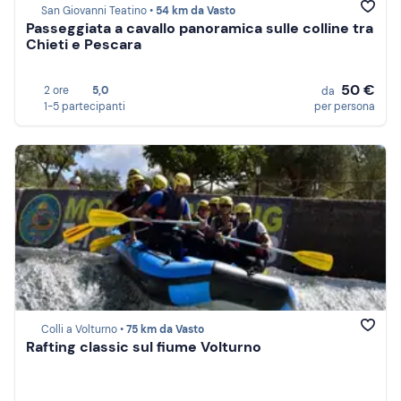
San Giovanni Teatino •
54 km da Vasto
Passeggiata a cavallo panoramica sulle colline tra
Chieti e Pescara
50 €
2 ore
5,0
da
1-5 partecipanti
per persona
Colli a Volturno •
75 km da Vasto
Rafting classic sul fiume Volturno