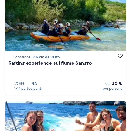
Scontrone •
66 km da Vasto
Rafting experience sul fiume Sangro
35 €
1,5 ore
4,9
da
1-14 partecipanti
per persona