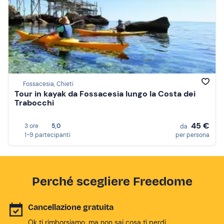
Fossacesia, Chieti
Tour in kayak da Fossacesia lungo la Costa dei
Trabocchi
45 €
3 ore
5,0
da
1-9 partecipanti
per persona
Perché scegliere Freedome
Cancellazione gratuita
Ok ti rimborsiamo, ma non sai cosa ti perdi