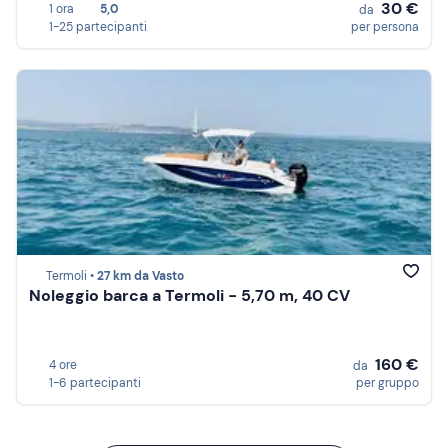
30 €
1 ora
5,0
da
1-25 partecipanti
per persona
Termoli •
27 km da Vasto
Noleggio barca a Termoli - 5,70 m, 40 CV
160 €
4 ore
da
1-6 partecipanti
per gruppo