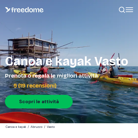
Canoa e kayak Vasto
Prenota o regala le migliori attività
5 (19 recensioni)
Scopri le attività
Canoa e kayak
/
Abruzzo
/
Vasto