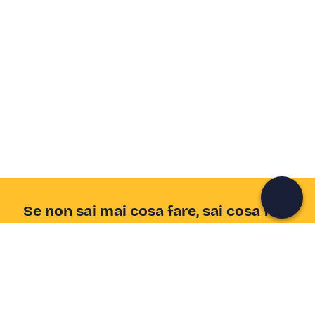
Crea un account Freedome
Unisciti a una community di avventurieri come te e
colleziona ricordi indimenticabili!
Continua con l'email
Se non sai mai cosa fare, sai cosa fare
Scrivi la tua email e scopri tante alternative all'aperitivo
e al divano
Indirizzo email