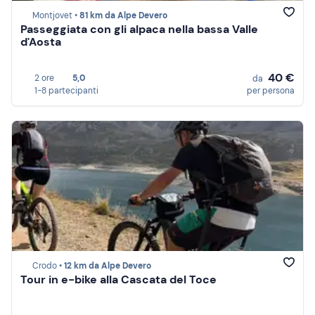
Montjovet •
81 km da Alpe Devero
Passeggiata con gli alpaca nella bassa Valle
d'Aosta
40 €
2 ore
5,0
da
1-8 partecipanti
per persona
Crodo •
12 km da Alpe Devero
Tour in e-bike alla Cascata del Toce