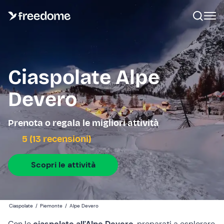
Ciaspolate Alpe
Devero
Prenota o regala le migliori attività
5 (13 recensioni)
Scopri le attività
Ciaspolate
/
Piemonte
/
Alpe Devero
Con le
ciaspolate all'Alpe Devero
, preparati a esplorare