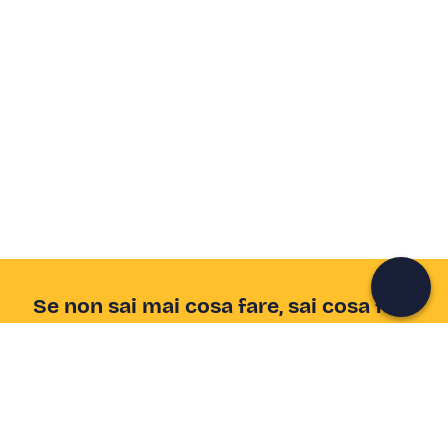
Crea un account Freedome
Unisciti a una community di avventurieri come te e
colleziona ricordi indimenticabili!
Continua con l'email
Se non sai mai cosa fare, sai cosa fare
Scrivi la tua email e scopri tante alternative all'aperitivo
e al divano
Indirizzo email