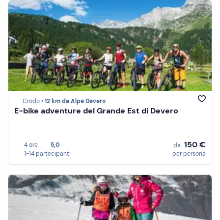
Crodo •
12 km da Alpe Devero
E-bike adventure del Grande Est di Devero
150 €
4 ore
5,0
da
1-14 partecipanti
per persona