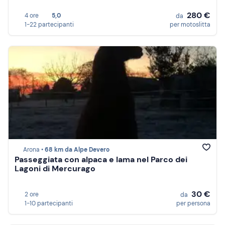
280 €
4 ore
5,0
da
1-22 partecipanti
per motoslitta
Arona •
68 km da Alpe Devero
Passeggiata con alpaca e lama nel Parco dei
Lagoni di Mercurago
30 €
2 ore
da
1-10 partecipanti
per persona