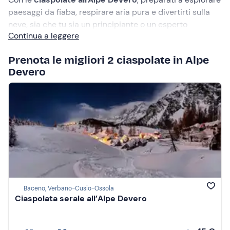
paesaggi da fiaba, respirare aria pura e divertirti sulla
neve, sia che tu sia un principiante o un esperto
Continua a leggere
escursionista. Indossa le ciaspole e scopri il fascino
dell'Alpe Devero in inverno!
Prenota le migliori 2 ciaspolate in Alpe
Devero
Baceno, Verbano-Cusio-Ossola
Ciaspolata serale all’Alpe Devero