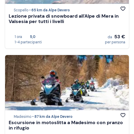
Scopello •
65 km da Alpe Devero
Lezione privata di snowboard all'Alpe di Mera in
Valsesia per tutti i livelli
53 €
1 ora
5,0
da
1-4 partecipanti
per persona
Madesimo •
87 km da Alpe Devero
Escursione in motoslitta a Madesimo con pranzo
in rifugio