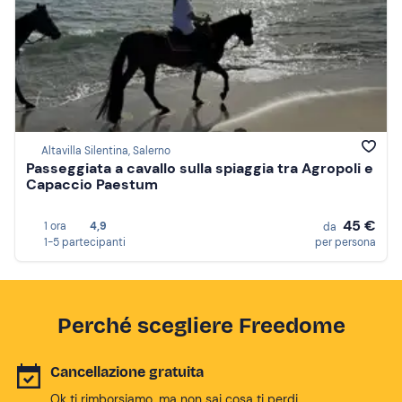
Altavilla Silentina, Salerno
Passeggiata a cavallo sulla spiaggia tra Agropoli e
Capaccio Paestum
45 €
1 ora
4,9
da
1-5 partecipanti
per persona
Perché scegliere Freedome
Cancellazione gratuita
Ok ti rimborsiamo, ma non sai cosa ti perdi