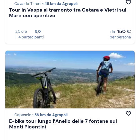
Cava de' Tirreni •
45 km da Agropoli
Tour in Vespa al tramonto tra Cetara e Vietri sul
Mare con aperitivo
150 €
2,5 ore
5,0
da
1-4 partecipanti
per persona
Caposele •
56 km da Agropoli
E-bike tour lungo l’Anello delle 7 fontane sui
Monti Picentini