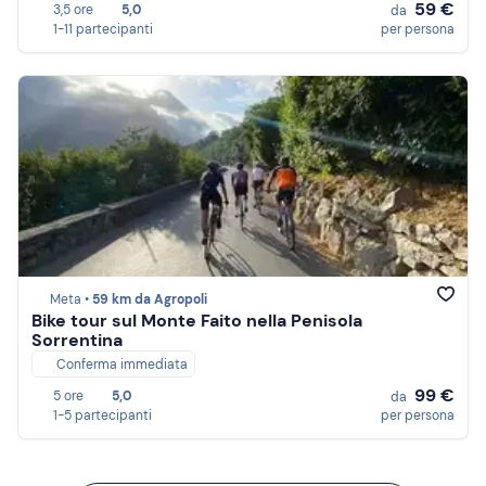
59 €
3,5 ore
5,0
da
1-11 partecipanti
per persona
Meta •
59 km da Agropoli
Bike tour sul Monte Faito nella Penisola
Sorrentina
Conferma immediata
99 €
5 ore
5,0
da
1-5 partecipanti
per persona