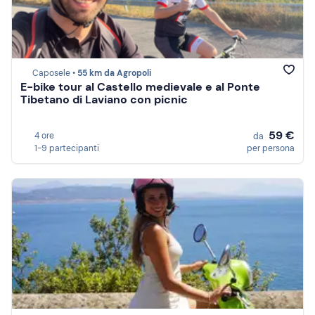
Caposele •
55 km da Agropoli
E-bike tour al Castello medievale e al Ponte
Tibetano di Laviano con picnic
59 €
4 ore
da
1-9 partecipanti
per persona