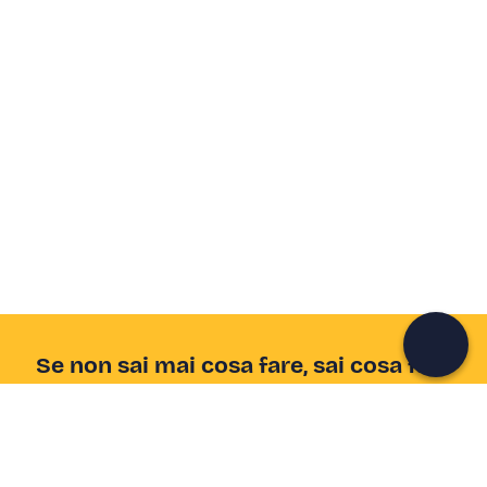
Crea un account Freedome
Unisciti a una community di avventurieri come te e
colleziona ricordi indimenticabili!
Continua con l'email
Se non sai mai cosa fare, sai cosa fare
Scrivi la tua email e scopri tante alternative all'aperitivo
e al divano