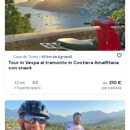
Cava de' Tirreni •
45 km da Agropoli
Tour in Vespa al tramonto in Costiera Amalfitana
con snack
210 €
4,5 ore
5,0
da
1-4 partecipanti
per persona