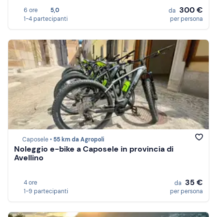
300 €
6 ore
5,0
da
1-4 partecipanti
per persona
Caposele •
55 km da Agropoli
Noleggio e-bike a Caposele in provincia di
Avellino
35 €
4 ore
da
1-9 partecipanti
per persona