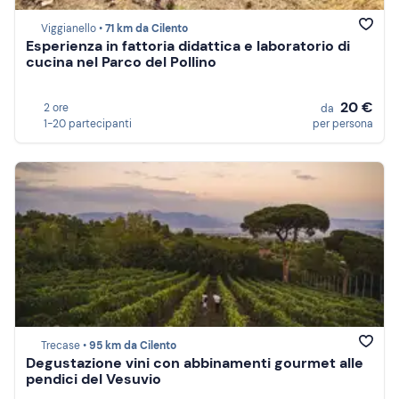
Viggianello •
71 km da Cilento
Esperienza in fattoria didattica e laboratorio di
cucina nel Parco del Pollino
20 €
2 ore
da
1-20 partecipanti
per persona
Trecase •
95 km da Cilento
Degustazione vini con abbinamenti gourmet alle
pendici del Vesuvio