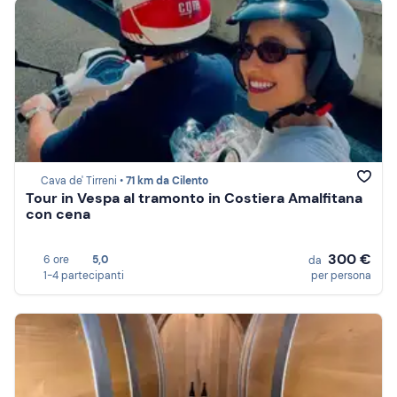
Cava de' Tirreni •
71 km da Cilento
Tour in Vespa al tramonto in Costiera Amalfitana
con cena
300 €
6 ore
5,0
da
1-4 partecipanti
per persona