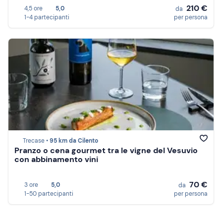
210 €
4,5 ore
5,0
da
1-4 partecipanti
per persona
Trecase •
95 km da Cilento
Pranzo o cena gourmet tra le vigne del Vesuvio
con abbinamento vini
70 €
3 ore
5,0
da
1-50 partecipanti
per persona