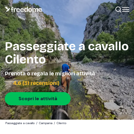
Passeggiate a cavallo
Cilento
Prenota o regala le migliori attività
4.6 (31 recensioni)
Scopri le attività
Passeggiate a cavallo
/
Campania
/
Cilento