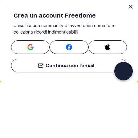
Crea un account Freedome
Unisciti a una community di avventurieri come te e
colleziona ricordi indimenticabili!
Continua con l'email
Se non sai mai cosa fare, sai cosa fare
Scrivi la tua email e scopri tante alternative all'aperitivo
e al divano
Indirizzo email
Iscriviti ora