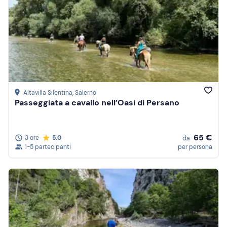
Altavilla Silentina
, Salerno
Passeggiata a cavallo nell’Oasi di Persano
65 €
3 ore
5.0
da
1-5 partecipanti
per persona