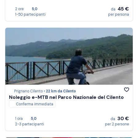
45 €
2 ore
5,0
da
1-50 partecipanti
per persona
Prignano Cilento •
22 km da Cilento
Noleggio e-MTB nel Parco Nazionale del Cilento
Conferma immediata
30 €
1 ora
5,0
da
2-3 partecipanti
per 2 persone