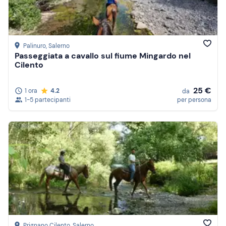
Palinuro
, Salerno
Passeggiata a cavallo sul fiume Mingardo nel
Cilento
25 €
1 ora
4.2
da
1-5 partecipanti
per persona
Prignano Cilento
, Salerno