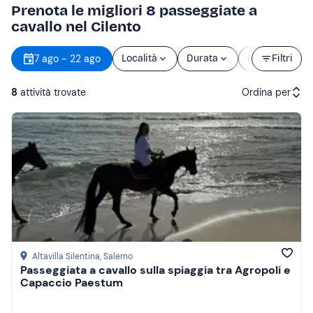
Prenota le migliori 8 passeggiate a
cavallo nel Cilento
7 ago - 22 ago
Località
Durata
Prezzo
Filtri
d
8
attività trovate
Ordina per
Attività consigliate
Prezzo (crescente)
Prezzo (decrescente)
Recensioni
Altavilla Silentina
, Salerno
Passeggiata a cavallo sulla spiaggia tra Agropoli e
Capaccio Paestum