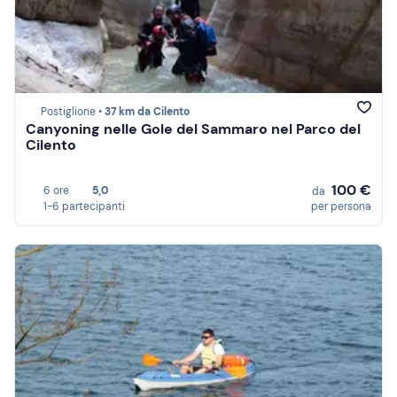
Postiglione •
37 km da Cilento
Canyoning nelle Gole del Sammaro nel Parco del
Cilento
100 €
6 ore
5,0
da
1-6 partecipanti
per persona