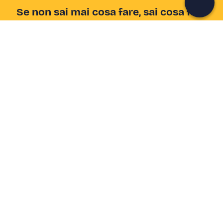
Se non sai mai cosa fare, sai cosa fare
Scrivi la tua email e scopri tante alternative all'aperitivo
e al divano
Indirizzo email
Iscriviti ora
Ho letto e accetto la
Privacy Policy
Supporto
Centro assistenza
Azienda