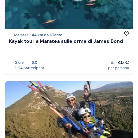
Maratea •
44 km da Cilento
Kayak tour a Maratea sulle orme di James Bond
45 €
2 ore
5,0
da
1-24 partecipanti
per persona