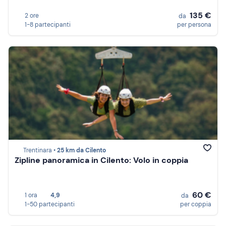
135 €
2 ore
da
1-8 partecipanti
per persona
Trentinara •
25 km da Cilento
Zipline panoramica in Cilento: Volo in coppia
60 €
1 ora
4,9
da
1-50 partecipanti
per coppia