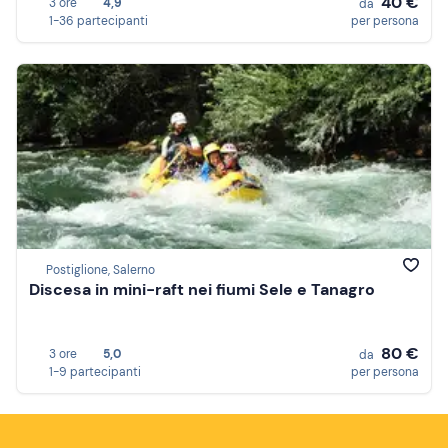
40 €
3 ore
4,9
da
1-36 partecipanti
per persona
Postiglione, Salerno
Discesa in mini-raft nei fiumi Sele e Tanagro
80 €
3 ore
5,0
da
1-9 partecipanti
per persona