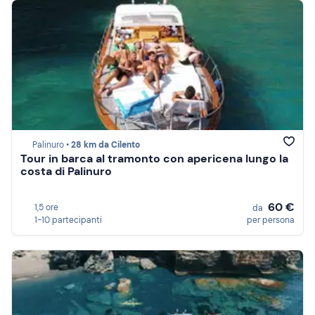
Palinuro •
28 km da Cilento
Tour in barca al tramonto con apericena lungo la
costa di Palinuro
60 €
1,5 ore
da
1-10 partecipanti
per persona