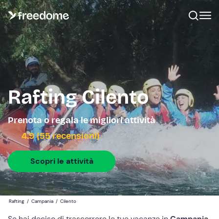
Rafting Cilento
Prenota o regala le migliori attività
4.9 (55 recensioni)
Scopri le attività
Rafting
/
Campania
/
Cilento
Se hai deciso di trascorrere le tue vacanze in
Campania
,