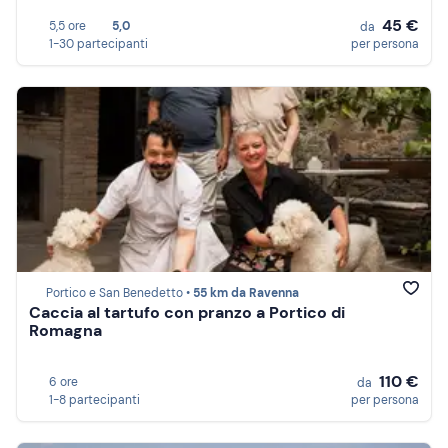
45 €
5,5 ore
5,0
da
1-30 partecipanti
per persona
Portico e San Benedetto •
55 km da Ravenna
Caccia al tartufo con pranzo a Portico di
Romagna
110 €
6 ore
da
1-8 partecipanti
per persona