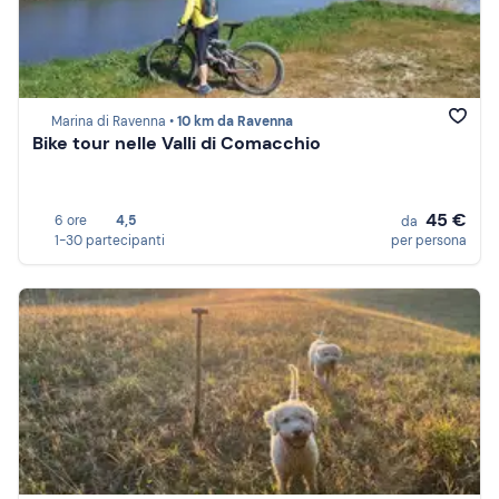
Marina di Ravenna •
10 km da Ravenna
Bike tour nelle Valli di Comacchio
45 €
6 ore
4,5
da
1-30 partecipanti
per persona