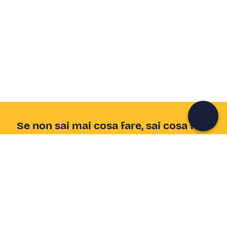
Crea un account Freedome
Unisciti a una community di avventurieri come te e
colleziona ricordi indimenticabili!
Continua con l'email
Se non sai mai cosa fare, sai cosa fare
Scrivi la tua email e scopri tante alternative all'aperitivo
e al divano
Indirizzo email
Iscriviti ora