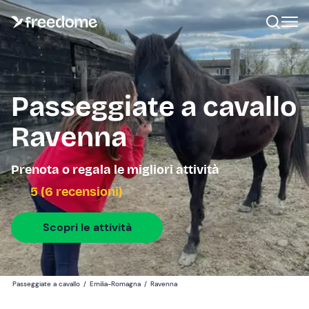
Passeggiate a cavallo
Ravenna
Prenota o regala le migliori attività
5 (6 recensioni)
Scopri le attività
Passeggiate a cavallo
/
Emilia-Romagna
/
Ravenna