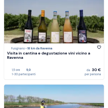
Fusignano •
18 km da Ravenna
Visita in cantina e degustazione vini vicino a
Ravenna
30 €
1,5 ore
5,0
da
1-30 partecipanti
per persona