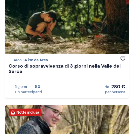
Arco •
4 km da Arco
Corso di sopravvivenza di 3 giorni nella Valle del
Sarca
280 €
3 giorni
5,0
da
1-8 partecipanti
per persona
Notte inclusa