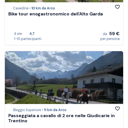
Cavedine •
10 km da Arco
Bike tour enogastronomico dell'Alto Garda
59 €
4 ore
4,7
da
1-10 partecipanti
per persona
Bleggio Superiore •
11 km da Arco
Passeggiata a cavallo di 2 ore nelle Giudicarie in
Trentino