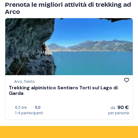
Prenota le migliori attività di trekking ad
Arco
Arco, Trento
Trekking alpinistico Sentiero Torti sul Lago di
Garda
90 €
6,5 ore
5,0
da
1-4 partecipanti
per persona