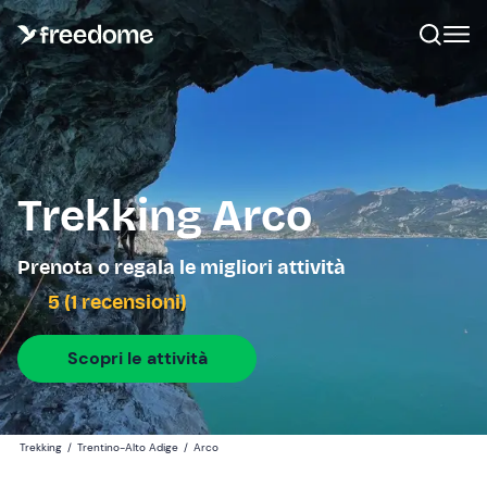
Trekking Arco
Prenota o regala le migliori attività
5 (1 recensioni)
Scopri le attività
Trekking
/
Trentino-Alto Adige
/
Arco