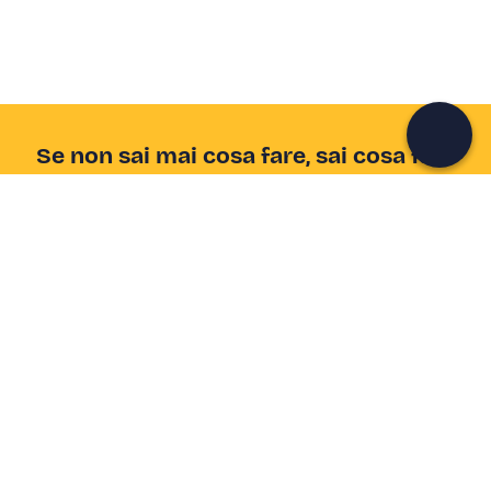
Continua con l'email
Se non sai mai cosa fare, sai cosa fare
Scrivi la tua email e scopri tante alternative all'aperitivo
e al divano
Indirizzo email
Iscriviti ora
Ho letto e accetto la
Privacy Policy