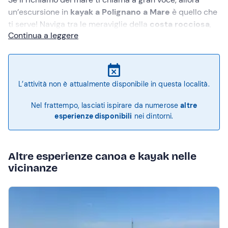
un’escursione in
kayak a Polignano a Mare
è quello che
ti serve! Naviga tra le meraviglie della
costa rocciosa
,
Continua a leggere
esplora la famosa
spiaggia di Lama Monachile
e accedi
a luoghi che solo dal mare possono essere raggiunti.
Preparati a tuffarti in un'esperienza senza pari!
L’attività non è attualmente disponibile in questa località.
Nel frattempo, lasciati ispirare da numerose
altre
esperienze disponibili
nei dintorni.
Altre esperienze canoa e kayak nelle
vicinanze