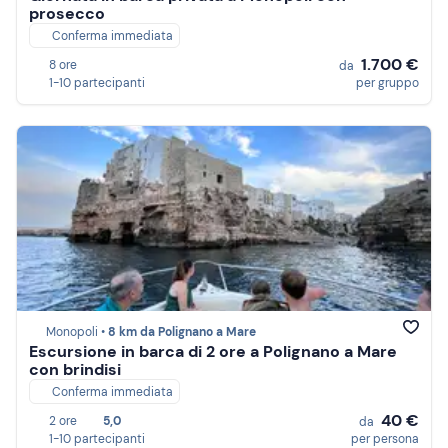
prosecco
Conferma immediata
1.700 €
8 ore
da
1-10 partecipanti
per gruppo
Monopoli •
8 km da Polignano a Mare
Escursione in barca di 2 ore a Polignano a Mare
con brindisi
Conferma immediata
40 €
2 ore
5,0
da
1-10 partecipanti
per persona