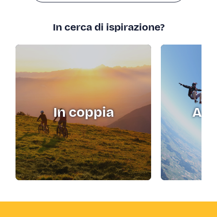
In cerca di ispirazione?
In coppia
Adr