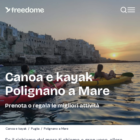
Canoa e kayak
Polignano a Mare
Prenota o regala le migliori attività
Canoa e kayak
/
Puglia
/
Polignano a Mare
Se il richiamo del mare ti chiama a gran voce, allora