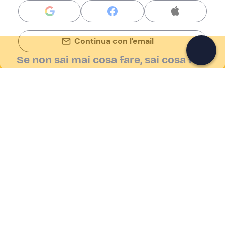
Continua con l'email
Se non sai mai cosa fare, sai cosa fare
Scrivi la tua email e scopri tante alternative all'aperitivo
e al divano
Indirizzo email
Iscriviti ora
Ho letto e accetto la
Privacy Policy