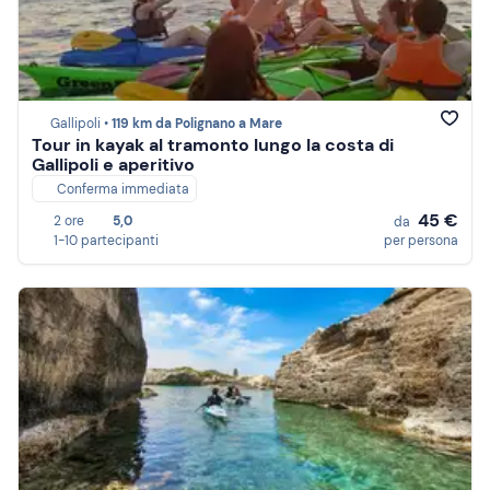
Gallipoli •
119 km da Polignano a Mare
Tour in kayak al tramonto lungo la costa di
Gallipoli e aperitivo
Conferma immediata
45 €
2 ore
5,0
da
1-10 partecipanti
per persona