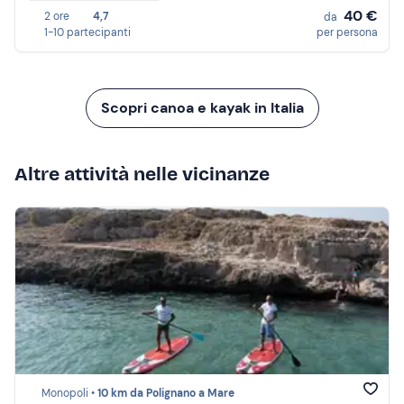
40 €
2 ore
4,7
da
1-10 partecipanti
per persona
Scopri canoa e kayak in Italia
Altre attività nelle vicinanze
Monopoli •
10 km da Polignano a Mare