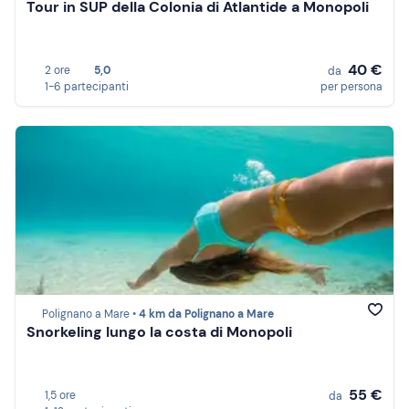
Tour in SUP della Colonia di Atlantide a Monopoli
40 €
2 ore
5,0
da
1-6 partecipanti
per persona
Polignano a Mare •
4 km da Polignano a Mare
Snorkeling lungo la costa di Monopoli
55 €
1,5 ore
da