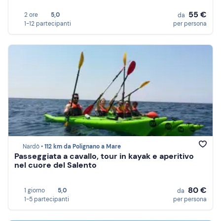
55 €
2 ore
5,0
da
1-12 partecipanti
per persona
Nardò •
112 km da Polignano a Mare
Passeggiata a cavallo, tour in kayak e aperitivo
nel cuore del Salento
80 €
1 giorno
5,0
da
1-5 partecipanti
per persona