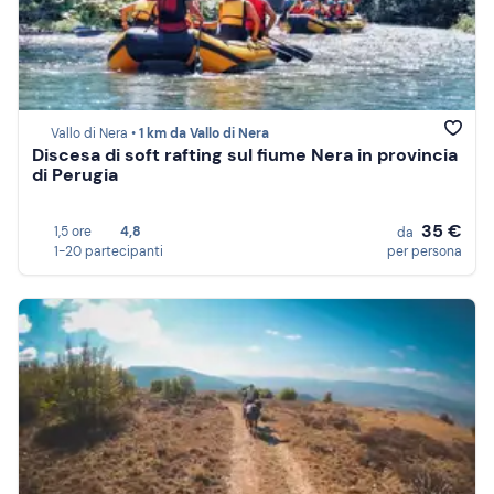
Vallo di Nera •
1 km da Vallo di Nera
Discesa di soft rafting sul fiume Nera in provincia
di Perugia
35 €
1,5 ore
4,8
da
1-20 partecipanti
per persona