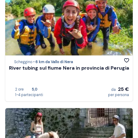
Scheggino •
6 km da Vallo di Nera
River tubing sul fiume Nera in provincia di Perugia
25 €
2 ore
5,0
da
1-4 partecipanti
per persona