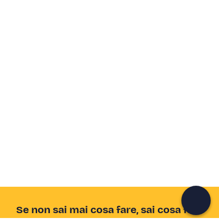
Crea un account Freedome
Unisciti a una community di avventurieri come te e
colleziona ricordi indimenticabili!
Continua con l'email
Se non sai mai cosa fare, sai cosa fare