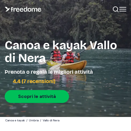
Canoa e kayak Vallo
di Nera
Prenota o regala le migliori attività
4.4 (7 recensioni)
Scopri le attività
Canoa e kayak
/
Umbria
/
Vallo di Nera