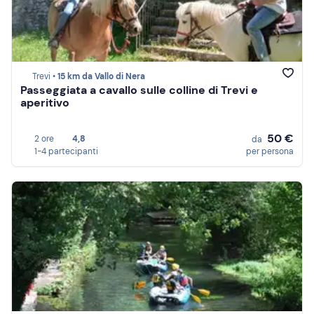
Trevi •
15 km da Vallo di Nera
Passeggiata a cavallo sulle colline di Trevi e
aperitivo
50 €
2 ore
4,8
da
1-4 partecipanti
per persona