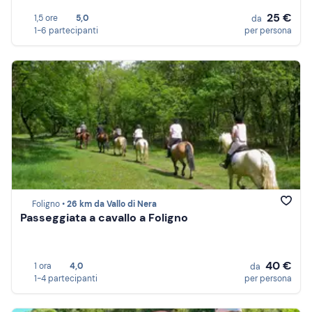
25 €
1,5 ore
5,0
da
1-6 partecipanti
per persona
Foligno •
26 km da Vallo di Nera
Passeggiata a cavallo a Foligno
40 €
1 ora
4,0
da
1-4 partecipanti
per persona