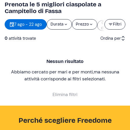
Prenota le 5 migliori ciaspolate a
Campitello di Fassa
Orario
7 ago - 22 ago
Durata
Prezzo
Filtri
d’inizio
0
attività trovate
Ordina per
Attività consigliate
Nessun risultato
Prezzo (crescente)
Abbiamo cercato per mari e per monti
,
ma nessuna
Prezzo (decrescente)
attività corrisponde ai filtri selezionati
.
Recensioni
Elimina filtri
Perché scegliere Freedome