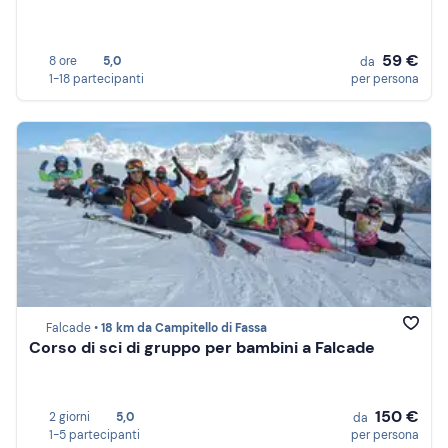
59 €
8 ore
5,0
da
1-18 partecipanti
per persona
Falcade •
18 km da Campitello di Fassa
Corso di sci di gruppo per bambini a Falcade
150 €
2 giorni
5,0
da
1-5 partecipanti
per persona