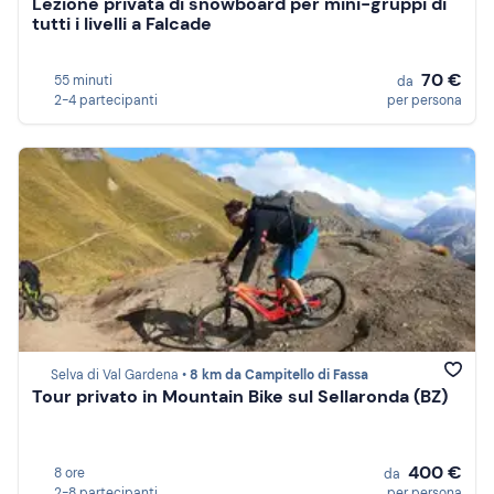
Lezione privata di snowboard per mini-gruppi di
tutti i livelli a Falcade
70 €
55 minuti
da
2-4 partecipanti
per persona
Selva di Val Gardena •
8 km da Campitello di Fassa
Tour privato in Mountain Bike sul Sellaronda (BZ)
400 €
8 ore
da
2-8 partecipanti
per persona