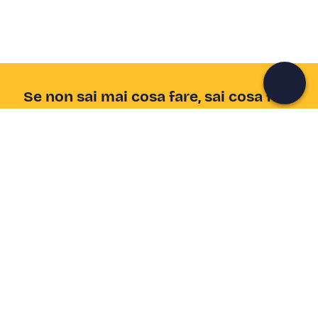
Continua con l'email
Se non sai mai cosa fare, sai cosa fare
Scrivi la tua email e scopri tante alternative all'aperitivo
e al divano
Indirizzo email
Iscriviti ora
Ho letto e accetto la
Privacy Policy