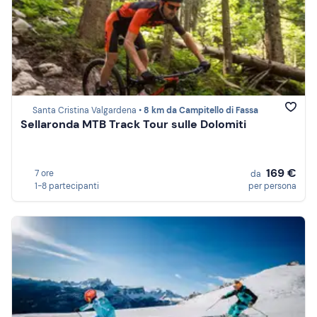
Santa Cristina Valgardena •
8 km da Campitello di Fassa
Sellaronda MTB Track Tour sulle Dolomiti
169 €
7 ore
da
1-8 partecipanti
per persona