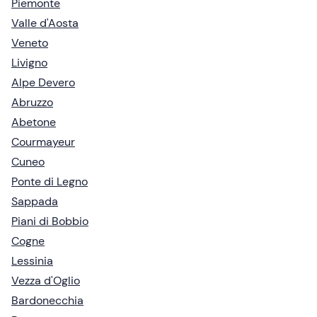
Piemonte
Valle d'Aosta
Veneto
Livigno
Alpe Devero
Abruzzo
Abetone
Courmayeur
Cuneo
Ponte di Legno
Sappada
Piani di Bobbio
Cogne
Lessinia
Vezza d'Oglio
Bardonecchia