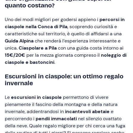
quanto costano?
Uno dei modi migliori per godersi appieno i
percorsi in
ciaspole nella Conca di Pila
, scoprendo curiosità e
caratteristiche sul territorio, è quello di affidarsi a una
Guida Alpina
che renderà l’esperienza interessante e
unica.
Ciaspolare a Pila
con una guida costa intorno ai
15€/20€
per la mezza giornata compreso il
noleggio di
ciaspole e bastoncini
.
Escursioni in ciaspole: un ottimo regalo
invernale
Le
escursioni in ciaspole
permettono di vivere
pienamente il fascino della montagna e della natura
invernale, addentrandosi in
incantevoli abetaie
e
percorrendo i
pendii immacolati
nel silenzio ovattato
della neve. Quale regalo migliore per chi cerca una fuga
dalla routine di tutti i giorni? Si possono regalare anche