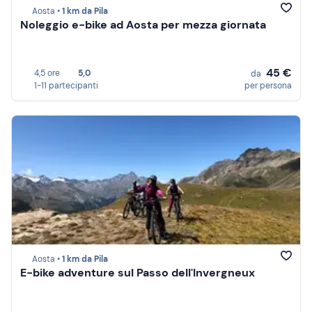
Aosta •
1 km da Pila
Noleggio e-bike ad Aosta per mezza giornata
45 €
4,5 ore
5,0
da
1-11 partecipanti
per persona
Aosta •
1 km da Pila
E-bike adventure sul Passo dell'Invergneux