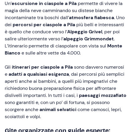
Un’
escursione in ciaspole a Pila
permette di vivere la
magia della neve camminando su distese bianche
incontaminate tra boschi dall’
atmosfera fiabesca
. Uno
dei
percorsi per ciaspole a Pila
più belli e interessanti
è quello che conduce verso l’
Alpeggio Grivel
, per poi
salire ulteriormente verso l’
alpeggio Grimmondet
.
L’itinerario permette di ciaspolare con vista sul
Monte
Bianco
e sulle altre vette da 4.000.
Gli
itinerari per ciaspole a Pila
sono davvero numerosi
e
adatti a qualsiasi esigenza
, dai percorsi più semplici
aperti anche ai bambini, a quelli più impegnativi che
richiedono buona preparazione fisica per affrontare
dislivelli importanti. In tutti i casi, i
paesaggi mozzafiato
sono garantiti e, con un po’ di fortuna, si possono
scorgere anche
animali selvatici
come camosci, lepri,
scoiattoli e volpi.
Gite organizzate con guide esperte: