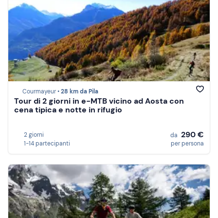
Courmayeur •
28 km da Pila
Tour di 2 giorni in e-MTB vicino ad Aosta con
cena tipica e notte in rifugio
290 €
2 giorni
da
1-14 partecipanti
per persona