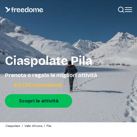
Ciaspolate Pila
Prenota o regala le migliori attività
4.5 (34 recensioni)
Scopri le attività
Ciaspolate
/
Valle d'Aosta
/
Pila