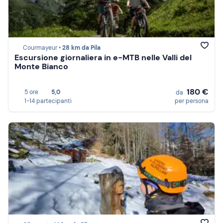
Courmayeur •
28 km da Pila
Escursione giornaliera in e-MTB nelle Valli del
Monte Bianco
180 €
5 ore
5,0
da
1-14 partecipanti
per persona