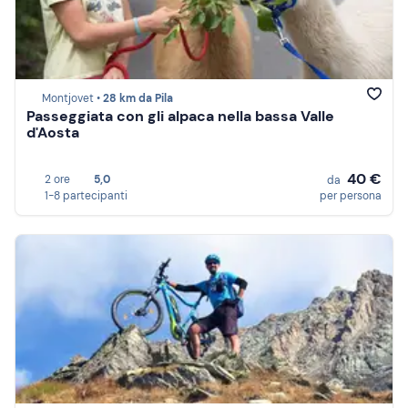
Montjovet •
28 km da Pila
Passeggiata con gli alpaca nella bassa Valle
d'Aosta
40 €
2 ore
5,0
da
1-8 partecipanti
per persona