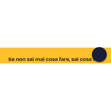
Crea un account Freedome
Unisciti a una community di avventurieri come te e
colleziona ricordi indimenticabili!
Continua con l'email
Se non sai mai cosa fare, sai cosa fare
Scrivi la tua email e scopri tante alternative all'aperitivo
e al divano
Indirizzo email
Iscriviti ora