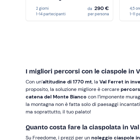
290 €
2 giorni
4,5 or
da
1-14 partecipanti
per persona
1-11 p
I migliori percorsi con le ciaspole in 
Con un’
altitudine di 1770 mt
, la
Val Ferret in inv
proposito, la soluzione migliore è cercare
percors
catena del Monte Bianco
con l’imponente murag
la montagna non è fatta solo di paesaggi incantati:
ma soprattutto, il tuo palato!
Quanto costa fare la ciaspolata in Val
Su Freedome, i prezzi per un
noleggio ciaspole in