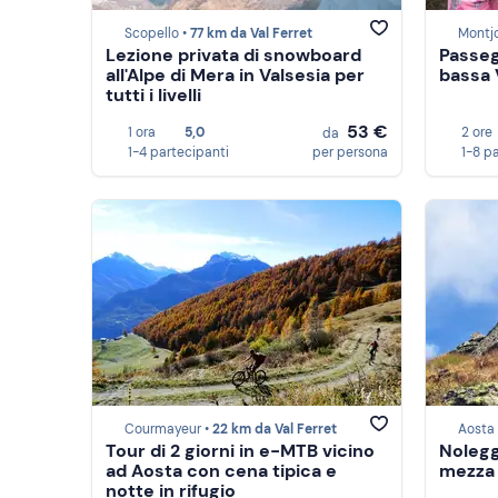
Scopello •
77 km da Val Ferret
Montj
Lezione privata di snowboard
Passeg
all'Alpe di Mera in Valsesia per
bassa 
tutti i livelli
53 €
1 ora
5,0
2 ore
da
1-4 partecipanti
per persona
1-8 p
Courmayeur •
22 km da Val Ferret
Aosta
Tour di 2 giorni in e-MTB vicino
Nolegg
ad Aosta con cena tipica e
mezza 
notte in rifugio