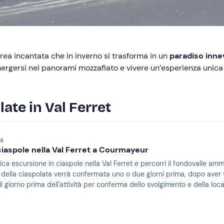
area incantata che in inverno si trasforma in un
paradiso inne
mergersi nei panorami mozzafiato e vivere un’esperienza unica 
late in Val Ferret
ta
ciaspole nella Val Ferret a Courmayeur
ica escursione in ciaspole nella Val Ferret e percorri il fondovalle am
à della ciaspolata verrà confermata uno o due giorni prima, dopo aver 
l giorno prima dell'attività per conferma dello svolgimento e della local
i