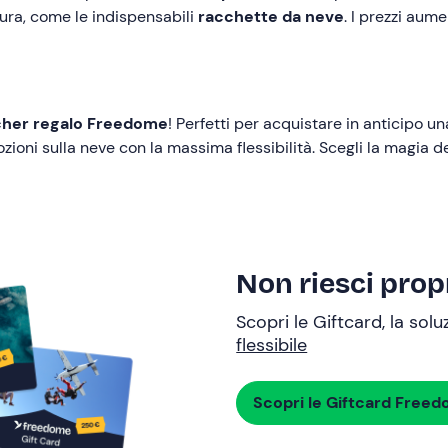
atura, come le indispensabili
racchette da neve
. I prezzi au
her regalo Freedome
! Perfetti per acquistare in anticipo u
ioni sulla neve con la massima flessibilità. Scegli la magia d
Non riesci propr
Scopri le Giftcard, la sol
flessibile
Scopri le Giftcard Free