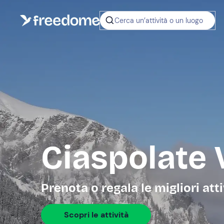
Cerca un’attività o un luogo
Ciaspolate 
Prenota o regala le migliori att
Scopri le attività