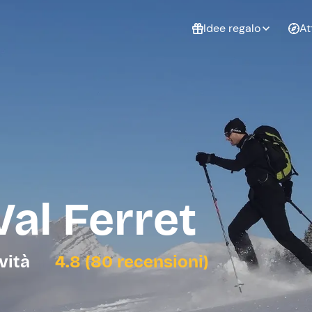
Idee regalo
At
Non sai cosa
regalare?
Esperienze da
Esperie
Gift Card Freedome
regalare
cop
Un regalo digitale che
lascia la libertà di
scegliere esperienze
outdoor in tutta Italia.
Val Ferret
Regala una Gift Card
Laurea
Addi
celi
ività
4.8 (80 recensioni)