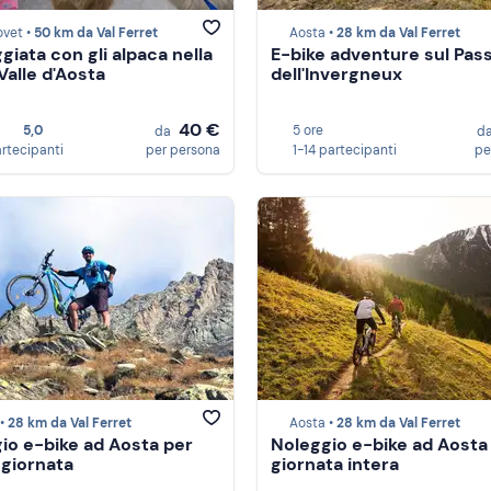
ovet •
50 km da Val Ferret
Aosta •
28 km da Val Ferret
giata con gli alpaca nella
E-bike adventure sul Pas
Valle d'Aosta
dell'Invergneux
40 €
5,0
5 ore
da
d
artecipanti
per persona
1-14 partecipanti
pe
 •
28 km da Val Ferret
Aosta •
28 km da Val Ferret
io e-bike ad Aosta per
Noleggio e-bike ad Aosta
giornata
giornata intera