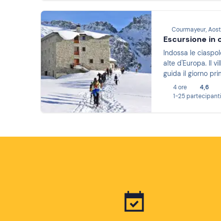
Courmayeur, Aos
Escursione in c
Indossa le ciaspo
alte d'Europa. Il 
guida il giorno pri
4 ore
4,6
1-25 partecipant