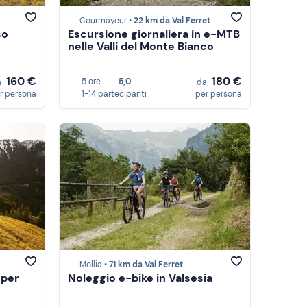
Courmayeur •
22 km da Val Ferret
so
Escursione giornaliera in e-MTB
nelle Valli del Monte Bianco
160 €
180 €
5 ore
5,0
a
da
r persona
1-14 partecipanti
per persona
Mollia •
71 km da Val Ferret
 per
Noleggio e-bike in Valsesia