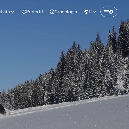
tività
Preferiti
Cronologia
IT
Crea un account Freedome
Unisciti a una community di avventurieri
nze di
Compleanno
come te e colleziona ricordi indimenticabili!
pia
Continua con l'email
o al
Addio al
bato
nubilato