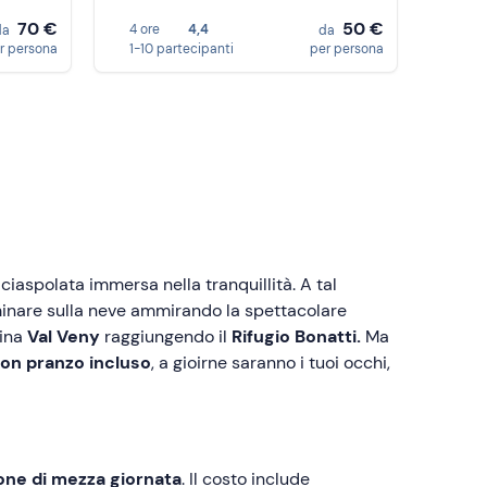
70 €
50 €
4 ore
4,4
da
da
r persona
1-10 partecipanti
per persona
 ciaspolata immersa nella tranquillità. A tal
inare sulla neve ammirando la spettacolare
cina
Val Veny
raggiungendo il
Rifugio Bonatti.
Ma
con pranzo incluso
, a gioirne saranno i tuoi occhi,
one di
mezza giornata
. Il costo include