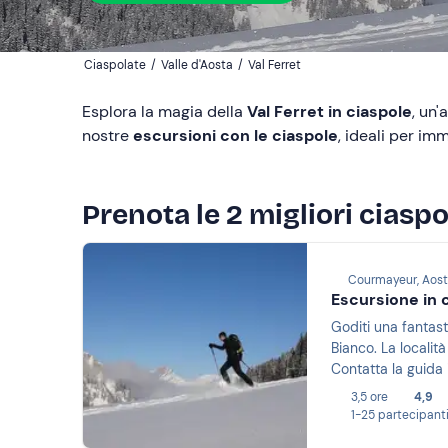
Ciaspolate
/
Valle d'Aosta
/
Val Ferret
Esplora la magia della
Val Ferret in ciaspole
, un'
nostre
escursioni con le ciaspole
, ideali per im
Prenota le 2 migliori ciaspo
Courmayeur, Aos
Escursione in 
Goditi una fantast
Bianco. La localit
Contatta la guida i
3,5 ore
4,9
1-25 partecipant