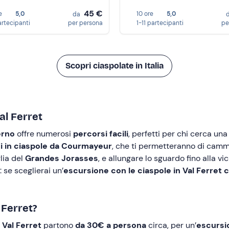
45 €
e
5,0
10 ore
5,0
da
artecipanti
per persona
1-11 partecipanti
pe
Scopri ciaspolate in Italia
Val Ferret
erno
offre numerosi
percorsi facili
, perfetti per chi cerca una
i in ciaspole da Courmayeur
, che ti permetteranno di camm
lia del
Grandes Jorasses
, e allungare lo sguardo fino alla vi
 se sceglierai un’
escursione con le ciaspole in Val Ferret 
 Ferret?
 Val Ferret
partono
da 30€ a persona
circa, per un’
escursi