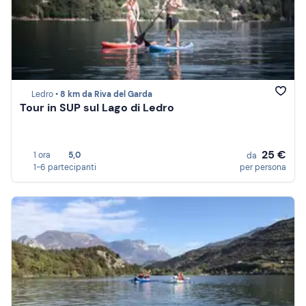
Ledro •
8 km da Riva del Garda
Tour in SUP sul Lago di Ledro
25 €
1 ora
5,0
da
1-6 partecipanti
per persona