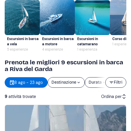
Escursioni in barca
Escursioni in barca
Escursioni in
Corso di ve
a vela
a motore
catamarano
1 esperienz
5 esperienze
4 esperienze
1 esperienza
Prenota le migliori 9 escursioni in barca
a Riva del Garda
8 ago - 23 ago
Destinazione
Durata
Filtri
Prezzo
9
attività trovate
Ordina per
Attività consigliate
Prezzo (crescente)