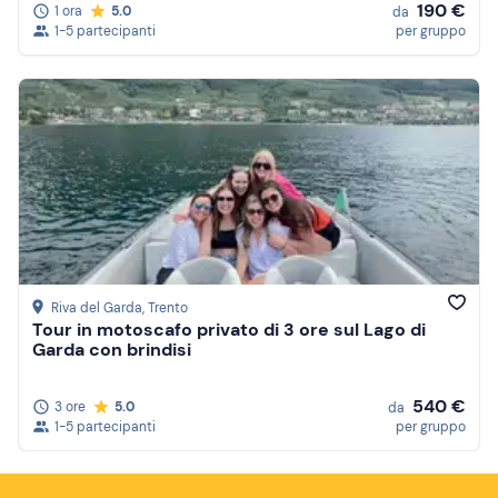
190 €
1 ora
5.0
da
1-5 partecipanti
per gruppo
Riva del Garda
, Trento
Tour in motoscafo privato di 3 ore sul Lago di
Garda con brindisi
540 €
3 ore
5.0
da
1-5 partecipanti
per gruppo