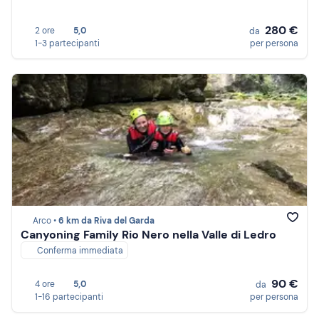
280 €
2 ore
5,0
da
1-3 partecipanti
per persona
Arco •
6 km da Riva del Garda
Canyoning Family Rio Nero nella Valle di Ledro
Conferma immediata
90 €
4 ore
5,0
da
1-16 partecipanti
per persona