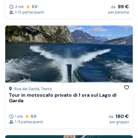
99 €
3 ore
5.0
da
1-12 partecipanti
per persona
Riva del Garda
, Trento
Tour in motoscafo privato di 1 ora sul Lago di
Garda
180 €
1 ora
5.0
da
1-5 partecipanti
per gruppo