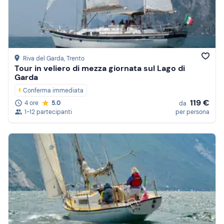
Prezzo (decrescente)
Recensioni
Riva del Garda
, Trento
Tour in veliero di mezza giornata sul Lago di
Garda
Conferma immediata
119 €
4 ore
5.0
da
1-12 partecipanti
per persona