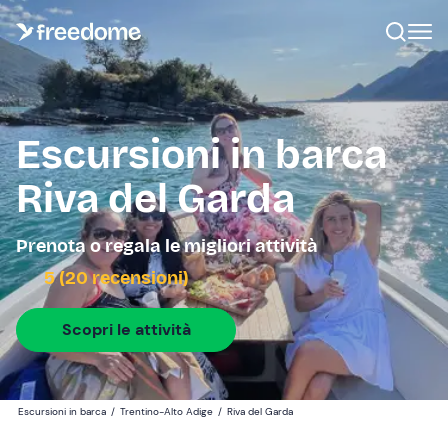
Escursioni in barca
Riva del Garda
Prenota o regala le migliori attività
5 (20 recensioni)
Scopri le attività
Escursioni in barca
/
Trentino-Alto Adige
/
Riva del Garda