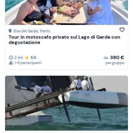
Riva del Garda
, Trento
Tour in motoscafo privato sul Lago di Garda con
degustazione
380 €
2 ore
5.0
da
1-5 partecipanti
per gruppo