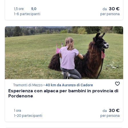
30 €
1,5 ore
5,0
da
1-6 partecipanti
per persona
Tramonti di Mezzo •
40 km da Auronzo di Cadore
Esperienza con alpaca per bambini in provincia di
Pordenone
30 €
1 ora
da
1-20 partecipanti
per persona