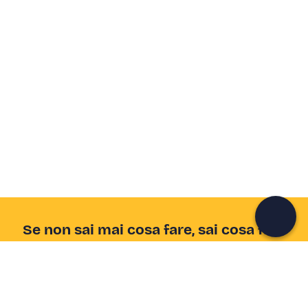
Crea un account Freedome
Unisciti a una community di avventurieri come te e
colleziona ricordi indimenticabili!
Continua con l'email
Se non sai mai cosa fare, sai cosa fare
Scrivi la tua email e scopri tante alternative all'aperitivo
e al divano