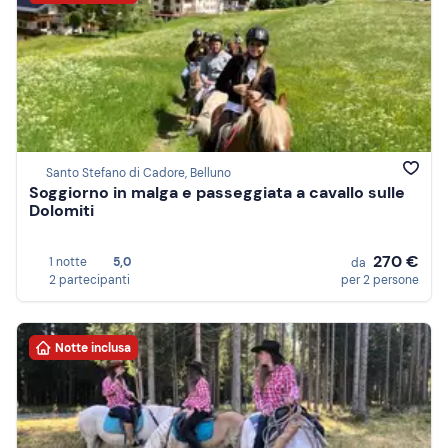
Santo Stefano di Cadore, Belluno
Soggiorno in malga e passeggiata a cavallo sulle
Dolomiti
270 €
1 notte
5,0
da
2 partecipanti
per 2 persone
Notte inclusa