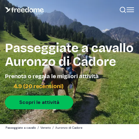
Passeggiate a cavallo
Auronzo di Cadore
Prenota o regala le migliori attività
4.9 (20 recensioni)
Scopri le attività
Passeggiate a cavallo
/
Veneto
/
Auronzo di Cadore