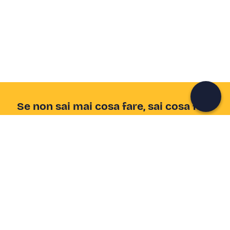
Crea un account Freedome
Unisciti a una community di avventurieri come te e
colleziona ricordi indimenticabili!
Continua con l'email
Se non sai mai cosa fare, sai cosa fare
Scrivi la tua email e scopri tante alternative all'aperitivo
e al divano
Indirizzo email
Iscriviti ora
Ho letto e accetto la
Privacy Policy