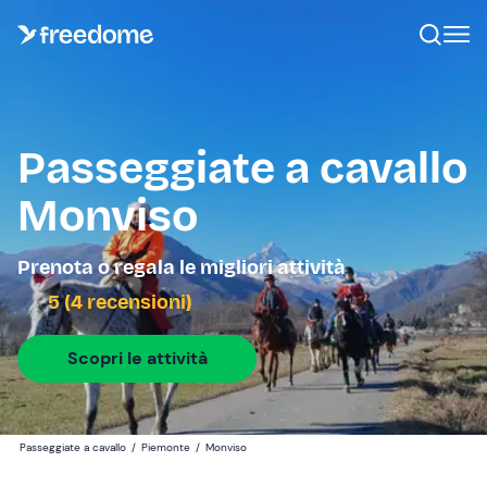
Passeggiate a cavallo
Monviso
Prenota o regala le migliori attività
5 (4 recensioni)
Scopri le attività
Passeggiate a cavallo
/
Piemonte
/
Monviso