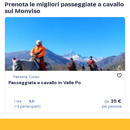
Prenota le migliori passeggiate a cavallo
sul Monviso
Paesana, Cuneo
Passeggiata a cavallo in Valle Po
35 €
1 ora
5,0
da
1-3 partecipanti
per persona