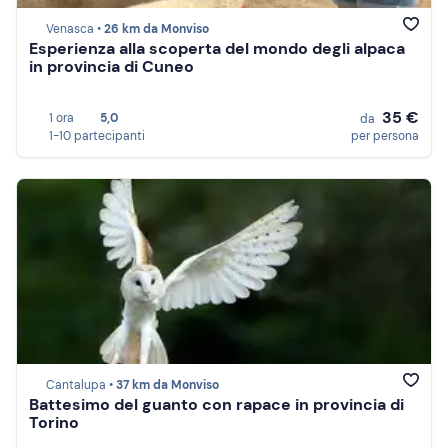
Venasca •
26 km da Monviso
Esperienza alla scoperta del mondo degli alpaca
in provincia di Cuneo
35 €
1 ora
5,0
da
1-10 partecipanti
per persona
Cantalupa •
37 km da Monviso
Battesimo del guanto con rapace in provincia di
Torino