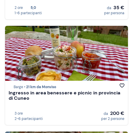
35 €
2 ore
5,0
da
1-6 partecipanti
per persona
Barge •
21 km da Monviso
Ingresso in area benessere e picnic in provincia
di Cuneo
200 €
3 ore
da
2-6 partecipanti
per 2 persone