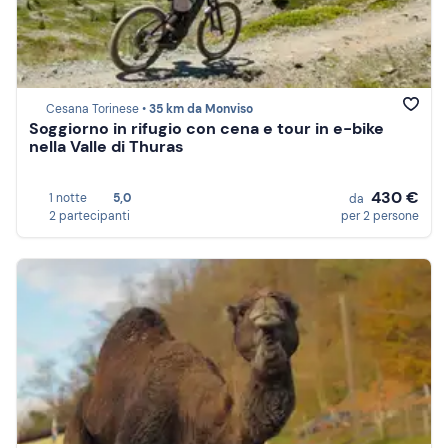
Cesana Torinese •
35 km da Monviso
Soggiorno in rifugio con cena e tour in e-bike
nella Valle di Thuras
430 €
1 notte
5,0
da
2 partecipanti
per 2 persone