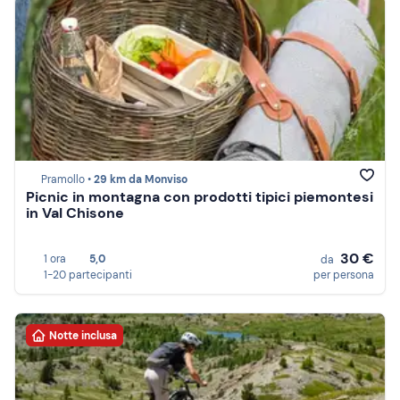
Pramollo •
29 km da Monviso
Picnic in montagna con prodotti tipici piemontesi
in Val Chisone
30 €
1 ora
5,0
da
1-20 partecipanti
per persona
Notte inclusa