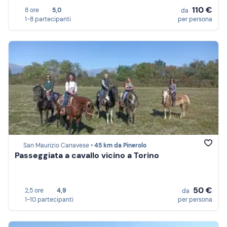
110 €
8 ore
5,0
da
1-8 partecipanti
per persona
San Maurizio Canavese •
45 km da Pinerolo
Passeggiata a cavallo vicino a Torino
50 €
2,5 ore
4,9
da
1-10 partecipanti
per persona