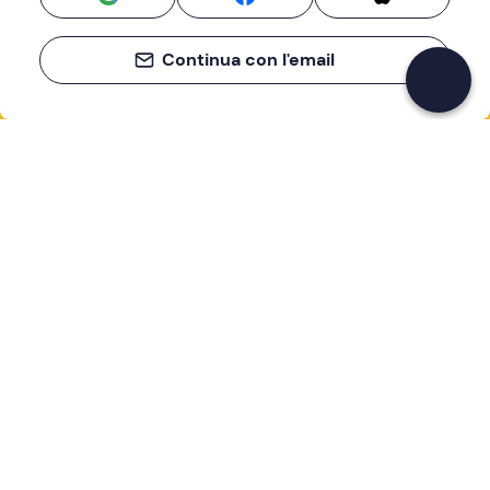
Continua con l'email
Se non sai mai cosa fare, sai cosa fare
Scrivi la tua email e scopri tante alternative all'aperitivo
e al divano
Indirizzo email
Iscriviti ora
Ho letto e accetto la
Privacy Policy