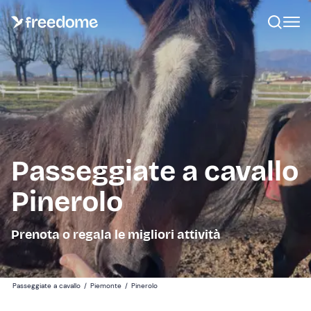
Passeggiate a cavallo
Pinerolo
Prenota o regala le migliori attività
Passeggiate a cavallo
/
Piemonte
/
Pinerolo