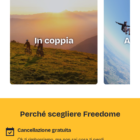
In coppia
Adr
Perché scegliere Freedome
Cancellazione gratuita
Ok ti rimborsiamo, ma non sai cosa ti perdi