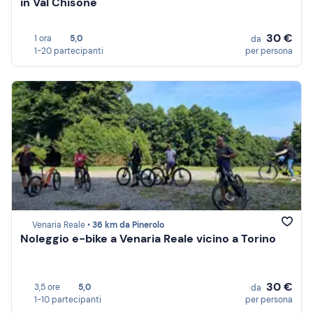
in Val Chisone
30 €
1 ora
5,0
da
1-20 partecipanti
per persona
Venaria Reale •
36 km da Pinerolo
Noleggio e-bike a Venaria Reale vicino a Torino
30 €
3,5 ore
5,0
da
1-10 partecipanti
per persona