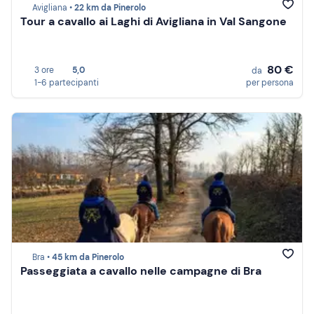
Avigliana •
22 km da Pinerolo
Tour a cavallo ai Laghi di Avigliana in Val Sangone
80 €
3 ore
5,0
da
1-6 partecipanti
per persona
Bra •
45 km da Pinerolo
Passeggiata a cavallo nelle campagne di Bra