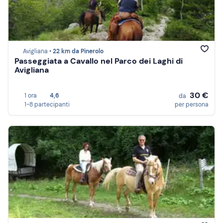
Avigliana •
22 km da Pinerolo
Passeggiata a Cavallo nel Parco dei Laghi di
Avigliana
30 €
1 ora
4,6
da
1-8 partecipanti
per persona