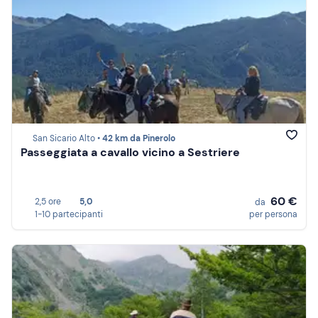
San Sicario Alto •
42 km da Pinerolo
Passeggiata a cavallo vicino a Sestriere
60 €
2,5 ore
5,0
da
1-10 partecipanti
per persona