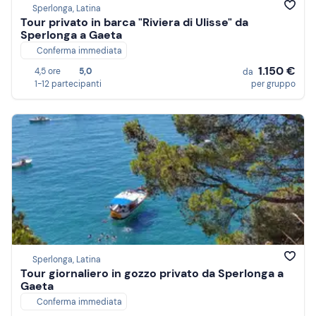
Sperlonga, Latina
Tour privato in barca "Riviera di Ulisse" da
Sperlonga a Gaeta
Conferma immediata
1.150 €
4,5 ore
5,0
da
1-12 partecipanti
per gruppo
Sperlonga, Latina
Tour giornaliero in gozzo privato da Sperlonga a
Gaeta
Conferma immediata