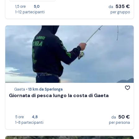
535 €
1,5 ore
5,0
da
1-12 partecipanti
per gruppo
Gaeta •
13 km da Sperlonga
Giornata di pesca lungo la costa di Gaeta
50 €
5 ore
4,8
da
1-8 partecipanti
per persona