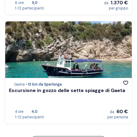
1.370 €
6 ore
5,0
da
1-12 partecipanti
per gruppo
Gaeta •
13 km da Sperlonga
Escursione in gozzo delle sette spiagge di Gaeta
60 €
4 ore
4,0
da
1-12 partecipanti
per persona