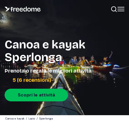
Canoa e kayak
Sperlonga
Prenota o regala le migliori attività
5 (6 recensioni)
Scopri le attività
Canoa e kayak
/
Lazio
/
Sperlonga