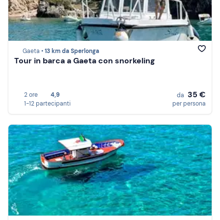
Gaeta •
13 km da Sperlonga
Tour in barca a Gaeta con snorkeling
35 €
2 ore
4,9
da
1-12 partecipanti
per persona