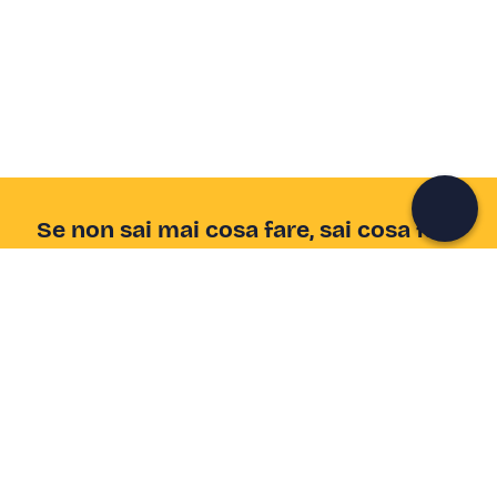
Crea un account Freedome
Unisciti a una community di avventurieri come te e
colleziona ricordi indimenticabili!
Continua con l'email
Se non sai mai cosa fare, sai cosa fare
Scrivi la tua email e scopri tante alternative all'aperitivo
e al divano
Indirizzo email
Iscriviti ora
Ho letto e accetto la
Privacy Policy