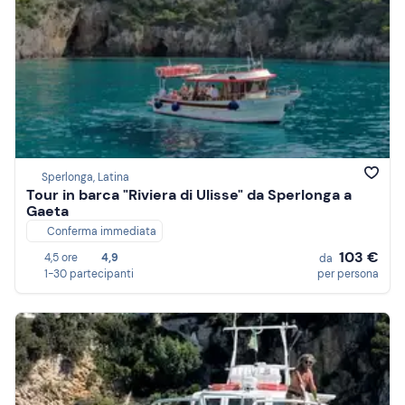
Sperlonga, Latina
Tour in barca "Riviera di Ulisse" da Sperlonga a
Gaeta
Conferma immediata
103 €
4,5 ore
4,9
da
1-30 partecipanti
per persona