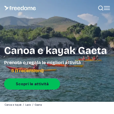
Canoa e kayak Gaeta
Prenota o regala le migliori attività
5 (1 recensioni)
Scopri le attività
Canoa e kayak
/
Lazio
/
Gaeta