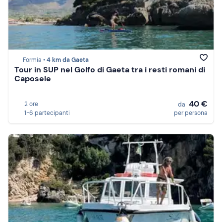
Formia •
4 km da Gaeta
Tour in SUP nel Golfo di Gaeta tra i resti romani di
Caposele
40 €
2 ore
da
1-6 partecipanti
per persona