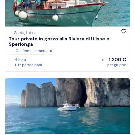
Gaeta, Latina
Tour privato in gozzo alla Riviera di Ulisse e
Sperlonga
Conferma immediata
1.200 €
4,5 ore
da
1-12 partecipanti
per gruppo