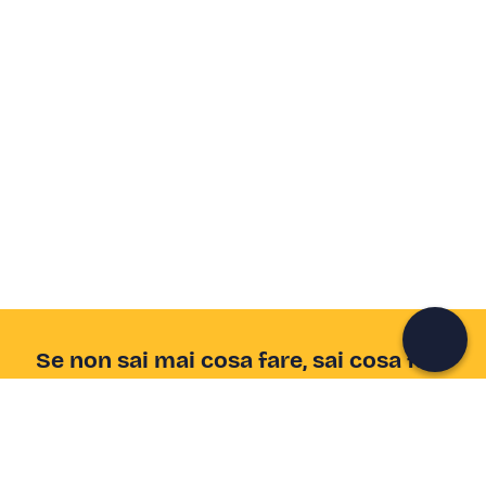
Crea un account Freedome
Unisciti a una community di avventurieri come te e
colleziona ricordi indimenticabili!
Continua con l'email
Se non sai mai cosa fare, sai cosa fare
Scrivi la tua email e scopri tante alternative all'aperitivo
e al divano