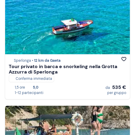
Sperlonga •
12 km da Gaeta
Tour privato in barca e snorkeling nella Grotta
Azzurra di Sperlonga
Conferma immediata
535 €
1,5 ore
5,0
da
1-12 partecipanti
per gruppo