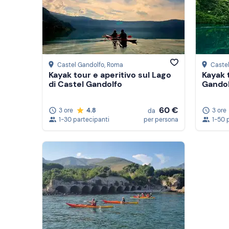
Mostra altro
Castel Gandolfo
, Roma
Caste
Kayak tour e aperitivo sul Lago
Kayak 
di Castel Gandolfo
Gando
60 €
3 ore
4.8
3 ore
da
1-30 partecipanti
per persona
1-50 