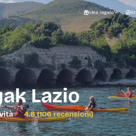
Idee regalo
At
Non sai cosa
regalare?
Esperienze da
Esperie
Gift Card Freedome
regalare
cop
Un regalo digitale che
lascia la libertà di
scegliere esperienze
outdoor in tutta Italia.
ak Lazio
Regala una Gift Card
Laurea
Addi
celi
ività
4.8 (106 recensioni)