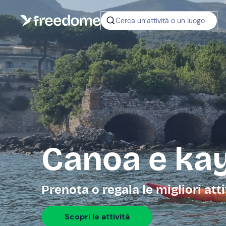
Cerca un’attività o un luogo
Canoa e kay
Prenota o regala le migliori att
Scopri le attività