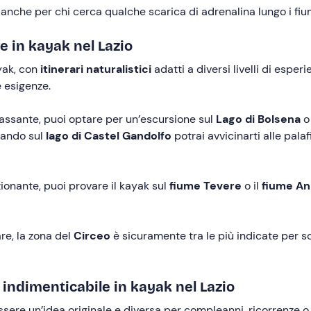
o anche per chi cerca qualche scarica di adrenalina lungo i fiu
ne in kayak nel Lazio
ayak, con
itinerari naturalistici
adatti a diversi livelli di esper
e esigenze.
ilassante, puoi optare per un’escursione sul
Lago di Bolsena
o
aiando sul
lago di Castel Gandolfo
potrai avvicinarti alle palafi
ionante, puoi provare il kayak sul
fiume Tevere
o il
fiume An
are, la zona del
Circeo
è sicuramente tra le più indicate per s
indimenticabile in kayak nel Lazio
sere un’idea originale e diversa per compleanni, ricorrenze 