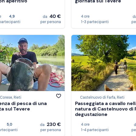
on aperitivo
giornata sul Tevere
40 €
e
4,9
4 ore
da
d
partecipanti
per persona
1-3 partecipanti
pe
Corese, Rieti
Castelnuovo di Farfa, Rieti
enza di pesca di una
Passeggiata a cavallo nell
ta sul Tevere
natura di Castelnuovo di 
degustazione
230 €
5,0
4 ore
da
artecipanti
per persona
1-4 partecipanti
pe