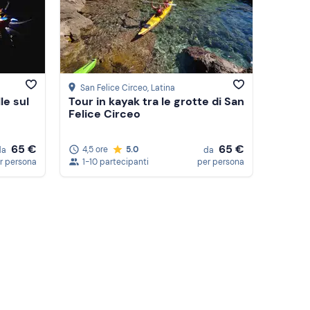
Prezzo (decrescente)
Recensioni
San Felice Circeo
, Latina
le sul
Tour in kayak tra le grotte di San
Felice Circeo
65 €
65 €
4,5 ore
5.0
da
da
r persona
1-10 partecipanti
per persona