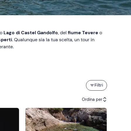
lo
Lago di Castel Gandolfo
, del
fiume Tevere
o
sperti
. Qualunque sia la tua scelta, un tour in
erante.
Filtri
Ordina per
Attività consigliate
Prezzo (crescente)