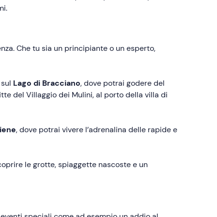
mi.
ienza. Che tu sia un principiante o un esperto,
 sul
Lago di Bracciano
, dove potrai godere del
tte del Villaggio dei Mulini, al porto della villa di
iene
, dove potrai vivere l’adrenalina delle rapide e
coprire le grotte, spiaggette nascoste e un
o eventi speciali come ad esempio un addio al