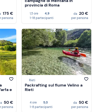
campagne di Mentana in
provincia di Roma
175 €
20 €
1,5 ore
4,9
a
da
r persona
1-18 partecipanti
per persona
Rieti
a
Packrafting sul fiume Velino a
Farfa e
Rieti
50 €
50 €
4 ore
5,0
da
da
r persona
1-8 partecipanti
per persona