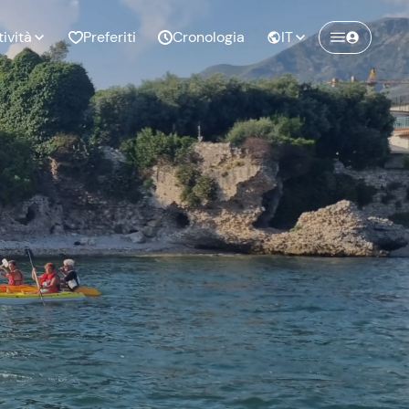
tività
Preferiti
Cronologia
IT
Crea un account Freedome
Unisciti a una community di avventurieri
nze di
Compleanno
come te e colleziona ricordi indimenticabili!
pia
Continua con l'email
o al
Addio al
bato
nubilato