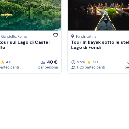
l Gandolfo
, Roma
Fondi
, Latina
tour sul Lago di Castel
Tour in kayak sotto le stel
lfo
Lago di Fondi
40 €
4.8
5 ore
5.0
da
partecipanti
per persona
1-25 partecipanti
pe