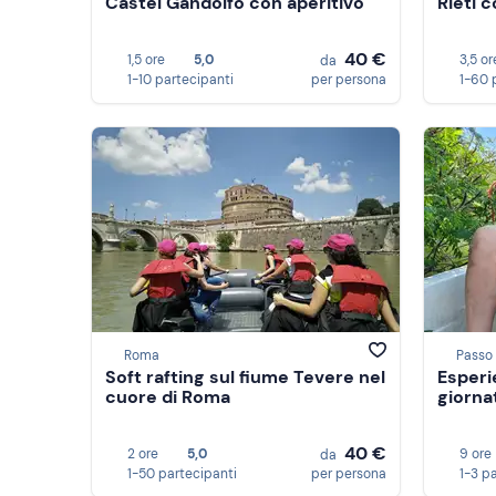
Castel Gandolfo con aperitivo
Rieti c
40 €
1,5 ore
5,0
3,5 or
da
1-10 partecipanti
per persona
1-60 
Roma
Passo 
Soft rafting sul fiume Tevere nel
Esperi
cuore di Roma
giorna
40 €
2 ore
5,0
9 ore
da
1-50 partecipanti
per persona
1-3 p