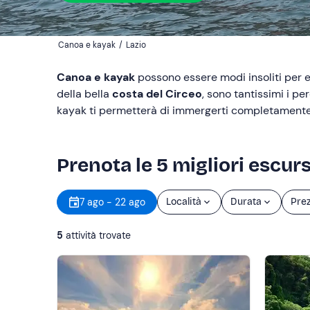
Canoa e kayak
/
Lazio
Canoa e kayak
possono essere modi insoliti per e
della bella
costa del Circeo
, sono tantissimi i pe
kayak ti permetterà di immergerti completamente 
Prenota le 5 migliori escur
7 ago - 22 ago
Località
Durata
Pre
5
attività trovate