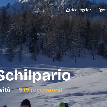
Idee regalo
At
Non sai cosa
regalare?
Esperienze da
Esperie
Gift Card Freedome
regalare
cop
Un regalo digitale che
lascia la libertà di
scegliere esperienze
outdoor in tutta Italia.
Schilpario
Regala una Gift Card
Laurea
Addi
celi
ività
5 (5 recensioni)