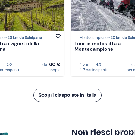
one •
20 km da Schilpario
Montecampione •
20 km da Schilp
tra i vigneti della
Tour in motoslitta a
ina
Montecampione
60 €
5,0
1 ora
4,9
da
d
partecipanti
a coppia
1-7 partecipanti
per 
Scopri ciaspolate in Italia
Non riesci propr