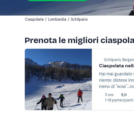
Ciaspolate
/
Lombardia
/
Schilpario
Prenota le migliori ciaspola
Schilpario, Berga
Ciaspolata nell
Hai mai guardato 
niente: distese inn
meno di "wow"...no
5 ore
5,0
1-18 partecipanti