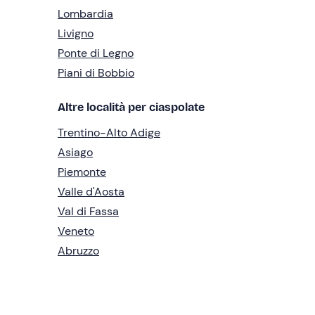
Lombardia
Livigno
Ponte di Legno
Piani di Bobbio
Altre località per ciaspolate
Trentino-Alto Adige
Asiago
Piemonte
Valle d'Aosta
Val di Fassa
Veneto
Abruzzo