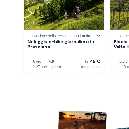
Castione della Presolana •
10 km da Schilpario
Bianz
Noleggio e-bike giornaliero in
Picnic 
Presolana
Valtell
45 €
8 ore
4,9
2 ore
da
1-27 partecipanti
per persona
1-10 