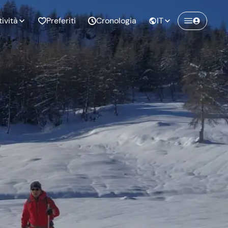
tività
Preferiti
Cronologia
IT
Crea un account Freedome
Unisciti a una community di avventurieri
nze di
Compleanno
come te e colleziona ricordi indimenticabili!
pia
Continua con l'email
o al
Addio al
bato
nubilato