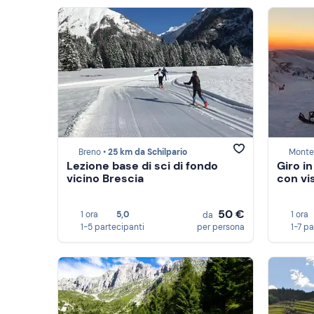
Breno •
25 km da Schilpario
Monte
Lezione base di sci di fondo
Giro in
vicino Brescia
con vi
50 €
1 ora
5,0
1 ora
da
1-5 partecipanti
per persona
1-7 p