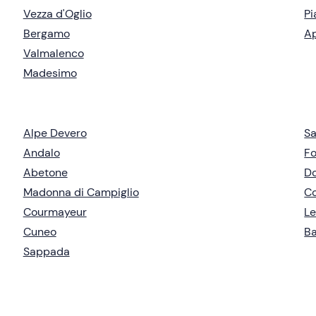
Vezza d'Oglio
Pi
Bergamo
Ap
Valmalenco
Madesimo
Alpe Devero
Sa
Andalo
Fo
Abetone
Do
Madonna di Campiglio
C
Courmayeur
Le
Cuneo
B
Sappada