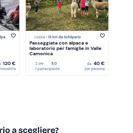
ario
Losine •
13 km da Schilpario
Passeggiata con alpaca e
laboratorio per famiglie in Valle
Camonica
120 €
40 €
2 ore
5,0
a
da
motoslitta
1 partecipante
per persona
io a scegliere?