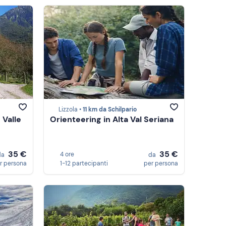
Lizzola •
11 km da Schilpario
 Valle
Orienteering in Alta Val Seriana
35 €
35 €
4 ore
da
da
r persona
1-12 partecipanti
per persona