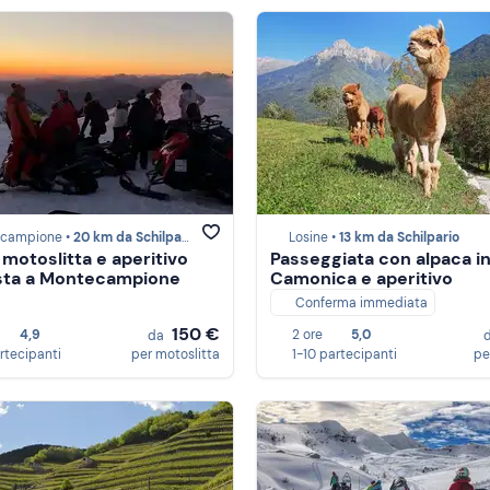
campione •
20 km da Schilpario
Losine •
13 km da Schilpario
 motoslitta e aperitivo
Passeggiata con alpaca in
sta a Montecampione
Camonica e aperitivo
Conferma immediata
150 €
4,9
2 ore
5,0
da
artecipanti
per motoslitta
1-10 partecipanti
pe