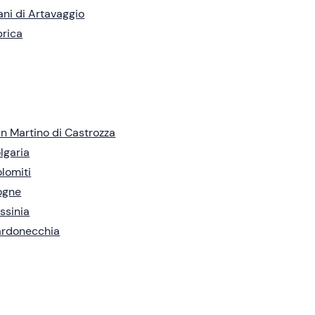
ani di Artavaggio
rica
n Martino di Castrozza
lgaria
lomiti
ogne
ssinia
ardonecchia