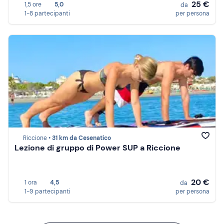
25 €
1,5 ore
5,0
da
1-8 partecipanti
per persona
Riccione •
31 km da Cesenatico
Lezione di gruppo di Power SUP a Riccione
20 €
1 ora
4,5
da
1-9 partecipanti
per persona