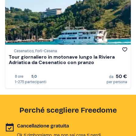
Cesenatico, Forli-Cesena
Tour giornaliero in motonave lungo la Riviera
Adriatica da Cesenatico con pranzo
50 €
8 ore
5,0
da
1-275 partecipanti
per persona
Perché scegliere Freedome
Cancellazione gratuita
Ok ti rimborsiamo, ma non sai cosa ti perdi