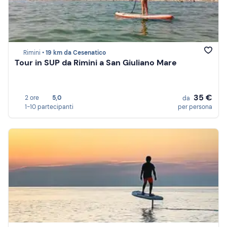
Rimini •
19 km da Cesenatico
Tour in SUP da Rimini a San Giuliano Mare
35 €
2 ore
5,0
da
1-10 partecipanti
per persona