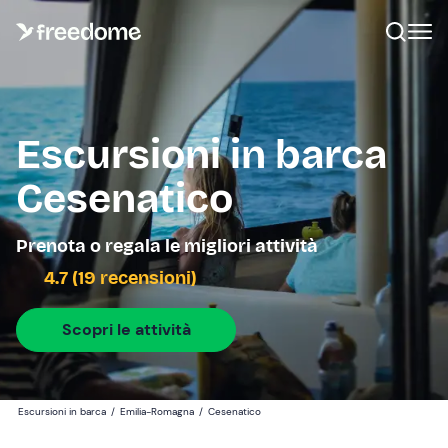
Escursioni in barca
Cesenatico
Prenota o regala le migliori attività
4.7 (19 recensioni)
Scopri le attività
Escursioni in barca
/
Emilia-Romagna
/
Cesenatico