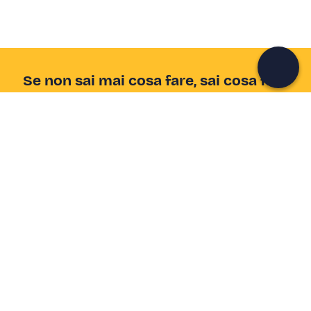
Continua con l'email
Se non sai mai cosa fare, sai cosa fare
Scrivi la tua email e scopri tante alternative all'aperitivo
e al divano
Indirizzo email
Iscriviti ora
Ho letto e accetto la
Privacy Policy