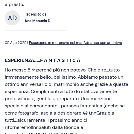
a presto.
Recensito da
Ana Manuela D.
05 Ago 2025 |
Escursione in motonave nel mar Adriatico con aperitivo
ESPERIENZA…..F A N T A S T I C A
Ho messo 5 ⭐️ perché più non potevo. Che dire…tutto
immensamente bello…bellissimo. Abbiamo passato un
ottimo anniversario di matrimonio anche grazie a questa
esperienza. Complimenti a tutto lo staff…veramente
professionale, gentile e preparato. Una menzione
speciale al comandante….persona fantastica (anche se
come fotografo lascia a desiderare 😂).nnGrazie a
tutti….sicuramente il prossimo anno ci
ritorneremo!!nnSaluti dalla Bionda e