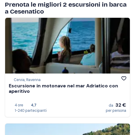
Prenota le migliori 2 escursioni in barca
a Cesenatico
Cervia, Ravenna
Escursione in motonave nel mar Adriatico con
aperitivo
32 €
4 ore
4,7
da
1-240 partecipanti
per persona