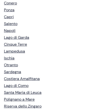
Conero
Ponza
Capri
Salento
Napoli
Lago di Garda
Cinque Terre
Lampedusa
Ischia
Otranto
Sardegna
Costiera Amalfitana
Lago di Como
Santa Maria di Leuca
Polignano a Mare
Riserva dello Zingaro