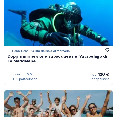
Cannigione •
14 km da Isola di Mortorio
Doppia immersione subacquea nell'Arcipelago di
La Maddalena
120 €
4 ore
5,0
da
1-12 partecipanti
per persona