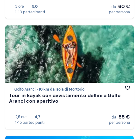
60 €
3 ore
5,0
da
1-10 partecipanti
per persona
Golfo Aranci •
10 km da Isola di Mortorio
Tour in kayak con avvistamento delfini a Golfo
Aranci con aperitivo
55 €
2,5 ore
4,7
da
1-15 partecipanti
per persona