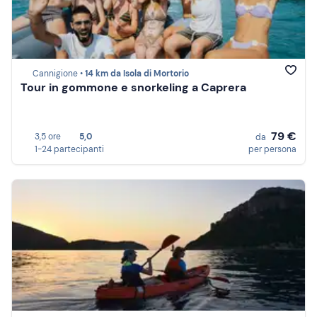
Cannigione •
14 km da Isola di Mortorio
Tour in gommone e snorkeling a Caprera
79 €
3,5 ore
5,0
da
1-24 partecipanti
per persona