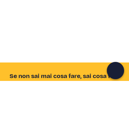
Crea un account Freedome
Unisciti a una community di avventurieri come te e
colleziona ricordi indimenticabili!
Continua con l'email
Se non sai mai cosa fare, sai cosa fare
Scrivi la tua email e scopri tante alternative all'aperitivo
e al divano
Indirizzo email
Iscriviti ora