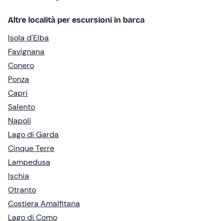
Altre località per escursioni in barca
Isola d'Elba
Favignana
Conero
Ponza
Capri
Salento
Napoli
Lago di Garda
Cinque Terre
Lampedusa
Ischia
Otranto
Costiera Amalfitana
Lago di Como