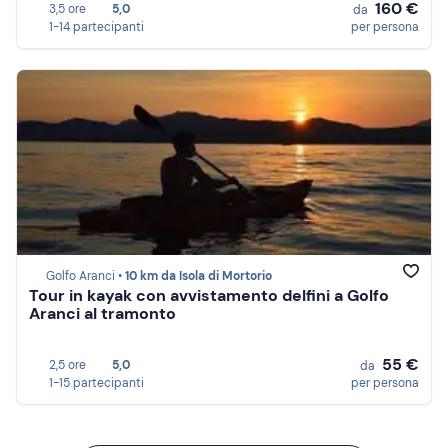
160 €
3,5 ore
5,0
da
1-14 partecipanti
per persona
Golfo Aranci •
10 km da Isola di Mortorio
Tour in kayak con avvistamento delfini a Golfo
Aranci al tramonto
55 €
2,5 ore
5,0
da
1-15 partecipanti
per persona