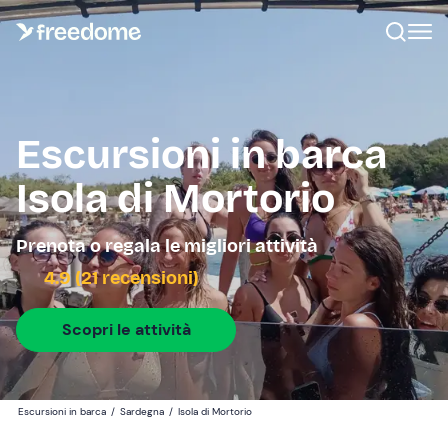
Escursioni in barca
Isola di Mortorio
Prenota o regala le migliori attività
4.9 (21 recensioni)
Scopri le attività
Escursioni in barca
/
Sardegna
/
Isola di Mortorio