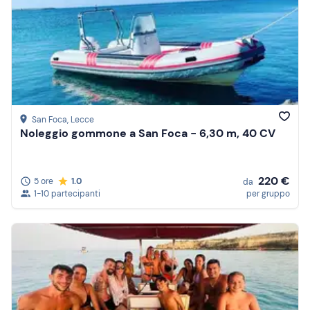
San Foca
, Lecce
Noleggio gommone a San Foca - 6,30 m, 40 CV
220 €
5 ore
1.0
da
1-10 partecipanti
per gruppo