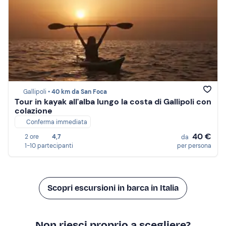
Gallipoli •
40 km da San Foca
Tour in kayak all'alba lungo la costa di Gallipoli con
colazione
Conferma immediata
40 €
2 ore
4,7
da
1-10 partecipanti
per persona
Scopri escursioni in barca in Italia
Non riesci proprio a scegliere?