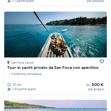
1-7 partecipanti
per persona
San Foca
, Lecce
Tour in yacht privato da San Foca con aperitivo
Conferma immediata
500 €
2,5 ore
da
1-10 partecipanti
per gruppo