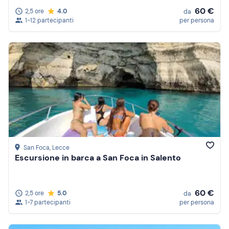
60 €
2,5 ore
4.0
da
1-12 partecipanti
per persona
San Foca
, Lecce
Escursione in barca a San Foca in Salento
60 €
2,5 ore
5.0
da
1-7 partecipanti
per persona