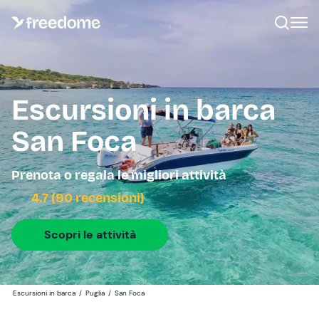
Escursioni in barca
San Foca
Prenota o regala le migliori attività
4.7 (90 recensioni)
Scopri le attività
Escursioni in barca
/
Puglia
/
San Foca