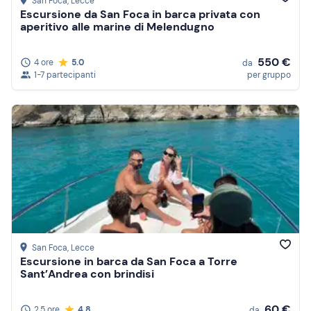
San Foca
, Lecce
Escursione da San Foca in barca privata con
aperitivo alle marine di Melendugno
550 €
4 ore
5.0
da
1-7 partecipanti
per gruppo
San Foca
, Lecce
Escursione in barca da San Foca a Torre
Sant’Andrea con brindisi
60 €
2,5 ore
4.8
da