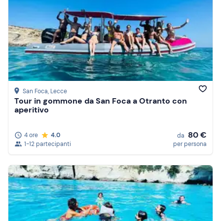
San Foca
, Lecce
Tour in gommone da San Foca a Otranto con
aperitivo
80 €
4 ore
4.0
da
1-12 partecipanti
per persona