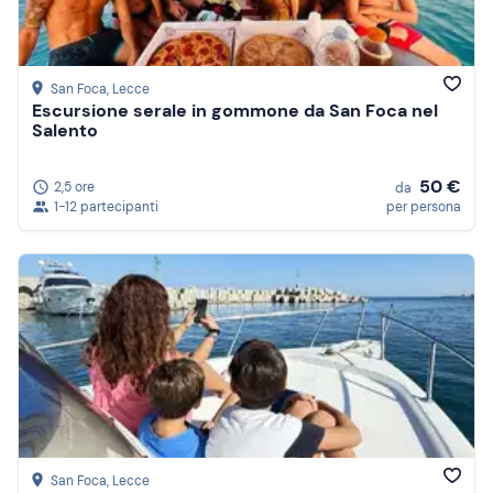
San Foca
, Lecce
Escursione serale in gommone da San Foca nel
Salento
50 €
2,5 ore
da
1-12 partecipanti
per persona
San Foca
, Lecce