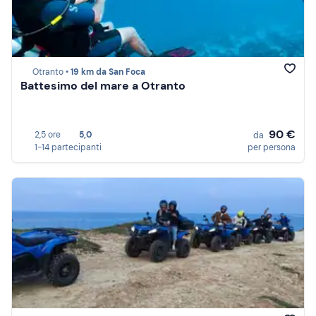
Otranto •
19 km da San Foca
Battesimo del mare a Otranto
90 €
2,5 ore
5,0
da
1-14 partecipanti
per persona