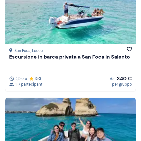
San Foca
, Lecce
Escursione in barca privata a San Foca in Salento
340 €
2,5 ore
5.0
da
1-7 partecipanti
per gruppo