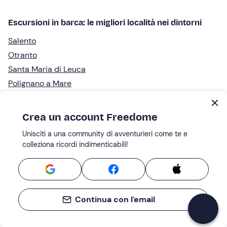
Escursioni in barca: le migliori località nei dintorni
Salento
Otranto
Santa Maria di Leuca
Polignano a Mare
Isole Tremiti
Vieste
Crea un account Freedome
Gallipoli
Unisciti a una community di avventurieri come te e
Taranto
colleziona ricordi indimenticabili!
Puglia
Porto Cesareo
Altre attività San Foca
Continua con l'email
Noleggio barche