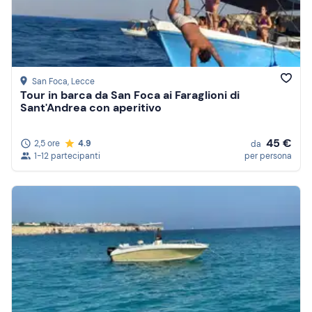
Prezzo (decrescente)
Recensioni
San Foca
, Lecce
Tour in barca da San Foca ai Faraglioni di
Sant'Andrea con aperitivo
45 €
2,5 ore
4.9
da
1-12 partecipanti
per persona