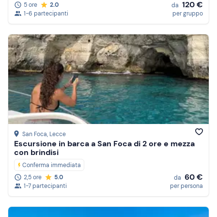
120 €
5 ore
2.0
da
1-6 partecipanti
per gruppo
San Foca
, Lecce
Escursione in barca a San Foca di 2 ore e mezza
con brindisi
Conferma immediata
60 €
2,5 ore
5.0
da
1-7 partecipanti
per persona