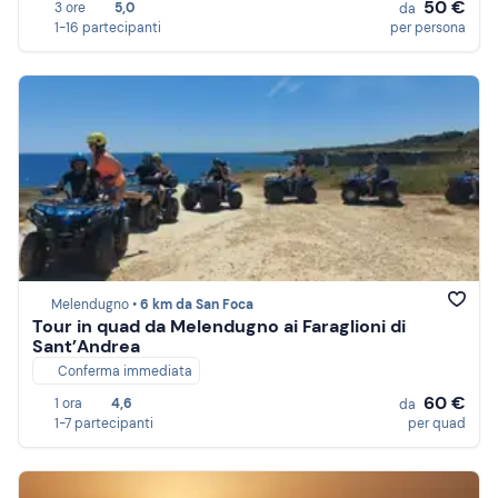
50 €
3 ore
5,0
da
1-16 partecipanti
per persona
Melendugno •
6 km da San Foca
Tour in quad da Melendugno ai Faraglioni di
Sant’Andrea
Conferma immediata
60 €
1 ora
4,6
da
1-7 partecipanti
per quad