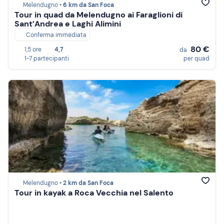
Melendugno •
6 km da San Foca
Tour in quad da Melendugno ai Faraglioni di
Sant’Andrea e Laghi Alimini
Conferma immediata
80 €
1,5 ore
4,7
da
1-7 partecipanti
per quad
Melendugno •
2 km da San Foca
Tour in kayak a Roca Vecchia nel Salento