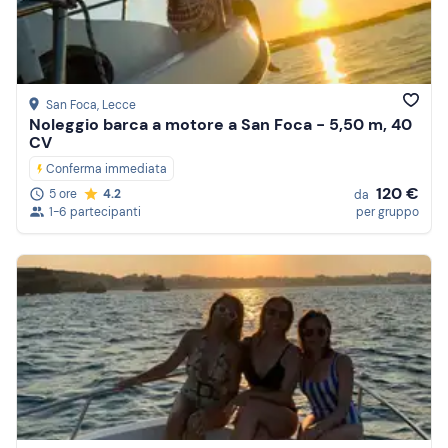
San Foca
, Lecce
Noleggio barca a motore a San Foca - 5,50 m, 40
CV
Conferma immediata
120 €
5 ore
4.2
da
1-6 partecipanti
per gruppo