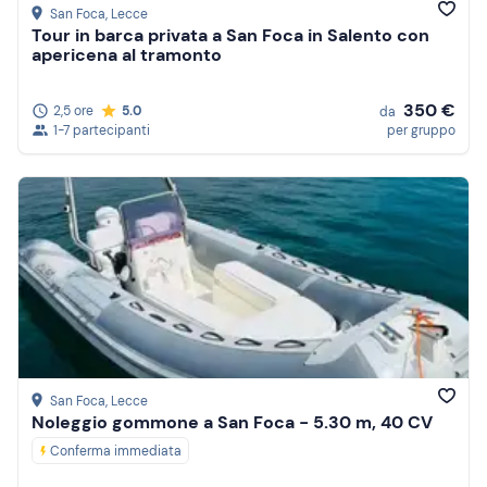
San Foca
, Lecce
Tour in barca privata a San Foca in Salento con
apericena al tramonto
350 €
2,5 ore
5.0
da
1-7 partecipanti
per gruppo
San Foca
, Lecce
Noleggio gommone a San Foca - 5.30 m, 40 CV
Conferma immediata