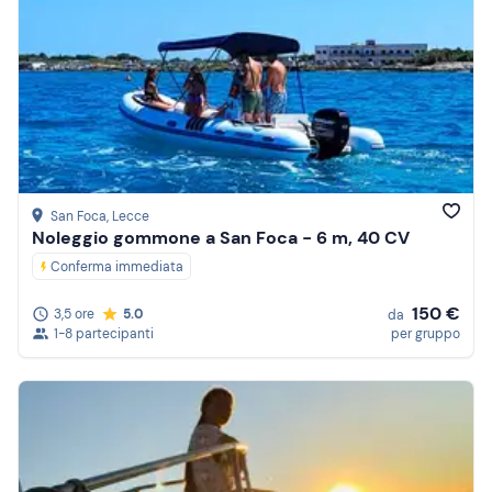
San Foca
, Lecce
Noleggio gommone a San Foca - 6 m, 40 CV
Conferma immediata
150 €
3,5 ore
5.0
da
1-8 partecipanti
per gruppo