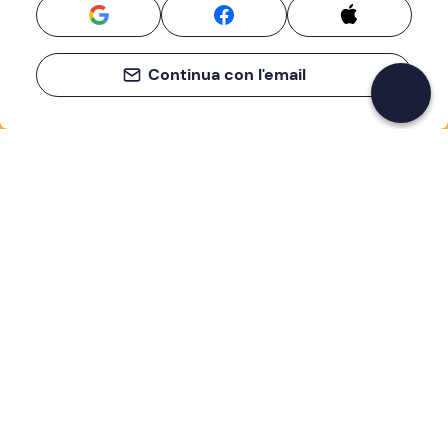
Continua con l'email
Se non sai mai cosa fare, sai cosa fare
Scrivi la tua email e scopri tante alternative all'aperitivo
e al divano
Indirizzo email
Iscriviti ora
Ho letto e accetto la
Privacy Policy