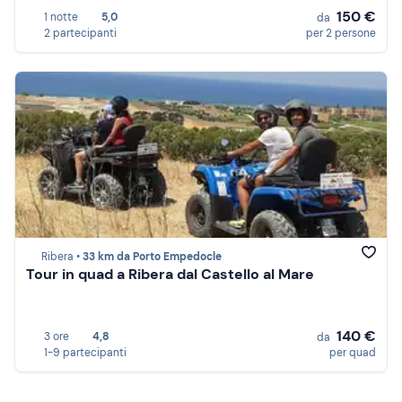
150 €
1 notte
5,0
da
2 partecipanti
per 2 persone
Ribera •
33 km da Porto Empedocle
Tour in quad a Ribera dal Castello al Mare
140 €
3 ore
4,8
da
1-9 partecipanti
per quad