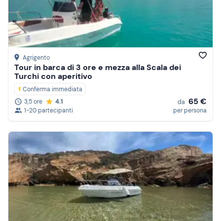
Prezzo (decrescente)
Recensioni
Agrigento
Tour in barca di 3 ore e mezza alla Scala dei
Turchi con aperitivo
Conferma immediata
65 €
3,5 ore
4.1
da
1-20 partecipanti
per persona