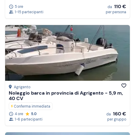
110 €
5 ore
da
1-15 partecipanti
per persona
Agrigento
Noleggio barca in provincia di Agrigento - 5,9 m,
40 CV
Conferma immediata
160 €
4 ore
5.0
da
1-6 partecipanti
per gruppo