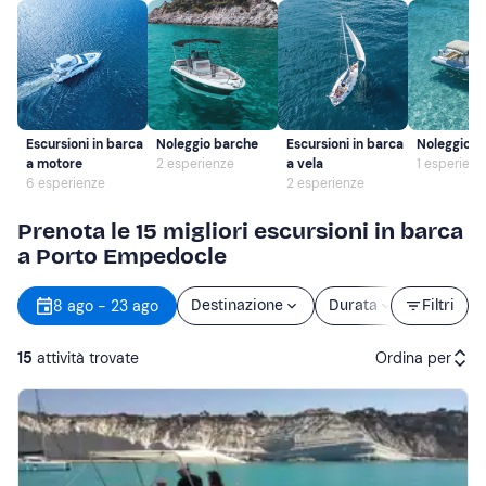
Escursioni in barca
Noleggio barche
Escursioni in barca
Noleggio 
a motore
2 esperienze
a vela
1 esperienz
6 esperienze
2 esperienze
Prenota le 15 migliori escursioni in barca
a Porto Empedocle
8 ago - 23 ago
Destinazione
Durata
Filtri
Prezzo
15
attività trovate
Ordina per
Attività consigliate
Prezzo (crescente)