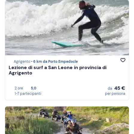
Agrigento •
6 km da Porto Empedocle
Lezione di surf a San Leone in provincia di
Agrigento
45 €
2 ore
5,0
da
1-7 partecipanti
per persona