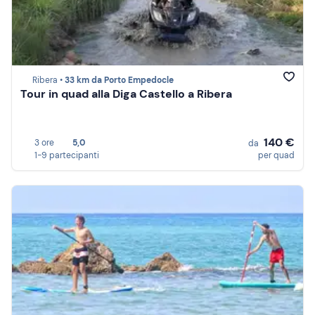
Ribera •
33 km da Porto Empedocle
Tour in quad alla Diga Castello a Ribera
140 €
3 ore
5,0
da
1-9 partecipanti
per quad