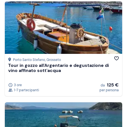
Porto Santo Stefano
, Grosseto
Tour in gozzo all'Argentario e degustazione di
vino affinato sott'acqua
125 €
3 ore
da
1-7 partecipanti
per persona