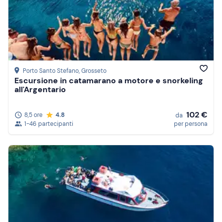
Porto Santo Stefano
, Grosseto
Escursione in catamarano a motore e snorkeling
all'Argentario
102 €
8,5 ore
4.8
da
1-46 partecipanti
per persona