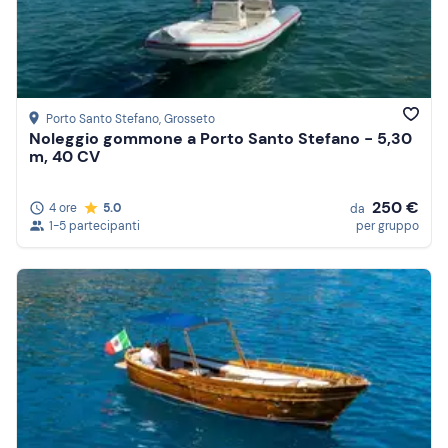
Porto Santo Stefano
, Grosseto
Noleggio gommone a Porto Santo Stefano - 5,30
m, 40 CV
250 €
4 ore
5.0
da
1-5 partecipanti
per gruppo