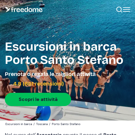
Escursioni in barca
Porto Santo Stefano
Prenota o regala le migliori attività
4.8 (601 recensioni)
Scopri le attività
Escursioni in barca
/
Toscana
/
Porto Santo Stefano
Nel cuore dell'
Argentario
spunta il paese di
Porto