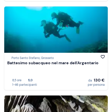
Porto Santo Stefano, Grosseto
Battesimo subacqueo nel mare dell'Argentario
130 €
8,5 ore
5,0
da
1-46 partecipanti
per persona