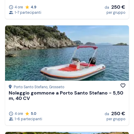
250 €
4 ore
4.9
da
1-7 partecipanti
per gruppo
Porto Santo Stefano
, Grosseto
Noleggio gommone a Porto Santo Stefano - 5,50
m, 40 CV
250 €
4 ore
5.0
da
1-6 partecipanti
per gruppo