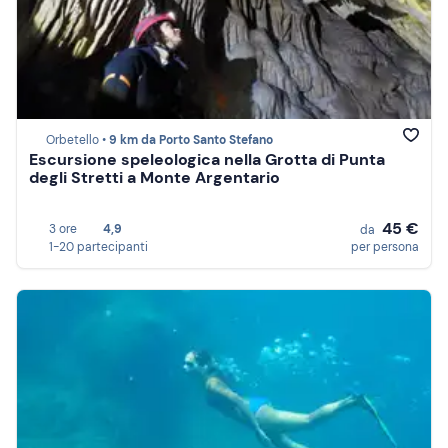
Orbetello •
9 km da Porto Santo Stefano
Escursione speleologica nella Grotta di Punta
degli Stretti a Monte Argentario
45 €
3 ore
4,9
da
1-20 partecipanti
per persona