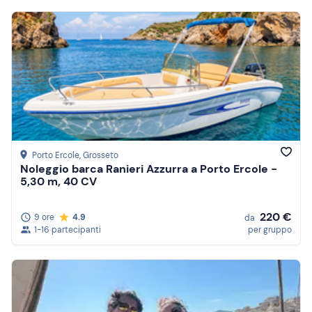
Porto Ercole
, Grosseto
Noleggio barca Ranieri Azzurra a Porto Ercole -
5,30 m, 40 CV
220 €
9 ore
4.9
da
1-16 partecipanti
per gruppo