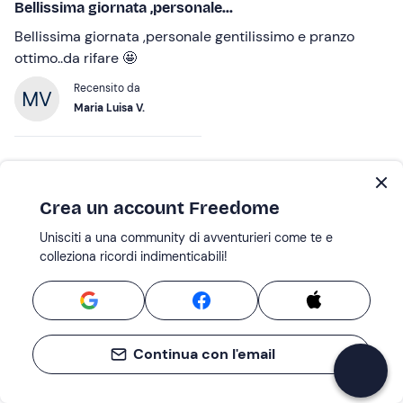
Bellissima giornata ,personale...
Bellissima giornata ,personale gentilissimo e pranzo
ottimo..da rifare 🤩
Recensito da
Maria Luisa V.
14 Lug 2026 |
Escursione in catamarano a motore e snorkeling
all'Argentario
Crea un account Freedome
Unisciti a una community di avventurieri come te e
Giornata super organizzata...
colleziona ricordi indimenticabili!
Giornata super organizzata e super divertente. Il
capitano Stefano e suo figlio meriterebbero più di 5
stelle ma questo purtroppo è il massimo che si può dare.
Consiglio a tutt*!
Continua con l'email
Recensito da
Gilda B.