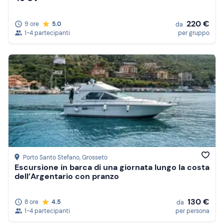
220 €
9 ore
5.0
da
1-4 partecipanti
per gruppo
Porto Santo Stefano
, Grosseto
Escursione in barca di una giornata lungo la costa
dell’Argentario con pranzo
130 €
8 ore
4.5
da
1-4 partecipanti
per persona