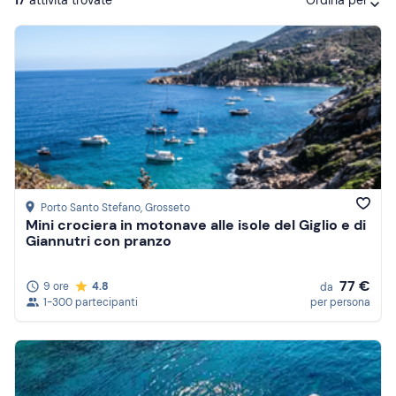
Ordina per
Attività consigliate
Prezzo (crescente)
Prezzo (decrescente)
Recensioni
Porto Santo Stefano
, Grosseto
Mini crociera in motonave alle isole del Giglio e di
Giannutri con pranzo
77 €
9 ore
4.8
da
1-300 partecipanti
per persona