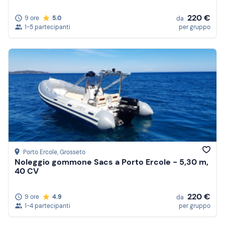
220 €
9 ore
5.0
da
1-5 partecipanti
per gruppo
Porto Ercole
, Grosseto
Noleggio gommone Sacs a Porto Ercole - 5,30 m,
40 CV
220 €
9 ore
4.9
da
1-4 partecipanti
per gruppo