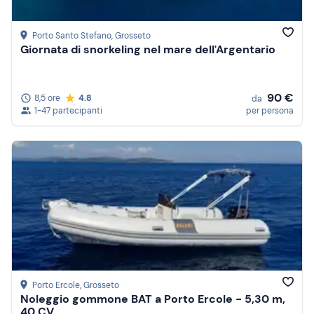
Porto Santo Stefano
, Grosseto
Giornata di snorkeling nel mare dell'Argentario
90 €
8,5 ore
4.8
da
1-47 partecipanti
per persona
Porto Ercole
, Grosseto
Noleggio gommone BAT a Porto Ercole - 5,30 m,
40 CV