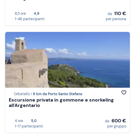
110 €
8,5 ore
4,9
da
1-46 partecipanti
per persona
Orbetello •
9 km da Porto Santo Stefano
Escursione privata in gommone e snorkeling
all'Argentario
600 €
4 ore
5,0
da
1-17 partecipanti
per gruppo