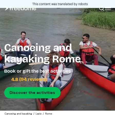
This content was translated by robots
Canoeing and
kayaking Rome
Book or gift the best activities
4.8 (94 reviews)
Discover the activities
Canoeing and kayaking
/
Lazio
/
Rome