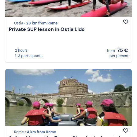
Ostia •
28 km from Rome
Private SUP lesson in Ostia Lido
75 €
2 hours
from
1-3 participants
per person
Rome •
4 km from Rome