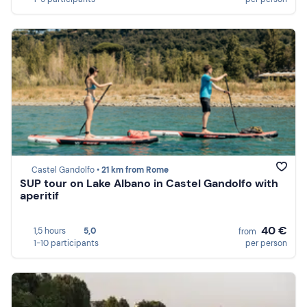
Castel Gandolfo •
21 km from Rome
SUP tour on Lake Albano in Castel Gandolfo with
aperitif
40 €
1,5 hours
5,0
from
1-10 participants
per person