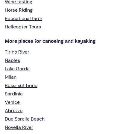
Wine tasting
Horse Riding
Educational farm
Helicopter Tours
More places for canoeing and kayaking
Tirino River
Naples
Lake Garda
Milan
Bussi sul Tirino
Sardinia
Venice
Abruzzo
Due Sorelle Beach
Novella River