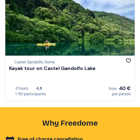
Castel Gandolfo, Rome
Kayak tour on Castel Gandolfo Lake
40 €
3 hours
4,8
from
1-50 participants
per person
Why Freedome
Free of charge cancellation