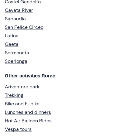
Castel Gandolfo
Cavata River
Sabaudia
San Felice Circeo
Latina
Gaeta
Sermoneta
Sperlonga
Other activities Rome
Adventure park
Trekking
Bike and E-bike
Lunches and dinners
Hot Air Balloon Rides
Vespa tours