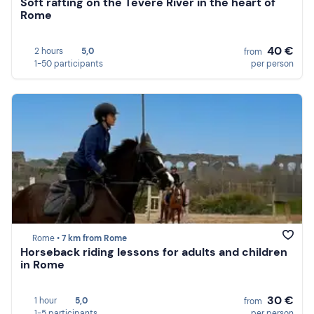
Soft rafting on the Tevere River in the heart of
Rome
40 €
2 hours
5,0
from
1-50 participants
per person
Rome •
7 km from Rome
Horseback riding lessons for adults and children
in Rome
30 €
1 hour
5,0
from
1-5 participants
per person