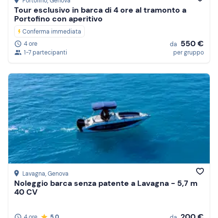
Portofino
, Genova
Tour esclusivo in barca di 4 ore al tramonto a
Portofino con aperitivo
Conferma immediata
550 €
4 ore
da
1-7 partecipanti
per gruppo
Lavagna
, Genova
Noleggio barca senza patente a Lavagna - 5,7 m
40 CV
200 €
4 ore
5.0
da