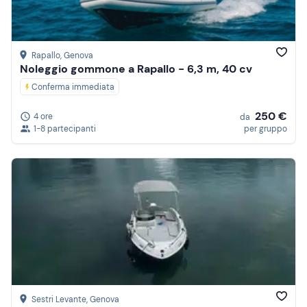
Rapallo
, Genova
Noleggio gommone a Rapallo - 6,3 m, 40 cv
Conferma immediata
250 €
4 ore
da
1-8 partecipanti
per gruppo
Sestri Levante
, Genova