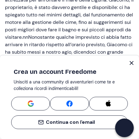
proprietario, è stato davvero gentile e disponibile: ci ha
spiegato tutto nei minimi dettagli, dal funzionamento del
motore alla gestione delle cime, fino ai suggerimenti sui
posti migliori dove fare il bagno e sui piccoli approdi da
visitare.nnNonostante qualche imprevisto ci abbia fatto
arrivare in ritardo rispetto all’orario previsto, Giacomo ci
ha subito messi a nostro agio, dicendoci con grande
tranquillità che non c’era assolutamente nessun
problema. La sua calma e la sua flessibilità hanno reso
Crea un account Freedome
l’inizio della giornata molto più sereno
Unisciti a una community di avventurieri come te e
Recensito da
colleziona ricordi indimenticabili!
Dmitrii K.
09 Lug 2026 |
Snorkeling tour nell'area marina protetta di Portofino
Continua con l'email
Esperienza indimenticabile nel cuore dell’Area Marina