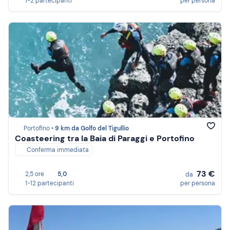
1-2 partecipanti
per persona
Portofino •
9 km da Golfo del Tigullio
Coasteering tra la Baia di Paraggi e Portofino
Conferma immediata
73 €
2,5 ore
5,0
da
1-12 partecipanti
per persona