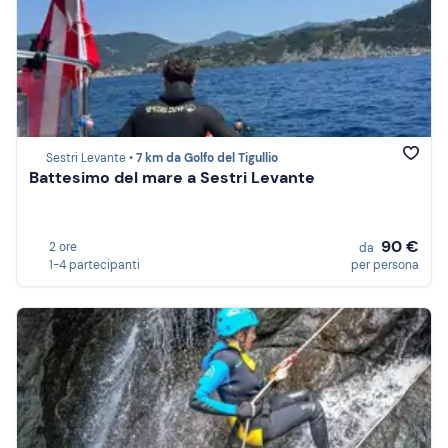
Sestri Levante •
7 km da Golfo del Tigullio
Battesimo del mare a Sestri Levante
90 €
2 ore
da
1-4 partecipanti
per persona