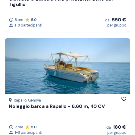
Tigullio
550 €
8 ore
5.0
da
1-8 partecipanti
per gruppo
Rapallo
, Genova
Noleggio barca a Rapallo - 6,60 m, 40 CV
180 €
2 ore
5.0
da
1-8 partecipanti
per gruppo