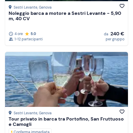
Sestri Levante
, Genova
Noleggio barca a motore a Sestri Levante - 5,90
m, 40 CV
240 €
4 ore
5.0
da
1-12 partecipanti
per gruppo
Sestri Levante
, Genova
Tour privato in barca tra Portofino, San Fruttuoso
e Camogli
Conferma immediata