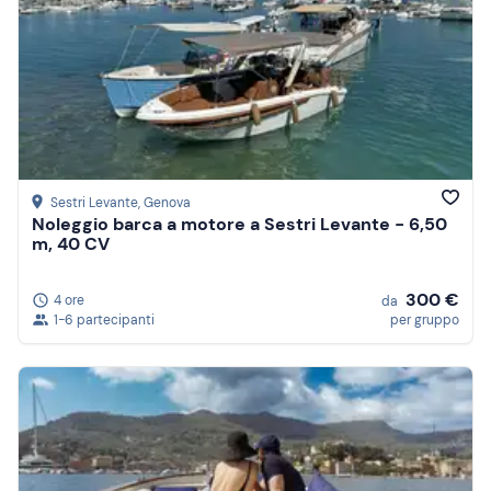
Sestri Levante
, Genova
Noleggio barca a motore a Sestri Levante - 6,50
m, 40 CV
300 €
4 ore
da
1-6 partecipanti
per gruppo