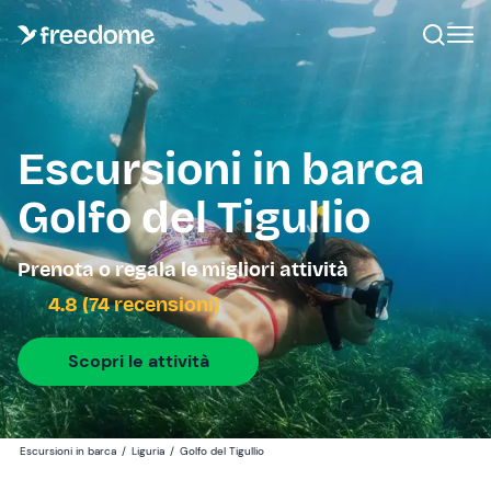
Escursioni in barca
Golfo del Tigullio
Prenota o regala le migliori attività
4.8 (74 recensioni)
Scopri le attività
Escursioni in barca
/
Liguria
/
Golfo del Tigullio