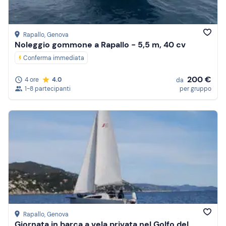
Rapallo
, Genova
Noleggio gommone a Rapallo - 5,5 m, 40 cv
Conferma immediata
200 €
4 ore
4.0
da
1-8 partecipanti
per gruppo
Rapallo
, Genova
Giornata in barca a vela privata nel Golfo del