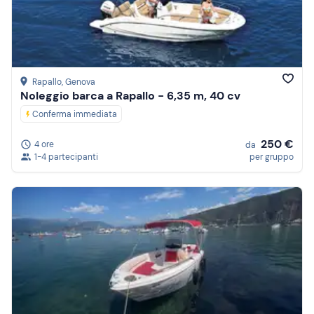
Prezzo (decrescente)
Recensioni
Rapallo
, Genova
Noleggio barca a Rapallo - 6,35 m, 40 cv
Conferma immediata
250 €
4 ore
da
1-4 partecipanti
per gruppo