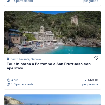
1-8 partecipanti
per gruppo
Sestri Levante
, Genova
Tour in barca a Portofino e San Fruttuoso con
aperitivo
140 €
4 ore
da
1-8 partecipanti
per persona