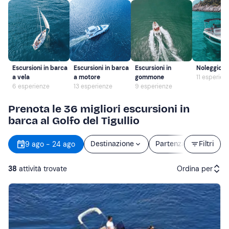
Escursioni in barca
Escursioni in barca
Escursioni in
Noleggio b
a vela
a motore
gommone
11 esperien
6 esperienze
13 esperienze
9 esperienze
Prenota le 36 migliori escursioni in
barca al Golfo del Tigullio
9 ago - 24 ago
Destinazione
Partenza
Filtri
Durat
38
attività trovate
Ordina per
Attività consigliate
Prezzo (crescente)