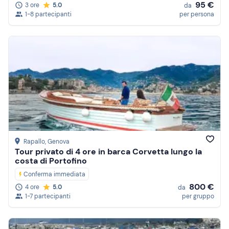
95 €
3 ore
5.0
da
1-8 partecipanti
per persona
Rapallo
, Genova
Tour privato di 4 ore in barca Corvetta lungo la
costa di Portofino
Conferma immediata
800 €
4 ore
5.0
da
1-7 partecipanti
per gruppo