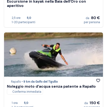
Escursione in kayak nella Baia dell'Oro con
aperitivo
80 €
2,5 ore
5,0
da
1-20 partecipanti
per persona
Rapallo •
9 km da Golfo del Tigullio
Noleggio moto d’acqua senza patente a Rapallo
Conferma immediata
150 €
1 ora
5,0
da