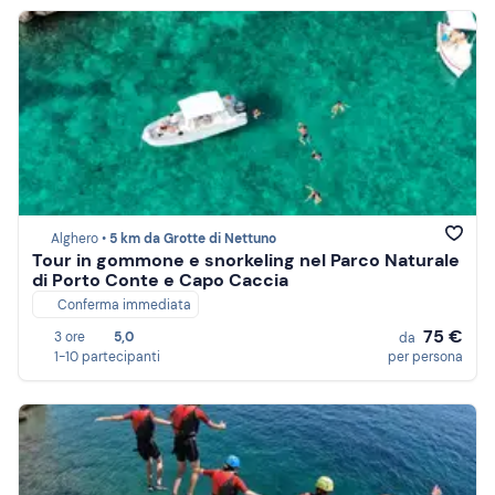
Alghero •
5 km da Grotte di Nettuno
Tour in gommone e snorkeling nel Parco Naturale
di Porto Conte e Capo Caccia
Conferma immediata
75 €
3 ore
5,0
da
1-10 partecipanti
per persona