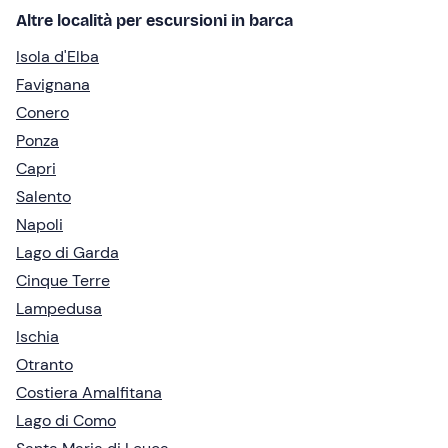
Altre località per escursioni in barca
Isola d'Elba
Favignana
Conero
Ponza
Capri
Salento
Napoli
Lago di Garda
Cinque Terre
Lampedusa
Ischia
Otranto
Costiera Amalfitana
Lago di Como