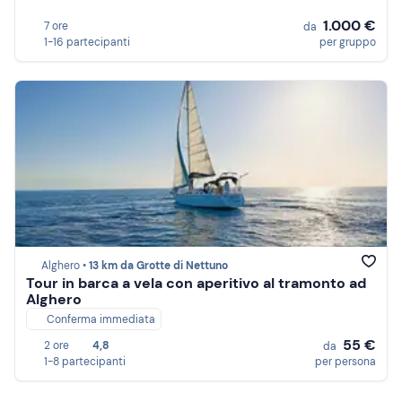
1.000 €
7 ore
da
1-16 partecipanti
per gruppo
Alghero •
13 km da Grotte di Nettuno
Tour in barca a vela con aperitivo al tramonto ad
Alghero
Conferma immediata
55 €
2 ore
4,8
da
1-8 partecipanti
per persona