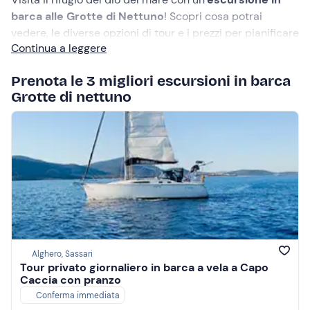
barca alle Grotte di Nettuno
! Scopri cosa potrai
vedere, le diverse opzioni di tour e i prezzi per pianificare
Continua a leggere
al meglio la tua gita in barca e
prenota ora al miglior
prezzo
!
Prenota le 3 migliori escursioni in barca
Grotte di nettuno
Alghero, Sassari
Tour privato giornaliero in barca a vela a Capo
Caccia con pranzo
Conferma immediata