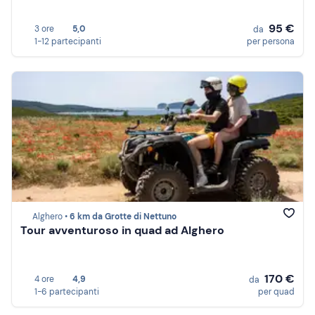
95 €
3 ore
5,0
da
1-12 partecipanti
per persona
Alghero •
6 km da Grotte di Nettuno
Tour avventuroso in quad ad Alghero
170 €
4 ore
4,9
da
1-6 partecipanti
per quad