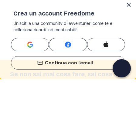
Crea un account Freedome
Unisciti a una community di avventurieri come te e
colleziona ricordi indimenticabili!
Continua con l'email
Se non sai mai cosa fare, sai cosa fare
Scrivi la tua email e scopri tante alternative all'aperitivo
e al divano
Indirizzo email
Iscriviti ora