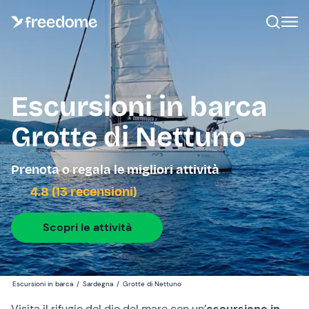
Escursioni in barca
Grotte di Nettuno
Prenota o regala le migliori attività
4.8 (13 recensioni)
Scopri le attività
Escursioni in barca
/
Sardegna
/
Grotte di Nettuno
Visita il rifugio del dio del mare con un’
escursione in