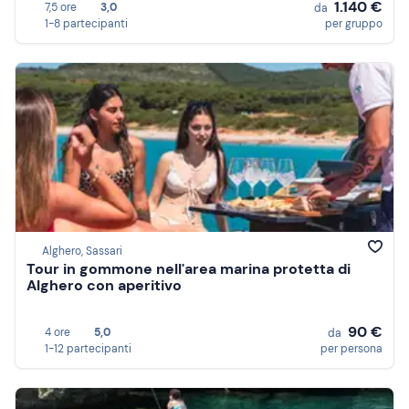
1.140 €
7,5 ore
3,0
da
1-8 partecipanti
per gruppo
Alghero, Sassari
Tour in gommone nell'area marina protetta di
Alghero con aperitivo
90 €
4 ore
5,0
da
1-12 partecipanti
per persona