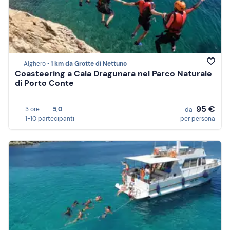
Alghero •
1 km da Grotte di Nettuno
Coasteering a Cala Dragunara nel Parco Naturale
di Porto Conte
95 €
3 ore
5,0
da
1-10 partecipanti
per persona