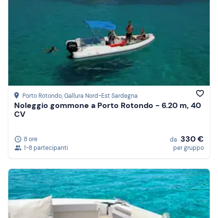
Porto Rotondo
, Gallura Nord-Est Sardegna
Noleggio gommone a Porto Rotondo - 6.20 m, 40
CV
330 €
8 ore
da
1-8 partecipanti
per gruppo