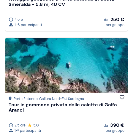
Smeralda - 5.8 m, 40 CV
250 €
4 ore
da
1-6 partecipanti
per gruppo
Porto Rotondo
, Gallura Nord-Est Sardegna
Tour in gommone privato delle calette di Golfo
Aranci
390 €
2,5 ore
5.0
da
1-7 partecipanti
per gruppo