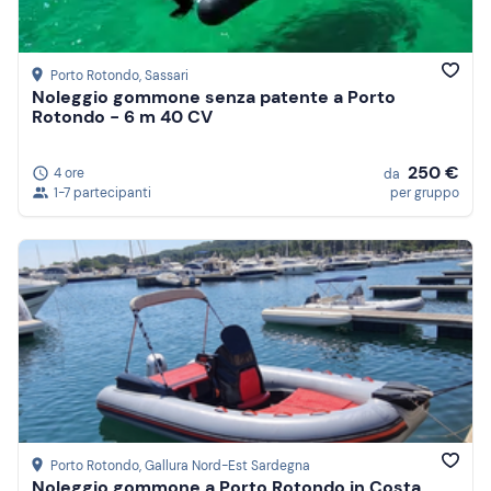
Porto Rotondo
, Sassari
Noleggio gommone senza patente a Porto
Rotondo - 6 m 40 CV
250 €
4 ore
da
1-7 partecipanti
per gruppo
Porto Rotondo
, Gallura Nord-Est Sardegna
Noleggio gommone a Porto Rotondo in Costa