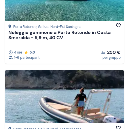
Porto Rotondo
, Gallura Nord-Est Sardegna
Noleggio gommone a Porto Rotondo in Costa
Smeralda - 5,9 m, 40 CV
250 €
4 ore
5.0
da
1-6 partecipanti
per gruppo