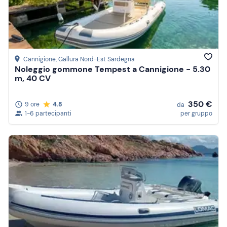
Prezzo (decrescente)
Recensioni
Cannigione
, Gallura Nord-Est Sardegna
Noleggio gommone Tempest a Cannigione - 5.30
m, 40 CV
350 €
9 ore
4.8
da
1-6 partecipanti
per gruppo