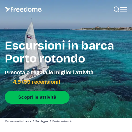
Escursioni in barca
Porto rotondo
Prenota o regala le migliori attività
4.9 (39 recensioni)
Scopri le attività
Escursioni in barca
/
Sardegna
/
Porto rotondo