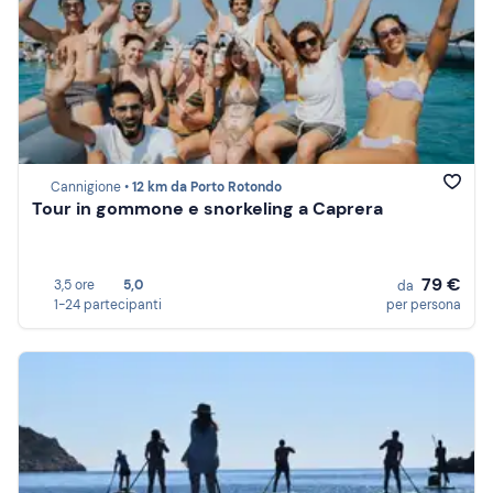
Cannigione •
12 km da Porto Rotondo
Tour in gommone e snorkeling a Caprera
79 €
3,5 ore
5,0
da
1-24 partecipanti
per persona