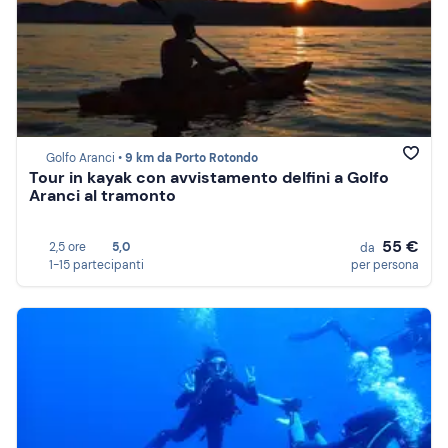
Golfo Aranci •
9 km da Porto Rotondo
Tour in kayak con avvistamento delfini a Golfo
Aranci al tramonto
55 €
2,5 ore
5,0
da
1-15 partecipanti
per persona