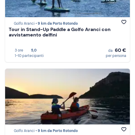
Golfo Aranci •
9 km da Porto Rotondo
Tour in Stand-Up Paddle a Golfo Aranci con
avvistamento delfini
60 €
3 ore
5,0
da
1-10 partecipanti
per persona
Golfo Aranci •
9 km da Porto Rotondo