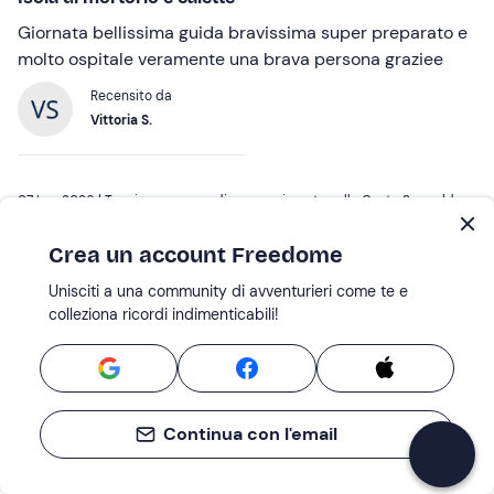
Giornata bellissima guida bravissima super preparato e
molto ospitale veramente una brava persona graziee
Recensito da
Vittoria S.
07 Lug 2026 |
Tour in gommone di mezza giornata sulla Costa Smeralda
Crea un account Freedome
Bella esperienza
Unisciti a una community di avventurieri come te e
Geppo è stato un ottimo accompagnatore. L’escursione
colleziona ricordi indimenticabili!
è stata davvero rilassante e ci ha consentito di vedere le
bellezze della Costa Smeralda. Le 4 ore di durata sono
state sufficienti per visitare tutto quello che la zona ha
da offrire.
Continua con l'email
Recensito da
Manuel G.