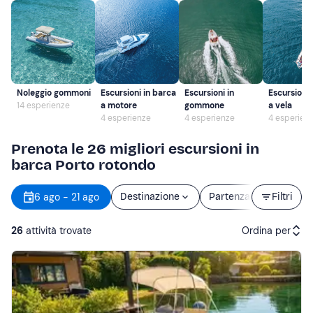
Noleggio gommoni
Escursioni in barca
Escursioni in
Escursioni 
14 esperienze
a motore
gommone
a vela
4 esperienze
4 esperienze
4 esperien
Prenota le 26 migliori escursioni in
barca Porto rotondo
6 ago - 21 ago
Destinazione
Partenza
Filtri
Durata
26
attività trovate
Ordina per
Attività consigliate
Prezzo (crescente)