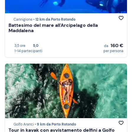
Cannigione •
12 km da Porto Rotondo
Battesimo del mare all'Arcipelago della
Maddalena
160 €
3,5 ore
5,0
da
1-14 partecipanti
per persona
Golfo Aranci •
9 km da Porto Rotondo
Tour in kayak con avvistamento delfini a Golfo