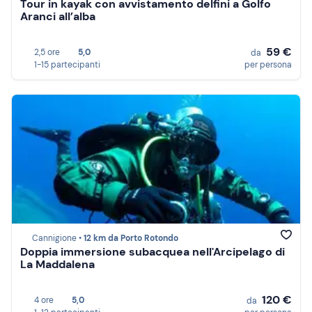
Tour in kayak con avvistamento delfini a Golfo
Aranci all’alba
59 €
2,5 ore
5,0
da
1-15 partecipanti
per persona
Cannigione •
12 km da Porto Rotondo
Doppia immersione subacquea nell'Arcipelago di
La Maddalena
120 €
4 ore
5,0
da