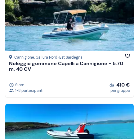
Cannigione
, Gallura Nord-Est Sardegna
Noleggio gommone Capelli a Cannigione - 5.70
m, 40 CV
410 €
9 ore
da
1-8 partecipanti
per gruppo