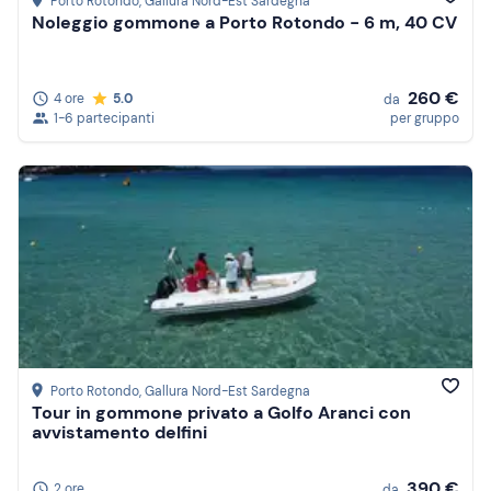
Porto Rotondo
, Gallura Nord-Est Sardegna
Noleggio gommone a Porto Rotondo - 6 m, 40 CV
260 €
4 ore
5.0
da
1-6 partecipanti
per gruppo
Porto Rotondo
, Gallura Nord-Est Sardegna
Tour in gommone privato a Golfo Aranci con
avvistamento delfini
390 €
2 ore
da