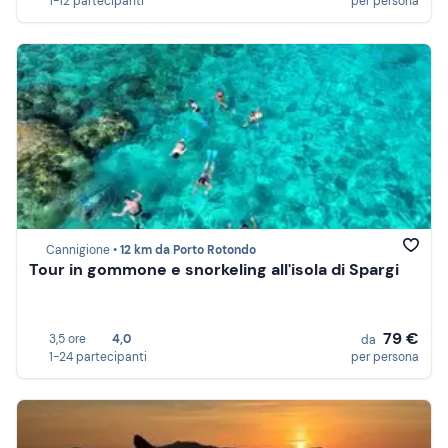
1-12 partecipanti
per persona
Cannigione •
12 km da Porto Rotondo
Tour in gommone e snorkeling all'isola di Spargi
79 €
3,5 ore
4,0
da
1-24 partecipanti
per persona