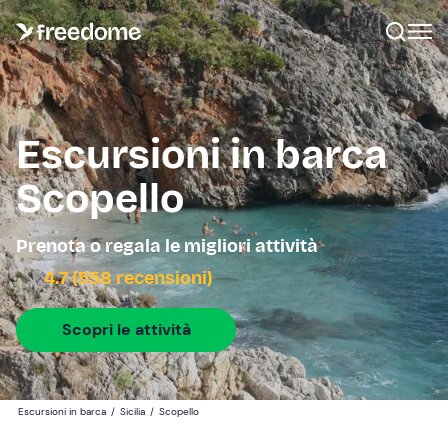
Escursioni in barca
Scopello
Prenota o regala le migliori attività
4.7 (558 recensioni)
Scopri le attività
Escursioni in barca
/
Sicilia
/
Scopello