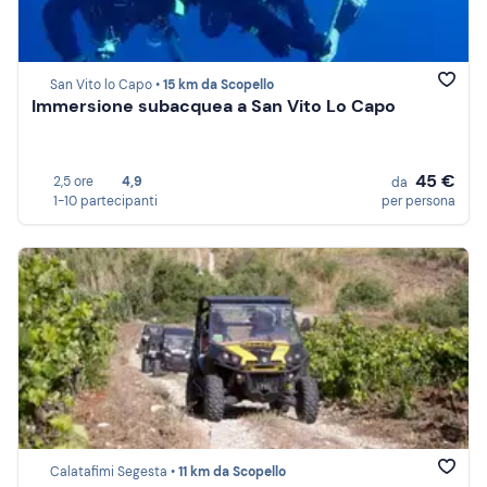
San Vito lo Capo •
15 km da Scopello
Immersione subacquea a San Vito Lo Capo
45 €
2,5 ore
4,9
da
1-10 partecipanti
per persona
Calatafimi Segesta •
11 km da Scopello