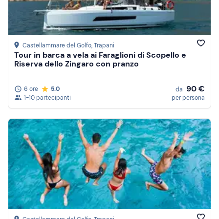
Castellammare del Golfo
, Trapani
Tour in barca a vela ai Faraglioni di Scopello e
Riserva dello Zingaro con pranzo
90 €
6 ore
5.0
da
1-10 partecipanti
per persona