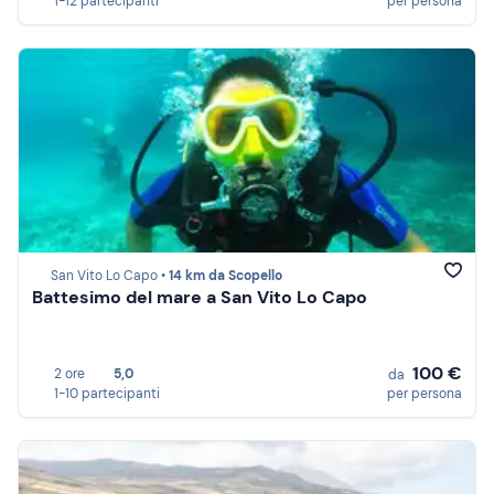
1-12 partecipanti
per persona
San Vito Lo Capo •
14 km da Scopello
Battesimo del mare a San Vito Lo Capo
100 €
2 ore
5,0
da
1-10 partecipanti
per persona