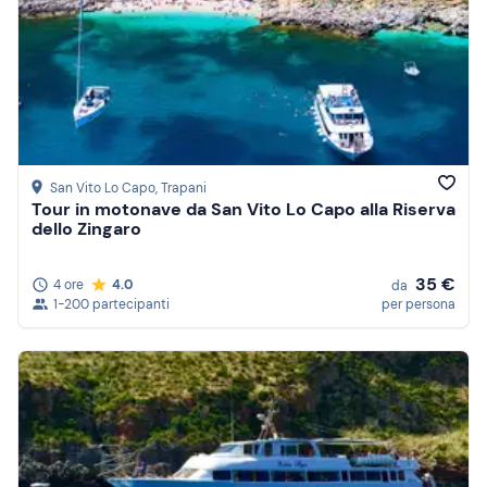
San Vito Lo Capo
, Trapani
Tour in motonave da San Vito Lo Capo alla Riserva
dello Zingaro
35 €
4 ore
4.0
da
1-200 partecipanti
per persona