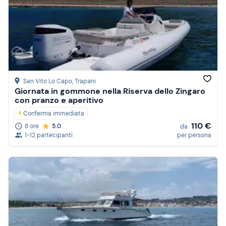
San Vito Lo Capo
, Trapani
Giornata in gommone nella Riserva dello Zingaro
con pranzo e aperitivo
Conferma immediata
110 €
8 ore
5.0
da
1-12 partecipanti
per persona