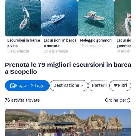
Escursioni in barca
Escursioni in barca
Noleggio gommoni
Escursioni 
a vela
a motore
19 esperienze
gommone
3 esperienze
29 esperienze
14 esperie
Prenota le 79 migliori escursioni in barca
a Scopello
8 ago - 23 ago
Destinazione
Partenza
Filtri
Durat
76
attività trovate
Ordina per
Attività consigliate
Prezzo (crescente)