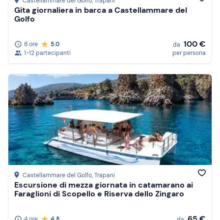
Castellammare del Golfo
, Trapani
Gita giornaliera in barca a Castellammare del
Golfo
100 €
8 ore
5.0
da
1-12 partecipanti
per persona
Castellammare del Golfo
, Trapani
Escursione di mezza giornata in catamarano ai
Faraglioni di Scopello e Riserva dello Zingaro
65 €
4 ore
4.8
da