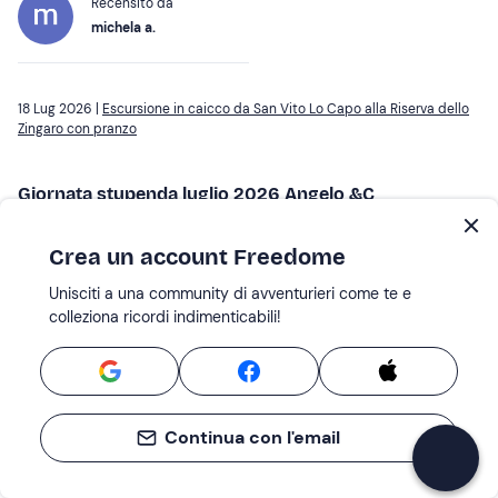
Recensito da
michela a.
18 Lug 2026 |
Escursione in caicco da San Vito Lo Capo alla Riserva dello
Zingaro con pranzo
Giornata stupenda luglio 2026 Angelo &C
Barca stracomada, equipaggio gentile e disponibile.e
Crea un account Freedome
molto paziente.pranzo di buon livello sia come qualità
che come quantità.i tutto in una cornice naturale di rara
Unisciti a una community di avventurieri come te e
belezza
colleziona ricordi indimenticabili!
Recensito da
Angelo M.
Continua con l'email
05 Lug 2026 |
Tour in catamarano nella Riserva dello Zingaro con
degustazione di prodotti tipici