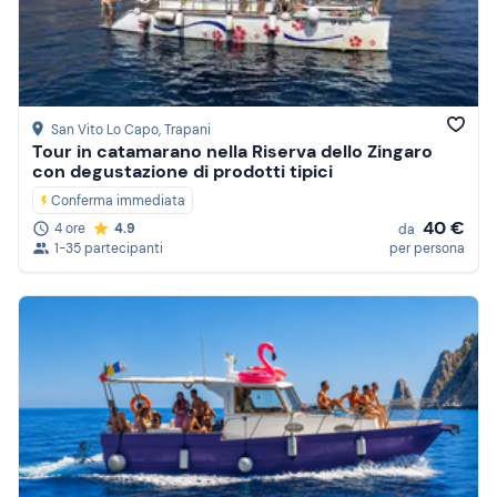
Prezzo (decrescente)
Recensioni
San Vito Lo Capo
, Trapani
Tour in catamarano nella Riserva dello Zingaro
con degustazione di prodotti tipici
Conferma immediata
40 €
4 ore
4.9
da
1-35 partecipanti
per persona