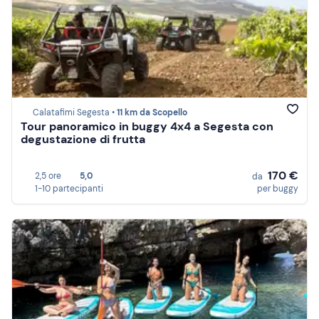
Calatafimi Segesta •
11 km da Scopello
Tour panoramico in buggy 4x4 a Segesta con
degustazione di frutta
170 €
2,5 ore
5,0
da
1-10 partecipanti
per buggy