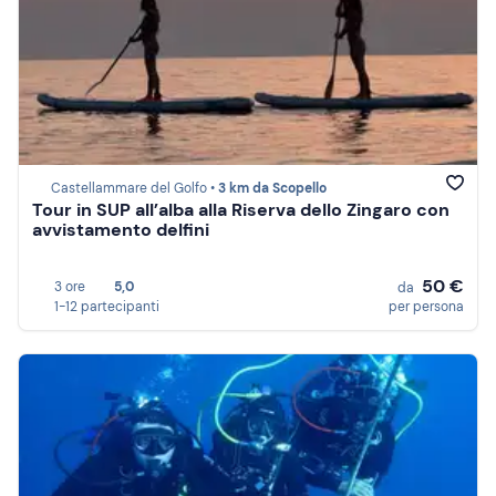
Castellammare del Golfo •
3 km da Scopello
Tour in SUP all’alba alla Riserva dello Zingaro con
avvistamento delfini
50 €
3 ore
5,0
da
1-12 partecipanti
per persona