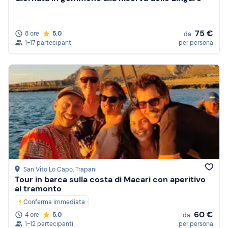
75 €
8 ore
5.0
da
1-17 partecipanti
per persona
San Vito Lo Capo
, Trapani
Tour in barca sulla costa di Macari con aperitivo
al tramonto
Conferma immediata
60 €
4 ore
5.0
da
1-12 partecipanti
per persona