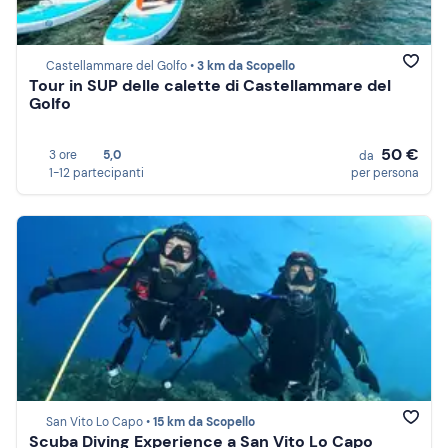
Castellammare del Golfo •
3 km da Scopello
Tour in SUP delle calette di Castellammare del
Golfo
50 €
3 ore
5,0
da
1-12 partecipanti
per persona
San Vito Lo Capo •
15 km da Scopello
Scuba Diving Experience a San Vito Lo Capo