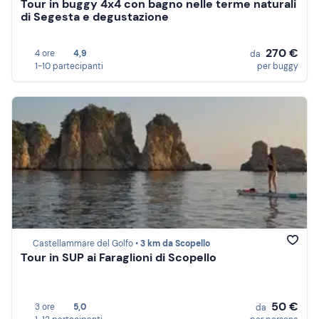
Tour in buggy 4x4 con bagno nelle terme naturali
di Segesta e degustazione
270 €
4 ore
4,9
da
1-10 partecipanti
per buggy
Castellammare del Golfo •
3 km da Scopello
Tour in SUP ai Faraglioni di Scopello
50 €
3 ore
5,0
da