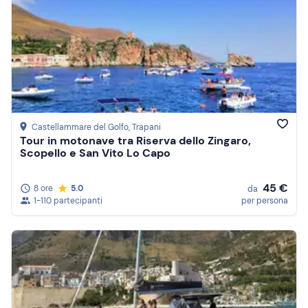
Castellammare del Golfo
, Trapani
Tour in motonave tra Riserva dello Zingaro,
Scopello e San Vito Lo Capo
45 €
8 ore
5.0
da
1-110 partecipanti
per persona