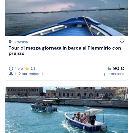
Siracusa
Tour di mezza giornata in barca al Plemmirio con
pranzo
90 €
4 ore
2.7
da
1-12 partecipanti
per persona