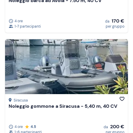
Noleggio barca ad Avola - 7.50 m, 40 CV
170 €
4 ore
da
1-7 partecipanti
per gruppo
Siracusa
Noleggio gommone a Siracusa - 5,40 m, 40 CV
200 €
4 ore
4.5
da
1-6 partecipanti
per gruppo