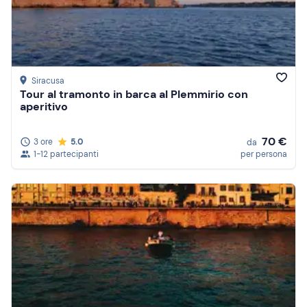
Siracusa
Tour al tramonto in barca al Plemmirio con
aperitivo
70 €
3 ore
5.0
da
1-12 partecipanti
per persona