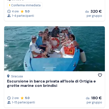
Conferma immediata
320 €
4 ore
5.0
da
1-4 partecipanti
per gruppo
Siracusa
Escursione in barca privata all’Isola di Ortigia e
grotte marine con brindisi
180 €
2 ore
5.0
da
1-15 partecipanti
per gruppo