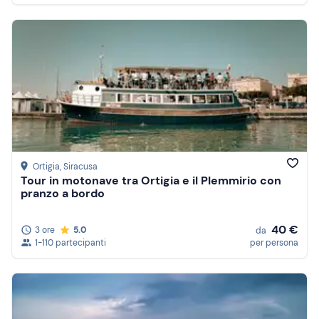
Ortigia
, Siracusa
Tour in motonave tra Ortigia e il Plemmirio con
pranzo a bordo
40 €
3 ore
5.0
da
1-110 partecipanti
per persona