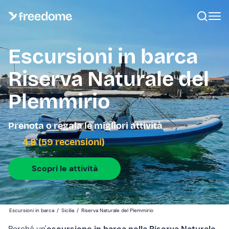
Escursioni in barca
Riserva Naturale del
Plemmirio
Prenota o regala le migliori attività
4.8 (59 recensioni)
Scopri le attività
Escursioni in barca
/
Sicilia
/
Riserva Naturale del Plemmirio
Perché un'
escursione in barca nella Riserva Naturale