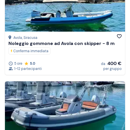
Avola
, Siracusa
Noleggio gommone ad Avola con skipper - 8 m
Conferma immediata
400 €
5 ore
5.0
da
1-12 partecipanti
per gruppo