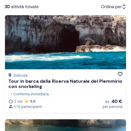
30
attività trovate
Ordina per
Attività consigliate
Prezzo (crescente)
Prezzo (decrescente)
Recensioni
Siracusa
Tour in barca della Riserva Naturale del Plemmirio
con snorkeling
Conferma immediata
40 €
2 ore
5.0
da
1-12 partecipanti
per persona