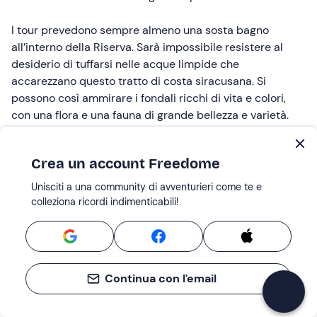
I tour prevedono sempre almeno una sosta bagno
all’interno della Riserva. Sarà impossibile resistere al
desiderio di tuffarsi nelle acque limpide che
accarezzano questo tratto di costa siracusana. Si
possono così ammirare i fondali ricchi di vita e colori,
con una flora e una fauna di grande bellezza e varietà.
Banchi di barracuda, saraghi, occhiate e cernie ne fanno
un vero e proprio
paradiso subacqueo
per gli
Crea un account Freedome
appassionati di immersioni.
Unisciti a una community di avventurieri come te e
Regalare un’escursione in barca nel
colleziona ricordi indimenticabili!
Plemmirio
Regalare un’esperienza in
barca nell’Area Marina
Protetta del Plemmirio
è un’idea originale e molto
Continua con l'email
apprezzata da chi ama la natura e il mare. Con una gita
in barca si può scoprire il meraviglioso territorio