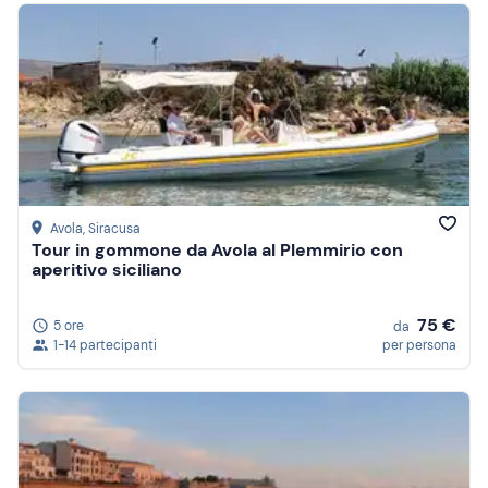
Avola
, Siracusa
Tour in gommone da Avola al Plemmirio con
aperitivo siciliano
75 €
5 ore
da
1-14 partecipanti
per persona