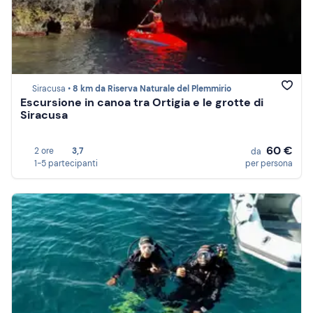
Siracusa •
8 km da Riserva Naturale del Plemmirio
Escursione in canoa tra Ortigia e le grotte di
Siracusa
60 €
2 ore
3,7
da
1-5 partecipanti
per persona