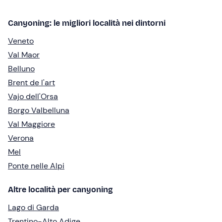
Canyoning: le migliori località nei dintorni
Veneto
Val Maor
Belluno
Brent de l'art
Vajo dell'Orsa
Borgo Valbelluna
Val Maggiore
Verona
Mel
Ponte nelle Alpi
Altre località per canyoning
Lago di Garda
Trentino-Alto Adige