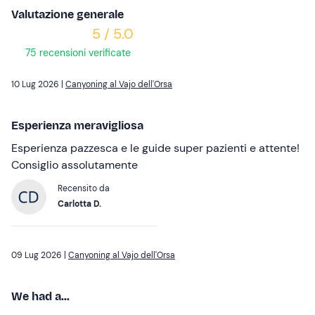
Valutazione generale
5 / 5.0
75 recensioni verificate
10 Lug 2026 |
Canyoning al Vajo dell'Orsa
Esperienza meravigliosa
Esperienza pazzesca e le guide super pazienti e attente!
Consiglio assolutamente
Recensito da
Carlotta D.
09 Lug 2026 |
Canyoning al Vajo dell'Orsa
We had a...