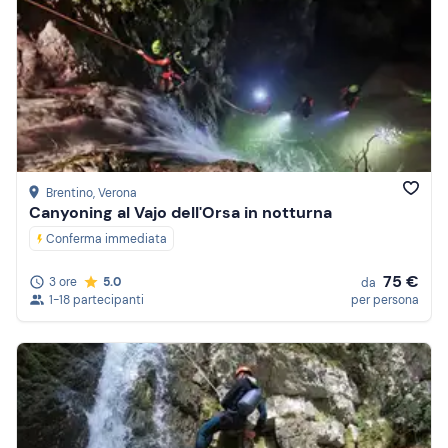
Brentino
, Verona
Canyoning al Vajo dell'Orsa in notturna
Conferma immediata
75 €
3 ore
5.0
da
1-18 partecipanti
per persona