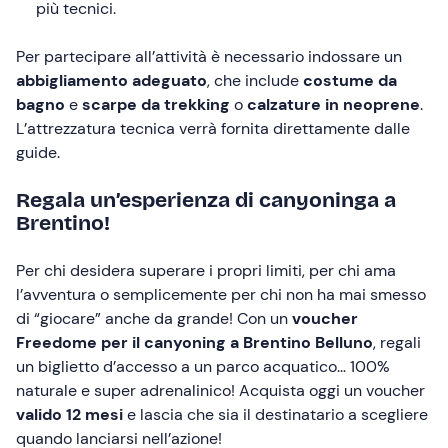
più tecnici.
Per partecipare all’attività è necessario indossare un
abbigliamento adeguato
, che include
costume da
bagno
e
scarpe da trekking
o
calzature in neoprene
.
L’attrezzatura tecnica verrà fornita direttamente dalle
guide.
Regala un’esperienza di canyoninga a
Brentino!
Per chi desidera superare i propri limiti, per chi ama
l’avventura o semplicemente per chi non ha mai smesso
di “giocare” anche da grande! Con un
voucher
Freedome per il canyoning a Brentino Belluno
, regali
un biglietto d’accesso a un parco acquatico… 100%
naturale e super adrenalinico! Acquista oggi un voucher
valido 12 mesi
e lascia che sia il destinatario a scegliere
quando lanciarsi nell’azione!