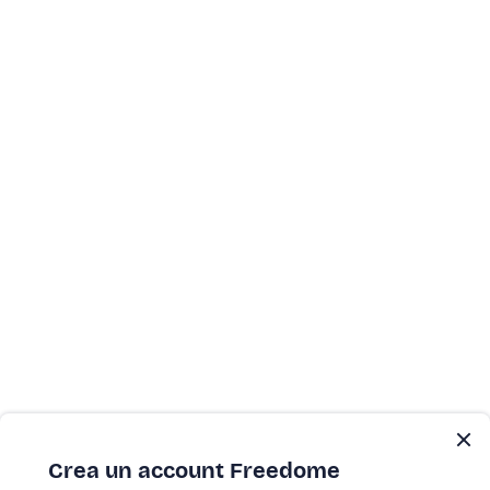
Crea un account Freedome