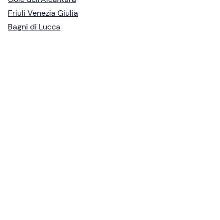
Friuli Venezia Giulia
Bagni di Lucca