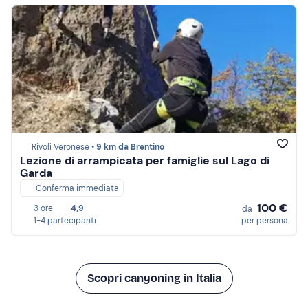
Rivoli Veronese •
9 km da Brentino
Lezione di arrampicata per famiglie sul Lago di
Garda
Conferma immediata
100 €
3 ore
4,9
da
1-4 partecipanti
per persona
Scopri canyoning in Italia