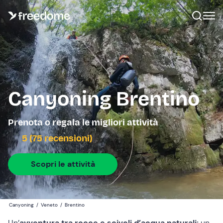
Canyoning Brentino
Prenota o regala le migliori attività
5 (75 recensioni)
Scopri le attività
Canyoning
/
Veneto
/
Brentino
Un’
avventura tra rocce e scivoli d’acqua naturali:
un