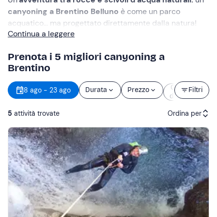
canyoning a Brentino Belluno
è come un parco
acquatico… ma progettato direttamente dalla natura!
Continua a leggere
Tra tuffi, calate con la corda e toboga scavati dall’acqua
nel cuore del
Vajo dell’Orsa
, ogni salto è una scarica di
Prenota i 5 migliori canyoning a
adrenalina e ogni scivolo una sfida da superare. Vieni a
Brentino
provare il
canyoning a Brentino
e scopri il lato più
divertente dell’avventura!
Orario
8 ago - 23 ago
Durata
Prezzo
Filtri
d’inizio
5
attività trovate
Ordina per
Attività consigliate
Prezzo (crescente)
Prezzo (decrescente)
Recensioni