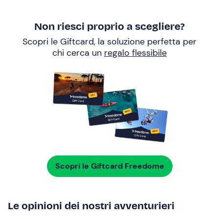
Non riesci proprio a scegliere?
Scopri le Giftcard, la soluzione perfetta per
chi cerca un
regalo flessibile
Scopri le Giftcard Freedome
Le opinioni dei nostri avventurieri