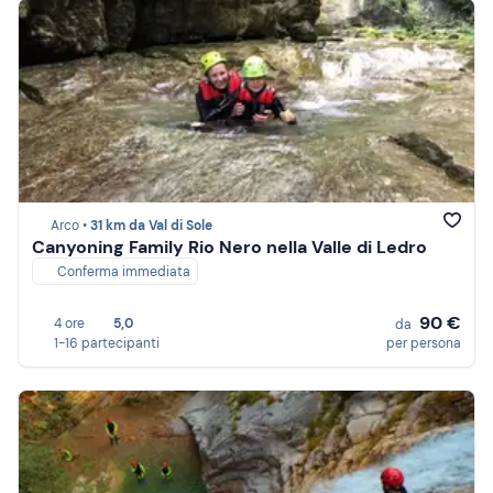
Arco •
31 km da Val di Sole
Canyoning Family Rio Nero nella Valle di Ledro
Conferma immediata
90 €
4 ore
5,0
da
1-16 partecipanti
per persona