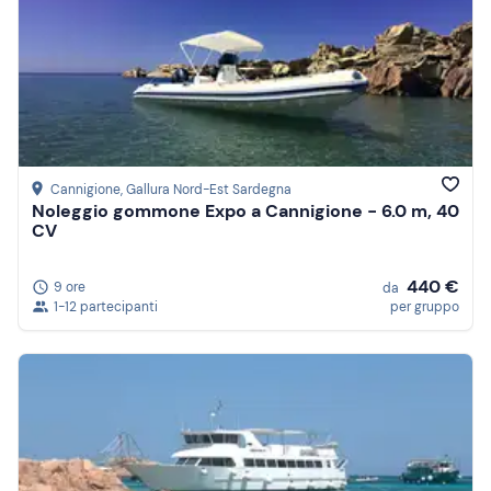
Cannigione
, Gallura Nord-Est Sardegna
Noleggio gommone Expo a Cannigione - 6.0 m, 40
CV
440 €
9 ore
da
1-12 partecipanti
per gruppo