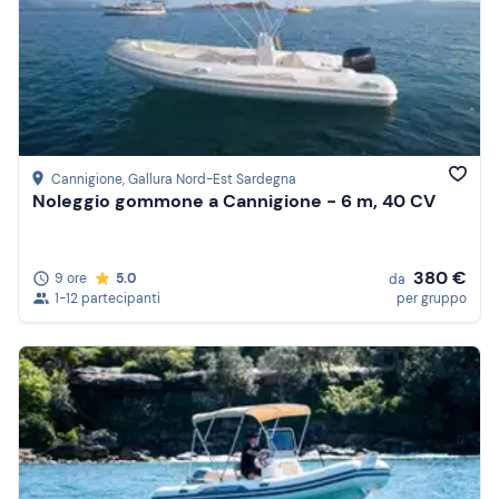
Cannigione
, Gallura Nord-Est Sardegna
Noleggio gommone a Cannigione - 6 m, 40 CV
380 €
9 ore
5.0
da
1-12 partecipanti
per gruppo