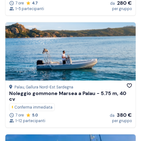
280 €
7 ore
4.7
da
1-5 partecipanti
per gruppo
Palau
, Gallura Nord-Est Sardegna
Noleggio gommone Marsea a Palau - 5.75 m, 40
cv
Conferma immediata
380 €
7 ore
5.0
da
1-12 partecipanti
per gruppo