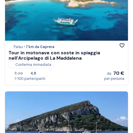
Palau •
7 km da Caprera
Tour in motonave con soste in spiaggia
nell’Arcipelago di La Maddalena
Conferma immediata
70 €
8 ore
4,8
da
1-100 partecipanti
per persona