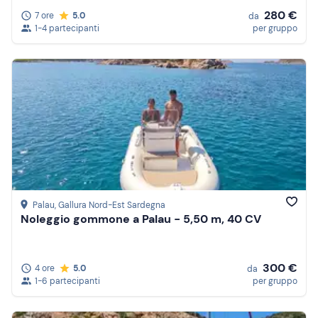
280 €
7 ore
5.0
da
1-4 partecipanti
per gruppo
Palau
, Gallura Nord-Est Sardegna
Noleggio gommone a Palau - 5,50 m, 40 CV
300 €
4 ore
5.0
da
1-6 partecipanti
per gruppo