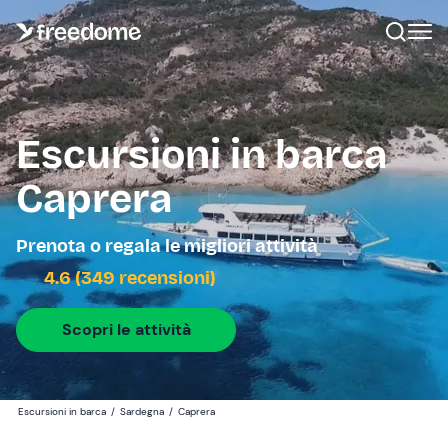
Escursioni in barca
Caprera
Prenota o regala le migliori attività
4.6 (349 recensioni)
Scopri le attività
Escursioni in barca
/
Sardegna
/
Caprera