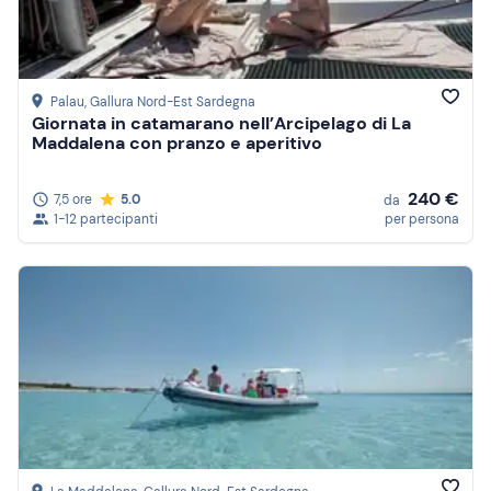
Palau
, Gallura Nord-Est Sardegna
Giornata in catamarano nell’Arcipelago di La
Maddalena con pranzo e aperitivo
240 €
7,5 ore
5.0
da
1-12 partecipanti
per persona