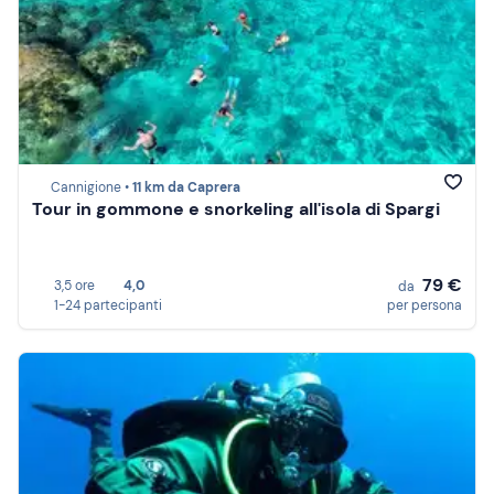
Cannigione •
11 km da Caprera
Tour in gommone e snorkeling all'isola di Spargi
79 €
3,5 ore
4,0
da
1-24 partecipanti
per persona