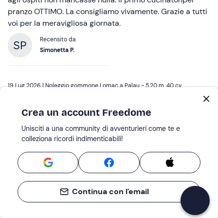
pranzo OTTIMO. La consigliamo vivamente. Grazie a tutti
voi per la meravigliosa giornata.
Recensito da
Simonetta P.
19 Lug 2026 |
Noleggio gommone Lomac a Palau - 5.20 m, 40 cv
Crea un account Freedome
Tutto benissimo! Personale...
Unisciti a una community di avventurieri come te e
Tutto benissimo! Personale gentile e gommone perfetto.
colleziona ricordi indimenticabili!
Recensito da
Laura D.
Continua con l'email
17 Lug 2026 |
Tour in motonave da Palau all'Arcipelago della Maddalena