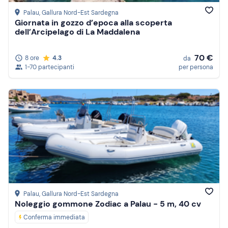
Palau
, Gallura Nord-Est Sardegna
Giornata in gozzo d’epoca alla scoperta
dell’Arcipelago di La Maddalena
70 €
8 ore
4.3
da
1-70 partecipanti
per persona
Palau
, Gallura Nord-Est Sardegna
Noleggio gommone Zodiac a Palau - 5 m, 40 cv
Conferma immediata