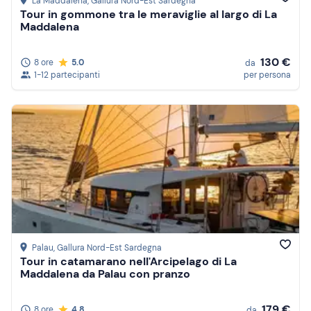
La Maddalena
, Gallura Nord-Est Sardegna
Tour in gommone tra le meraviglie al largo di La
Maddalena
130 €
8 ore
5.0
da
1-12 partecipanti
per persona
Palau
, Gallura Nord-Est Sardegna
Tour in catamarano nell'Arcipelago di La
Maddalena da Palau con pranzo
179 €
8 ore
4.8
da