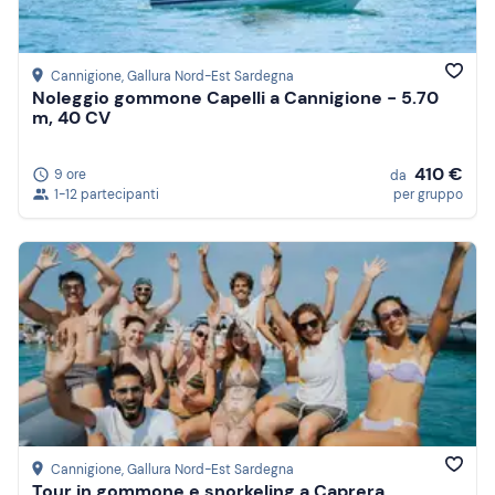
Cannigione
, Gallura Nord-Est Sardegna
Noleggio gommone Capelli a Cannigione - 5.70
m, 40 CV
410 €
9 ore
da
1-12 partecipanti
per gruppo
Cannigione
, Gallura Nord-Est Sardegna
Tour in gommone e snorkeling a Caprera