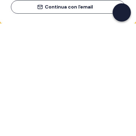
Continua con l'email
Se non sai mai cosa fare, sai cosa fare
Scrivi la tua email e scopri tante alternative all'aperitivo
e al divano
Indirizzo email
Iscriviti ora
Ho letto e accetto la
Privacy Policy
Supporto