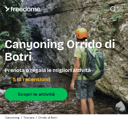
Canyoning Orrido di
Botri
Prenota o regala le migliori attività
5 (3 recensioni)
Scopri le attività
Canyoning
/
Toscana
/
Orrido di Botri