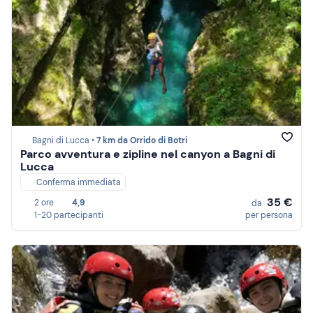
Bagni di Lucca •
7 km da Orrido di Botri
Parco avventura e zipline nel canyon a Bagni di
Lucca
Conferma immediata
35 €
2 ore
4,9
da
1-20 partecipanti
per persona