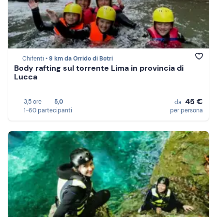
Chifenti •
9 km da Orrido di Botri
Body rafting sul torrente Lima in provincia di
Lucca
45 €
3,5 ore
5,0
da
1-60 partecipanti
per persona