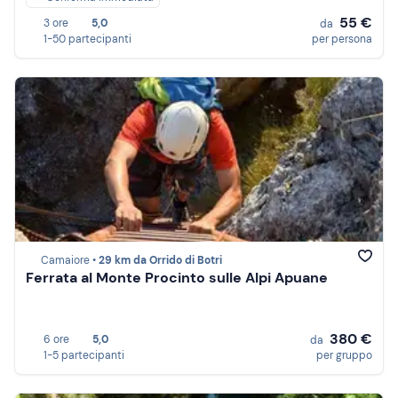
55 €
3 ore
5,0
da
1-50 partecipanti
per persona
Camaiore •
29 km da Orrido di Botri
Ferrata al Monte Procinto sulle Alpi Apuane
380 €
6 ore
5,0
da
1-5 partecipanti
per gruppo