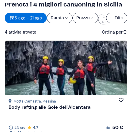
Prenota i 4 migliori canyoning in Sicilia
Orario
6 ago - 21 ago
Durata
Prezzo
Filtri
d’inizio
4
attività trovate
Ordina per
Attività consigliate
Prezzo (crescente)
Prezzo (decrescente)
Recensioni
Motta Camastra
, Messina
Body rafting alle Gole dell'Alcantara
50 €
2,5 ore
4.7
da