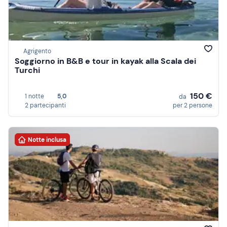
Agrigento
Soggiorno in B&B e tour in kayak alla Scala dei
Turchi
150 €
1 notte
5,0
da
2 partecipanti
per 2 persone
Notte inclusa