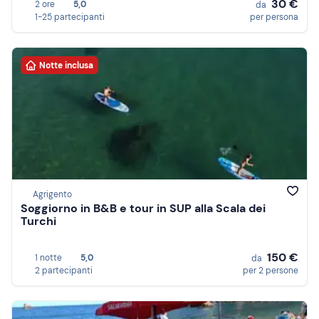
30 €
2 ore
5,0
da
1-25 partecipanti
per persona
Notte inclusa
Agrigento
Soggiorno in B&B e tour in SUP alla Scala dei
Turchi
150 €
1 notte
5,0
da
2 partecipanti
per 2 persone