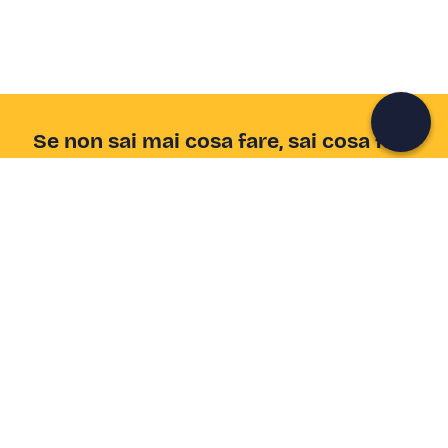
Continua con l'email
Se non sai mai cosa fare, sai cosa fare
Scrivi la tua email e scopri tante alternative all'aperitivo
e al divano
Indirizzo email
Iscriviti ora
Ho letto e accetto la
Privacy Policy