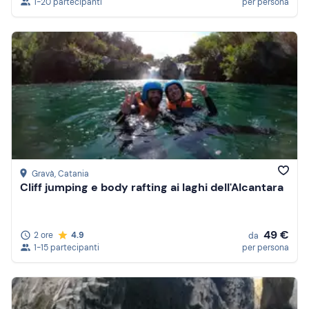
1-20 partecipanti
per persona
Gravà
, Catania
Cliff jumping e body rafting ai laghi dell'Alcantara
49 €
2 ore
4.9
da
1-15 partecipanti
per persona