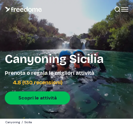
Canyoning Sicilia
Prenota o regala le migliori attività
4.8 (130 recensioni)
Scopri le attività
Canyoning
/
Sicilia