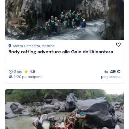
Motta Camastra
, Messina
Body rafting adventure alle Gole dell'Alcantara
49 €
2 ore
4.9
da
1-20 partecipanti
per persona