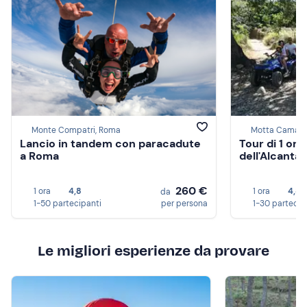
Monte Compatri, Roma
Motta Camastr
Lancio in tandem con paracadute
Tour di 1 ora
a Roma
dell'Alcantar
260 €
1 ora
4,8
1 ora
4,8
da
1-50 partecipanti
per persona
1-30 partecip
Le migliori esperienze da provare