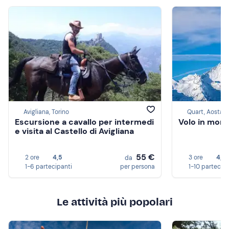
Avigliana, Torino
Quart, Aosta
Escursione a cavallo per intermedi
Volo in mong
e visita al Castello di Avigliana
55 €
2 ore
4,5
3 ore
4,8
da
1-6 partecipanti
per persona
1-10 partecip
Le attività più popolari