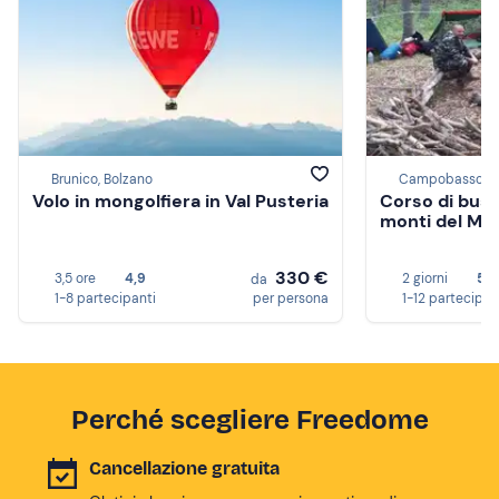
Brunico, Bolzano
Campobasso
Volo in mongolfiera in Val Pusteria
Corso di bush
monti del Mol
330 €
3,5 ore
4,9
2 giorni
5,0
da
1-8 partecipanti
per persona
1-12 partecipan
Perché scegliere Freedome
Cancellazione gratuita