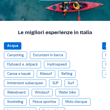
Le migliori esperienze in Italia
Acqua
Ar
Canyoning
Escursioni in barca
De
Flyboard e Jetpack
Hydrospeed
Pa
Canoa e kayak
Kitesurf
Rafting
Zip
Immersioni subacquee
SUP
Surf
Wakeboard
Windsurf
Water bike
Snorkeling
Pesca sportiva
Moto d'acqua