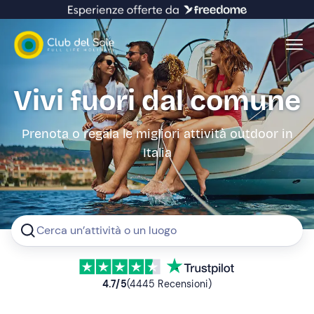
Vivi fuori dal comune
Prenota o regala le migliori attività outdoor in
Italia
Cerca un’attività o un luogo
4.7
/5
(
4445
Recensioni
)