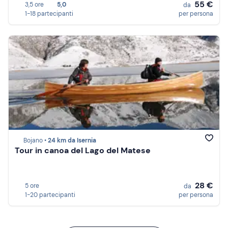
55 €
3,5 ore
5,0
da
1-18 partecipanti
per persona
Bojano •
24 km da Isernia
Tour in canoa del Lago del Matese
28 €
5 ore
da
1-20 partecipanti
per persona