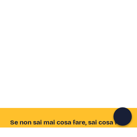
Crea un account Freedome
Unisciti a una community di avventurieri come te e
colleziona ricordi indimenticabili!
Continua con l'email
Se non sai mai cosa fare, sai cosa fare
Scrivi la tua email e scopri tante alternative all'aperitivo