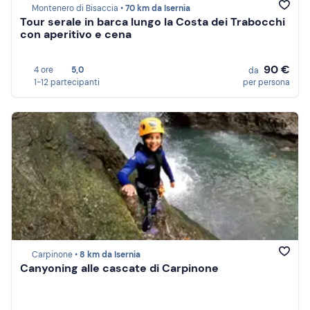
Montenero di Bisaccia •
70 km da Isernia
Tour serale in barca lungo la Costa dei Trabocchi
con aperitivo e cena
90 €
4 ore
5,0
da
1-12 partecipanti
per persona
Carpinone •
8 km da Isernia
Canyoning alle cascate di Carpinone