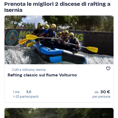
Prenota le migliori 2 discese di rafting a
Isernia
Colli a Volturno, Isernia
Rafting classic sul fiume Volturno
30 €
1 ora
5,0
da
1-25 partecipanti
per persona