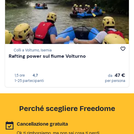
Colli a Volturno, Isernia
Rafting power sul fiume Volturno
47 €
1,5 ore
4,7
da
1-25 partecipanti
per persona
Perché scegliere Freedome
Cancellazione gratuita
Ok ti rimborsiamo, ma non sai cosa ti perdi