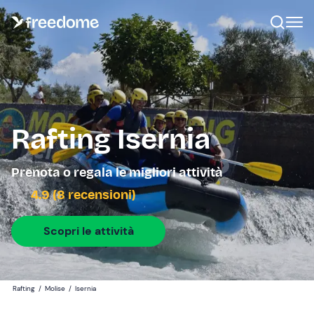
Rafting Isernia
Prenota o regala le migliori attività
4.9 (8 recensioni)
Scopri le attività
Rafting
/
Molise
/
Isernia