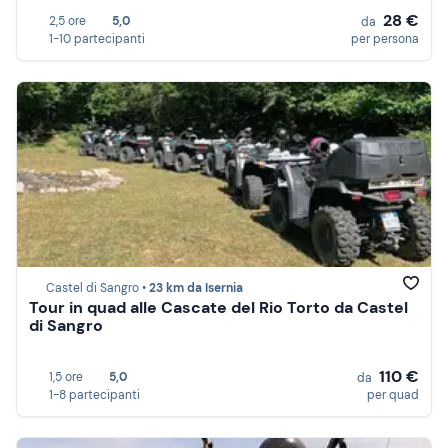
28 €
2,5 ore
5,0
da
1-10 partecipanti
per persona
Castel di Sangro •
23 km da Isernia
Tour in quad alle Cascate del Rio Torto da Castel
di Sangro
110 €
1,5 ore
5,0
da
1-8 partecipanti
per quad