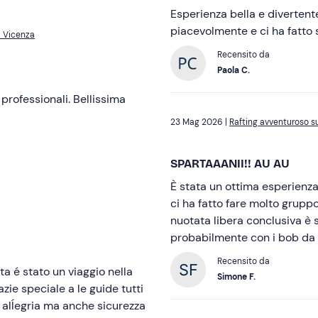
Esperienza bella e divertente
piacevolmente e ci ha fatto s
i Vicenza
Recensito da
Paola C.
professionali. Bellissima
23 Mag 2026 |
Rafting avventuroso su
SPARTAAANII!! AU AU
È stata un ottima esperienza
ci ha fatto fare molto gruppo
nuotata libera conclusiva è 
probabilmente con i bob da
Recensito da
Simone F.
ie speciale a le guide tutti
i alĺegria ma anche sicurezza