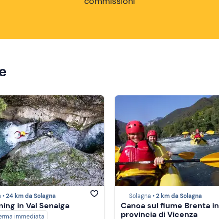
commissioni
ze
 •
24 km da Solagna
Solagna •
2 km da Solagna
ing in Val Senaiga
Canoa sul fiume Brenta in
provincia di Vicenza
erma immediata