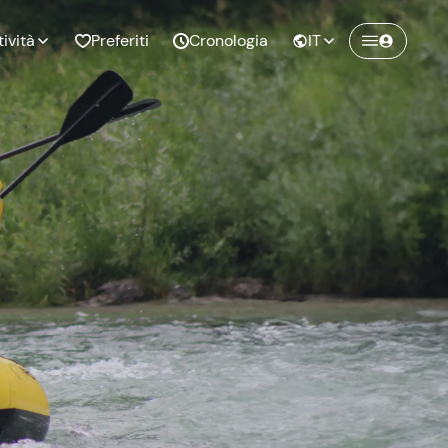
tività
Preferiti
Cronologia
IT
Crea un account Freedome
Unisciti a una community di avventurieri
nze di
Compleanno
come te e colleziona ricordi indimenticabili!
pia
Continua con l'email
o al
Addio al
bato
nubilato