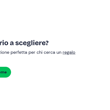
io a scegliere?
uzione perfetta per chi cerca un
regalo
dome