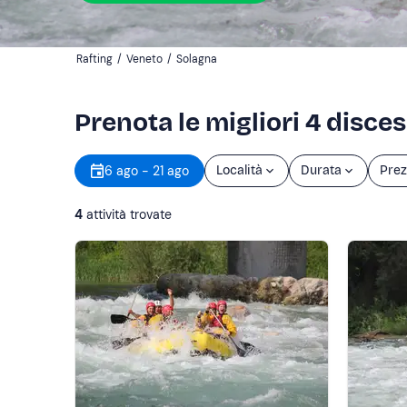
Rafting
/
Veneto
/
Solagna
Prenota le migliori 4 disces
6 ago - 21 ago
Località
Durata
Prez
4
attività trovate