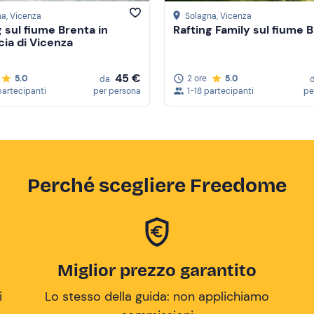
na
, Vicenza
Solagna
, Vicenza
g sul fiume Brenta in
Rafting Family sul fiume 
cia di Vicenza
45 €
5.0
2 ore
5.0
da
partecipanti
per persona
1-18 partecipanti
pe
Perché scegliere Freedome
Miglior prezzo garantito
i
Lo stesso della guida: non applichiamo