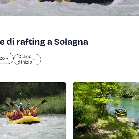
e di rafting a Solagna
Orario
zo
d’inizio