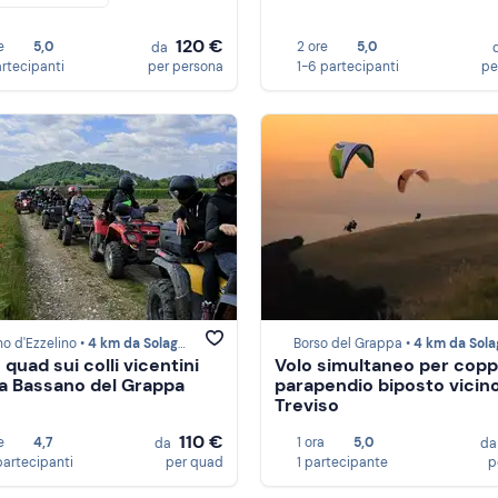
120 €
e
5,0
2 ore
5,0
da
artecipanti
per persona
1-6 partecipanti
pe
o d'Ezzelino •
4 km da Solagna
Borso del Grappa •
4 km da Sola
 quad sui colli vicentini
Volo simultaneo per coppi
 a Bassano del Grappa
parapendio biposto vicin
Treviso
110 €
e
4,7
1 ora
5,0
da
d
partecipanti
per quad
1 partecipante
p