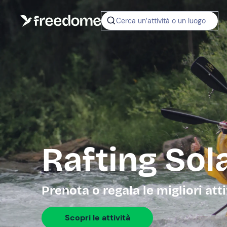
Cerca un’attività o un luogo
Rafting Sol
Prenota o regala le migliori att
Scopri le attività