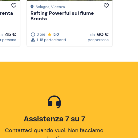
Solagna
, Vicenza
Brenta
Rafting Powerful sul fiume
Brenta
45 €
60 €
3 ore
5.0
da
da
r persona
1-18 partecipanti
per persona
Assistenza 7 su 7
Contattaci quando vuoi. Non facciamo