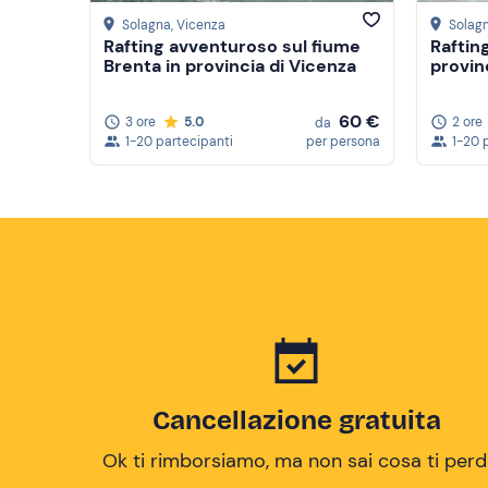
Solagna
, Vicenza
Solag
Rafting avventuroso sul fiume
Raftin
Brenta in provincia di Vicenza
provin
60 €
3 ore
5.0
2 ore
da
1-20 partecipanti
per persona
1-20 
Cancellazione gratuita
Ok ti rimborsiamo, ma non sai cosa ti perd