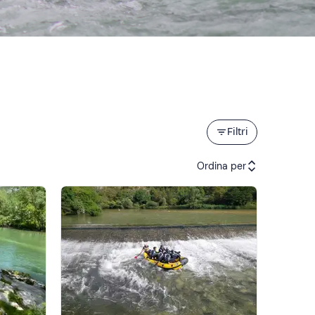
Filtri
Ordina per
Attività consigliate
Prezzo (crescente)
Prezzo (decrescente)
Recensioni