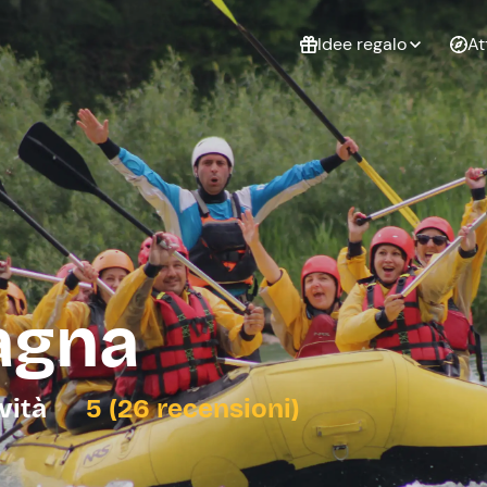
Idee regalo
At
Non sai cosa
regalare?
Esperienze da
Esperie
Gift Card Freedome
regalare
cop
Un regalo digitale che
lascia la libertà di
scegliere esperienze
outdoor in tutta Italia.
agna
Regala una Gift Card
Laurea
Addi
celi
ività
5 (26 recensioni)