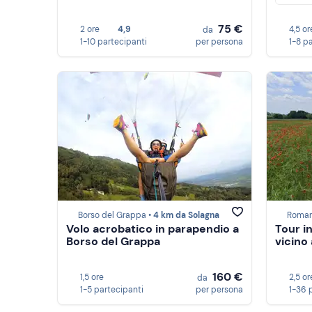
75 €
2 ore
4,9
4,5 or
da
1-10 partecipanti
per persona
1-8 p
Borso del Grappa •
4 km da Solagna
Roman
Volo acrobatico in parapendio a
Tour in
Borso del Grappa
vicino
160 €
1,5 ore
2,5 or
da
1-5 partecipanti
per persona
1-36 