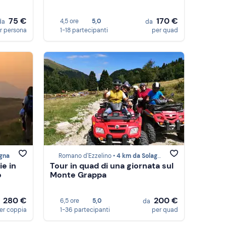
75 €
170 €
4,5 ore
5,0
da
da
r persona
1-18 partecipanti
per quad
gna
Romano d'Ezzelino •
4 km da Solagna
e in
Tour in quad di una giornata sul
o
Monte Grappa
280 €
200 €
6,5 ore
5,0
a
da
er coppia
1-36 partecipanti
per quad