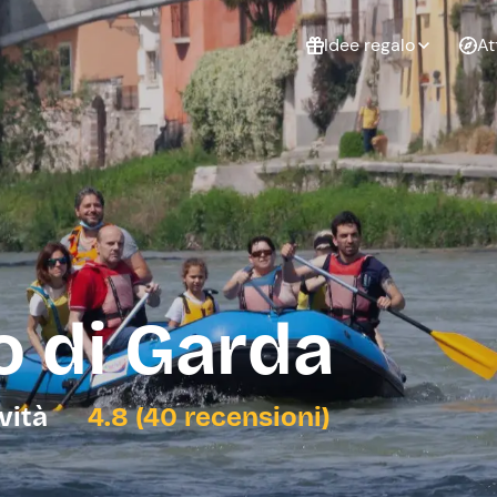
Idee regalo
At
Non sai cosa
regalare?
Esperienze da
Esperie
Gift Card Freedome
regalare
cop
Un regalo digitale che
lascia la libertà di
scegliere esperienze
outdoor in tutta Italia.
o di Garda
Regala una Gift Card
Laurea
Addi
celi
ività
4.8 (40 recensioni)