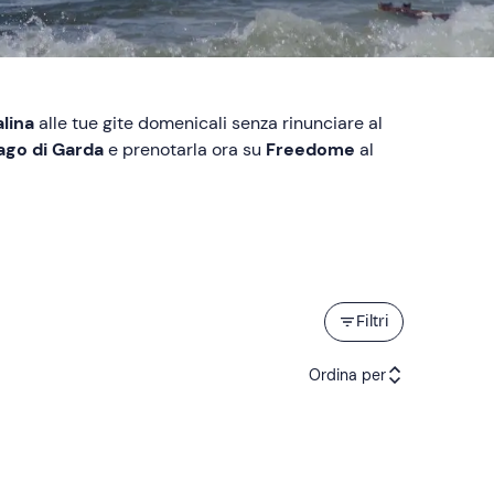
alina
alle tue gite domenicali senza rinunciare al
Lago di Garda
e prenotarla ora su
Freedome
al
Filtri
Ordina per
Attività consigliate
Prezzo (crescente)