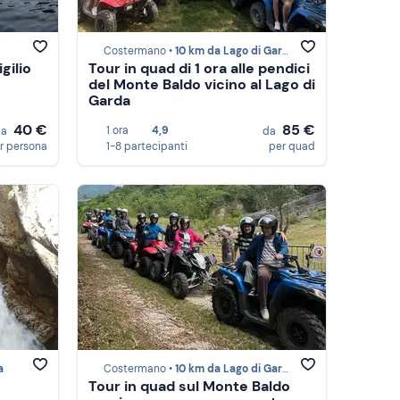
Costermano •
10 km da Lago di Garda
gilio
Tour in quad di 1 ora alle pendici
del Monte Baldo vicino al Lago di
Garda
40 €
85 €
1 ora
4,9
da
da
r persona
1-8 partecipanti
per quad
a
Costermano •
10 km da Lago di Garda
Tour in quad sul Monte Baldo