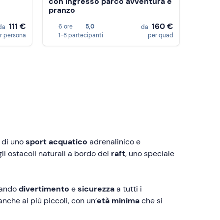
con ingresso parco avventura e
pranzo
111 €
160 €
6 ore
5,0
da
da
r persona
1-8 partecipanti
per quad
a di uno
sport acquatico
adrenalinico e
li ostacoli naturali a bordo del
raft
, uno speciale
urando
divertimento
e
sicurezza
a tutti i
nche ai più piccoli, con un’
età minima
che si