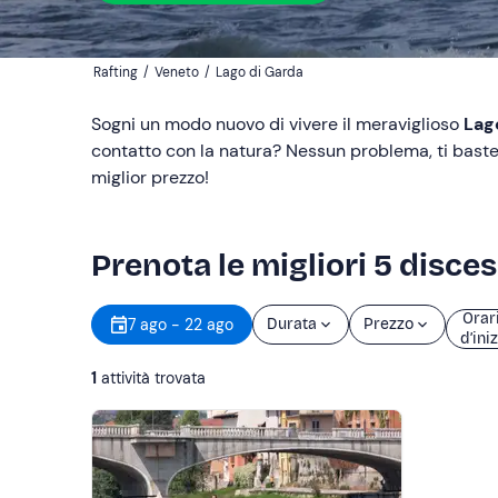
Rafting
/
Veneto
/
Lago di Garda
Sogni un modo nuovo di vivere il meraviglioso
Lag
contatto con la natura? Nessun problema, ti baste
miglior prezzo!
Prenota le migliori 5 disces
Orar
7 ago - 22 ago
Durata
Prezzo
d’ini
1
attività trovata