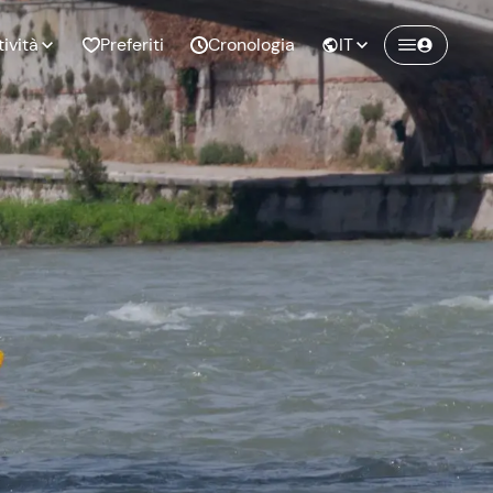
tività
Preferiti
Cronologia
IT
Crea un account Freedome
Unisciti a una community di avventurieri
nze di
Compleanno
come te e colleziona ricordi indimenticabili!
pia
Continua con l'email
o al
Addio al
bato
nubilato