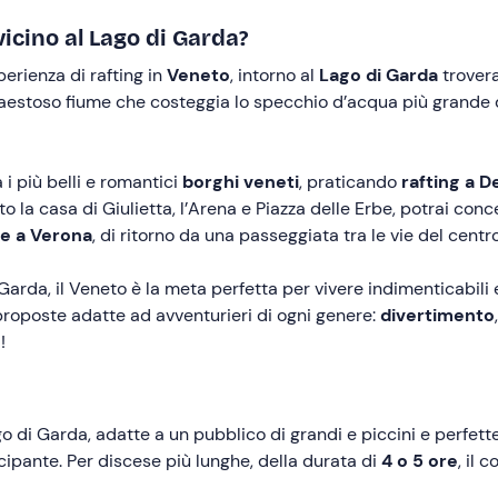
vicino al Lago di Garda?
perienza di rafting in
Veneto
, intorno al
Lago di Garda
trovera
maestoso fiume che costeggia lo specchio d’acqua più grande d’I
 i più belli e romantici
borghi veneti
, praticando
rafting a 
to la casa di Giulietta, l’Arena e Piazza delle Erbe, potrai con
ge a Verona
, di ritorno da una passeggiata tra le vie del centr
rda, il Veneto è la meta perfetta per vivere indimenticabili 
 proposte adatte ad avventurieri di ogni genere:
divertimento
e
!
go di Garda, adatte a un pubblico di grandi e piccini e perfett
ipante. Per discese più lunghe, della durata di
4 o 5 ore
, il 