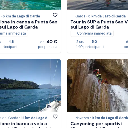
 •
6 km da Lago di Garda
Garda •
6 km da Lago di Garda
ione in canoa a Punta San
Tour in SUP a Punta San Vi
 sul Lago di Garda
sul Lago di Garda
erma immediata
Conferma immediata
40 €
e
4,8
2 ore
5,0
da
partecipanti
per persona
1-10 partecipanti
pe
a del Garda •
12 km da Lago di Garda
Navazzo •
9 km da Lago di Gard
ione in barca a vela a
Canyoning per sportivi