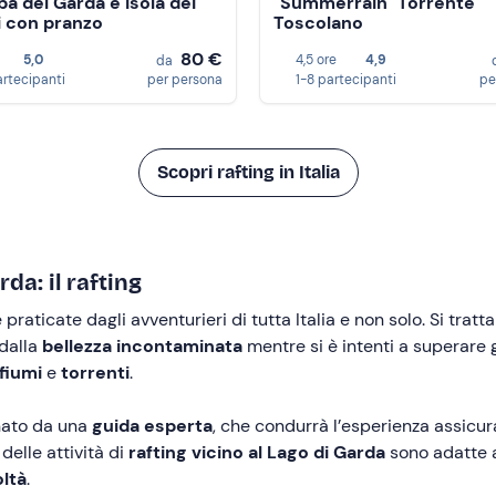
a del Garda e Isola dei
"Summerrain" Torrente
i con pranzo
Toscolano
80 €
5,0
4,5 ore
4,9
da
artecipanti
per persona
1-8 partecipanti
pe
Scopri rafting in Italia
da: il rafting
praticate dagli avventurieri di tutta Italia e non solo. Si tratt
 dalla
bellezza incontaminata
mentre si è intenti a superare g
fiumi
e
torrenti
.
nato da una
guida esperta
, che condurrà l’esperienza assic
elle attività di
rafting vicino al Lago di Garda
sono adatte a
oltà
.