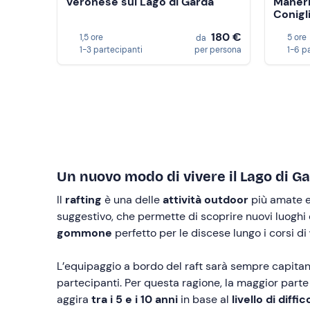
Veronese sul Lago di Garda
Manerb
Conigl
180 €
1,5 ore
5 ore
da
1-3 partecipanti
per persona
1-6 p
Un nuovo modo di vivere il Lago di Gar
Il
rafting
è una delle
attività outdoor
più amate e 
suggestivo, che permette di scoprire nuovi luoghi
gommone
perfetto per le discese lungo i corsi di
L’equipaggio a bordo del raft sarà sempre capita
partecipanti. Per questa ragione, la maggior parte d
aggira
tra i 5 e i 10 anni
in base al
livello di diffic