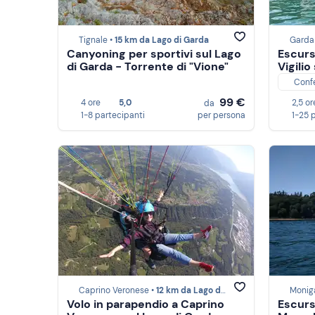
Tignale •
15 km da Lago di Garda
Garda
Canyoning per sportivi sul Lago
Escurs
di Garda - Torrente di "Vione"
Vigilio
Conf
99 €
4 ore
5,0
2,5 or
da
1-8 partecipanti
per persona
1-25 
Caprino Veronese •
12 km da Lago di Garda
Monig
Volo in parapendio a Caprino
Escurs