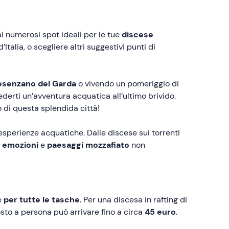
i numerosi spot ideali per le tue
discese
talia, o scegliere altri suggestivi punti di
Desenzano del Garda
o vivendo un pomeriggio di
cederti un’avventura acquatica all’ultimo brivido.
o di questa splendida città!
esperienze acquatiche. Dalle discese sui torrenti
,
emozioni
e
paesaggi mozzafiato
non
e
per tutte le tasche
. Per una discesa in rafting di
costo a persona può arrivare fino a circa
45 euro
.