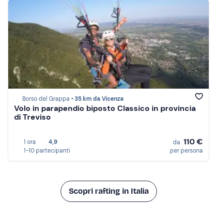
Borso del Grappa •
35 km da Vicenza
Volo in parapendio biposto Classico in provincia
di Treviso
110 €
1 ora
4,9
da
1-10 partecipanti
per persona
Scopri rafting in Italia