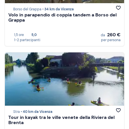
Borso del Grappa •
34 km da Vicenza
Volo in parapendio di coppia tandem a Borso del
Grappa
260 €
1,5 ore
5,0
da
1-2 partecipanti
per persona
Stra •
40 km da Vicenza
Tour in kayak tra le ville venete della Riviera del
Brenta