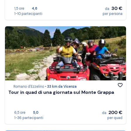
30 €
1,5 ore
4,6
da
1-10 partecipanti
per persona
Romano d'Ezzelino •
33 km da Vicenza
Tour in quad di una giornata sul Monte Grappa
200 €
6,5 ore
5,0
da
1-36 partecipanti
per quad