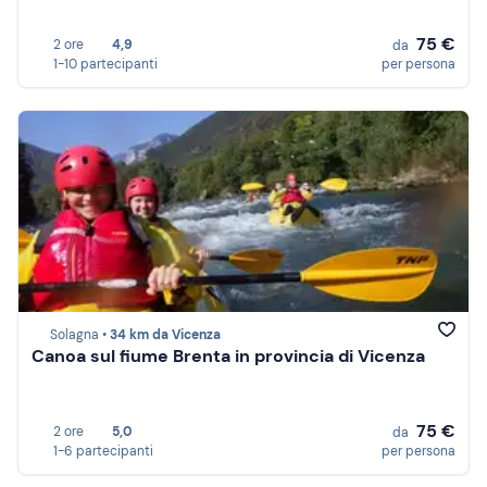
75 €
2 ore
4,9
da
1-10 partecipanti
per persona
Solagna •
34 km da Vicenza
Canoa sul fiume Brenta in provincia di Vicenza
75 €
2 ore
5,0
da
1-6 partecipanti
per persona