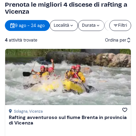
Prenota le migliori 4 discese di rafting a
Vicenza
9 ago - 24 ago
Località
Durata
Prezzo
Filtri
4
attività trovate
Ordina per
Attività consigliate
Prezzo (crescente)
Prezzo (decrescente)
Recensioni
Solagna
, Vicenza
Rafting avventuroso sul fiume Brenta in provincia
di Vicenza