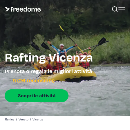
Rafting Vicenza
Prenota o regala le migliori attività
5 (26 recensioni)
Scopri le attività
Rafting
/
Veneto
/
Vicenza