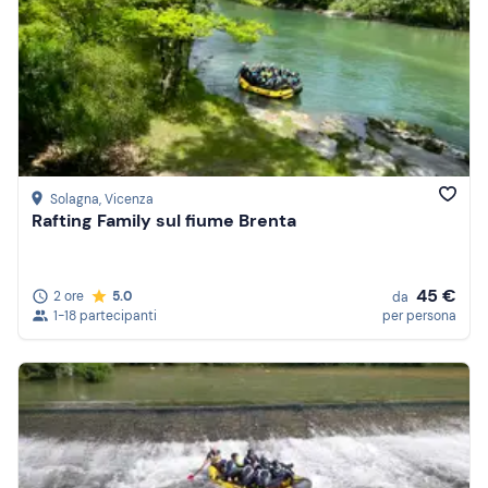
Solagna
, Vicenza
Rafting Family sul fiume Brenta
45 €
2 ore
5.0
da
1-18 partecipanti
per persona