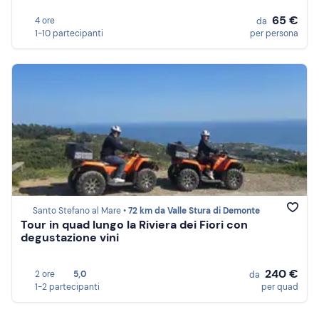
65 €
4 ore
da
1-10 partecipanti
per persona
Santo Stefano al Mare •
72 km da Valle Stura di Demonte
Tour in quad lungo la Riviera dei Fiori con
degustazione vini
240 €
2 ore
5,0
da
1-2 partecipanti
per quad