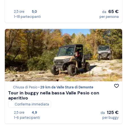
65 €
2,5 ore
5,0
da
1-18 partecipanti
per persona
Chiusa di Pesio •
29 km da Valle Stura di Demonte
Tour in buggy nella bassa Valle Pesio con
aperitivo
Conferma immediata
125 €
2,5 ore
4,9
da
1-6 partecipanti
per buggy