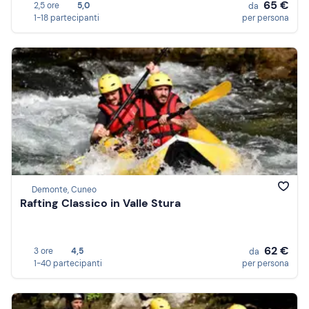
65 €
2,5 ore
5,0
da
1-18 partecipanti
per persona
Demonte, Cuneo
Rafting Classico in Valle Stura
62 €
3 ore
4,5
da
1-40 partecipanti
per persona