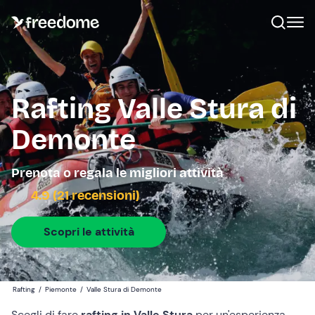
Rafting Valle Stura di
Demonte
Prenota o regala le migliori attività
4.9 (21 recensioni)
Scopri le attività
Rafting
/
Piemonte
/
Valle Stura di Demonte
Scegli di fare
rafting in Valle Stura
per un'esperienza