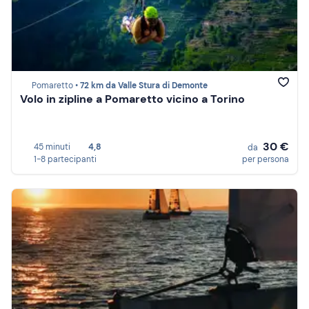
Pomaretto •
72 km da Valle Stura di Demonte
Volo in zipline a Pomaretto vicino a Torino
30 €
45 minuti
4,8
da
1-8 partecipanti
per persona