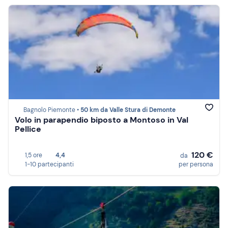
Bagnolo Piemonte •
50 km da Valle Stura di Demonte
Volo in parapendio biposto a Montoso in Val
Pellice
120 €
1,5 ore
4,4
da
1-10 partecipanti
per persona