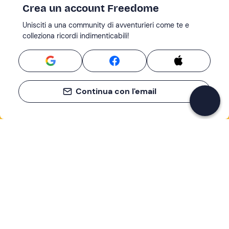
Crea un account Freedome
Unisciti a una community di avventurieri come te e
colleziona ricordi indimenticabili!
Continua con l'email
Se non sai mai cosa fare, sai cosa fare
Scrivi la tua email e scopri tante alternative all'aperitivo
e al divano
Indirizzo email
Iscriviti ora
Ho letto e accetto la
Privacy Policy