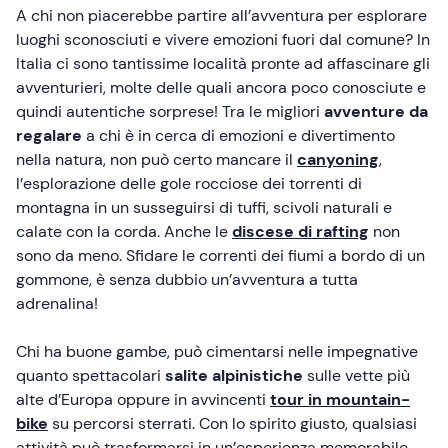
A chi non piacerebbe partire all’avventura per esplorare
luoghi sconosciuti e vivere emozioni fuori dal comune? In
Italia ci sono tantissime località pronte ad affascinare gli
avventurieri, molte delle quali ancora poco conosciute e
quindi autentiche sorprese! Tra le migliori
avventure da
regalare
a chi è in cerca di emozioni e divertimento
nella natura, non può certo mancare il
canyoning
,
l’esplorazione delle gole rocciose dei torrenti di
montagna in un susseguirsi di tuffi, scivoli naturali e
calate con la corda. Anche le
discese di rafting
non
sono da meno. Sfidare le correnti dei fiumi a bordo di un
gommone, è senza dubbio un’avventura a tutta
adrenalina!
Chi ha buone gambe, può cimentarsi nelle impegnative
quanto spettacolari
salite alpinistiche
sulle vette più
alte d’Europa oppure in avvincenti
tour in mountain-
bike
su percorsi sterrati. Con lo spirito giusto, qualsiasi
attività può trasformarsi in un’esperienza memorabile.