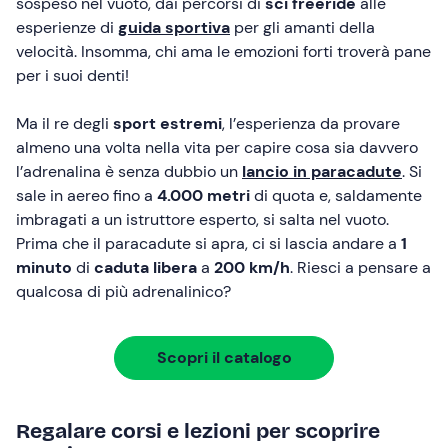
sospeso nel vuoto, dai percorsi di
sci freeride
alle
esperienze di
guida sportiva
per gli amanti della
velocità. Insomma, chi ama le emozioni forti troverà pane
per i suoi denti!
Ma il re degli
sport estremi
, l’esperienza da provare
almeno una volta nella vita per capire cosa sia davvero
l’adrenalina è senza dubbio un
lancio in paracadute
. Si
sale in aereo fino a
4.000 metri
di quota e, saldamente
imbragati a un istruttore esperto, si salta nel vuoto.
Prima che il paracadute si apra, ci si lascia andare a
1
minuto
di
caduta libera
a
200 km/h
. Riesci a pensare a
qualcosa di più adrenalinico?
Scopri il catalogo
Regalare corsi e lezioni per scoprire