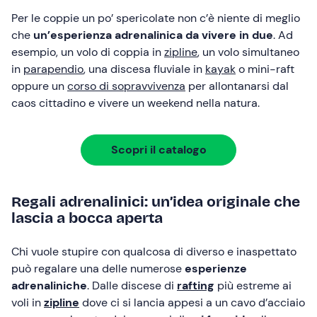
Per le coppie un po’ spericolate non c’è niente di meglio
che
un’esperienza adrenalinica da vivere in due
. Ad
esempio, un volo di coppia in
zipline
, un volo simultaneo
in
parapendio
, una discesa fluviale in
kayak
o mini-raft
oppure un
corso di sopravvivenza
per allontanarsi dal
caos cittadino e vivere un weekend nella natura.
Scopri il catalogo
Regali adrenalinici: un’idea originale che
lascia a bocca aperta
Chi vuole stupire con qualcosa di diverso e inaspettato
può regalare una delle numerose
esperienze
adrenaliniche
. Dalle discese di
rafting
più estreme ai
voli in
zipline
dove ci si lancia appesi a un cavo d’acciaio