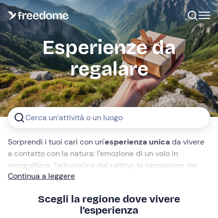
Esperienze da
regalare
Cerca un’attività o un luogo
Sorprendi i tuoi cari con un'
esperienza unica
da vivere
a contatto con la natura: l'emozione di un volo in
mongolfiera, l'adrenalina del rafting, la sensazione del
Continua a leggere
volo libero in parapendio, il fascino di una passeggiata a
cavallo. Scegli tra le
oltre 6.000 esperienze
che
Scegli la regione dove vivere
abbiamo selezionato per te in tutta Italia, ricevi subito il
l’esperienza
voucher per email
e regala un ricordo indimenticabile.