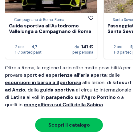
Campagnano di Roma, Roma
Santa Severa,
Guida sportiva all'Autodromo
Passeggiata 
Vallelunga a Campagnano di Roma
Santa Severa
141 €
2 ore
4,7
2 ore
5,0
da
1-7 partecipanti
per persona
1-8 partecipa
Oltre a Roma, la regione Lazio offre molte possibilità per
provare
sport ed esperienze all’aria aperta
: dalle
escursioni in barca a Sperlonga
alle lezioni di
kitesurf
ad Anzio
; dalla
guida sportiva
al circuito internazionale
di
Latina
ai voli in
parapendio sull’Agro Pontino
o a
quelli in
mongolfiera sui Colli della Sabina
.
Scopri il catalogo