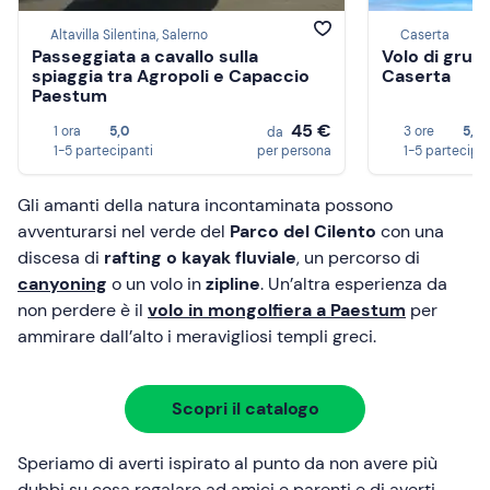
Altavilla Silentina, Salerno
Caserta
Passeggiata a cavallo sulla
Volo di grup
spiaggia tra Agropoli e Capaccio
Caserta
Paestum
45 €
1 ora
5,0
3 ore
5,0
da
1-5 partecipanti
per persona
1-5 partecipa
Gli amanti della natura incontaminata possono
avventurarsi nel verde del
Parco del Cilento
con una
discesa di
rafting o kayak fluviale
, un percorso di
canyoning
o un volo in
zipline
. Un’altra esperienza da
non perdere è il
volo in mongolfiera a Paestum
per
ammirare dall’alto i meravigliosi templi greci.
Scopri il catalogo
Speriamo di averti ispirato al punto da non avere più
dubbi su cosa regalare ad amici e parenti e di averti