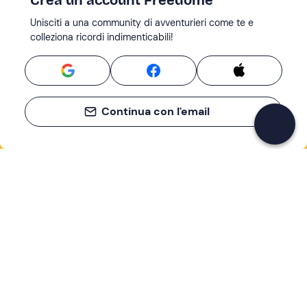
Crea un account Freedome
Unisciti a una community di avventurieri come te e
colleziona ricordi indimenticabili!
Continua con l'email
Se non sai mai cosa fare, sai cosa fare
Scrivi la tua email e scopri tante alternative all'aperitivo
e al divano
Indirizzo email
Iscriviti ora
Ho letto e accetto la
Privacy Policy