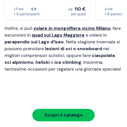
110 €
1,5 ore
4,9
4 ore
da
1-6 partecipanti
per quad
1-6 partecipa
Inoltre, si può
volare in mongolfiera vicino Milano
, fare
escursioni in
quad sul Lago Maggiore
e volare in
parapendio sul Lago d’Iseo
. Nella stagione invernale si
possono prenotare
lezioni di sci o snowboard
nei
migliori comprensori sciistici, oppure fare
ciaspolate
,
sci alpinismo
,
heliski
o
ice climbing
. Insomma,
tantissime occasioni per regalare una giornata speciale!
Scopri il catalogo