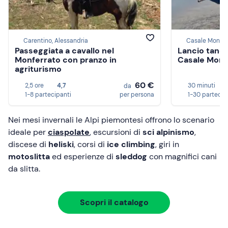
Carentino, Alessandria
Casale Monferr
Passeggiata a cavallo nel
Lancio tand
Monferrato con pranzo in
Casale Monf
agriturismo
60 €
2,5 ore
4,7
30 minuti
da
1-8 partecipanti
per persona
1-30 partecip
Nei mesi invernali le Alpi piemontesi offrono lo scenario
ideale per
ciaspolate
, escursioni di
sci alpinismo
,
discese di
heliski
, corsi di
ice climbing
, giri in
motoslitta
ed esperienze di
sleddog
con magnifici cani
da slitta.
Scopri il catalogo