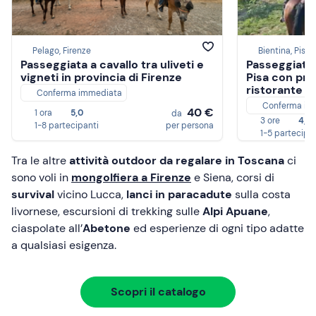
Pelago, Firenze
Bientina, Pisa
Passeggiata a cavallo tra uliveti e
Passeggiata a
vigneti in provincia di Firenze
Pisa con pra
ristorante
Conferma immediata
Conferma im
40 €
1 ora
5,0
da
3 ore
4,8
1-8 partecipanti
per persona
1-5 partecipa
Tra le altre
attività outdoor da regalare in Toscana
ci
sono voli in
mongolfiera a Firenze
e Siena, corsi di
survival
vicino Lucca,
lanci in paracadute
sulla costa
livornese, escursioni di trekking sulle
Alpi Apuane
,
ciaspolate all’
Abetone
ed esperienze di ogni tipo adatte
a qualsiasi esigenza.
Scopri il catalogo