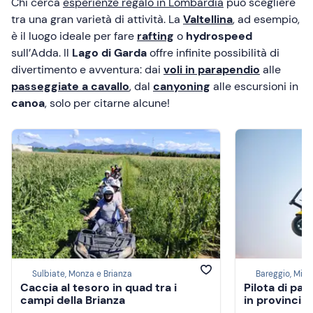
Chi cerca
esperienze regalo in Lombardia
può scegliere
tra una gran varietà di attività. La
Valtellina
, ad esempio,
è il luogo ideale per fare
rafting
o
hydrospeed
sull’Adda. Il
Lago di Garda
offre infinite possibilità di
divertimento e avventura: dai
voli in parapendio
alle
passeggiate a cavallo
, dal
canyoning
alle escursioni in
canoa
, solo per citarne alcune!
Sulbiate, Monza e Brianza
Bareggio, Mila
Caccia al tesoro in quad tra i
Pilota di pa
campi della Brianza
in provincia 